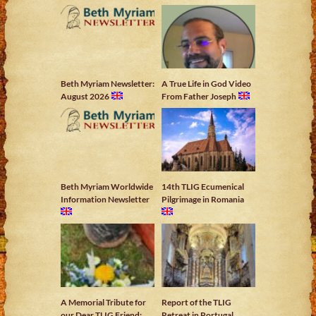
Beth Myriam Newsletter:
A True Life in God Video
August 2026
From Father Joseph
Beth Myriam Worldwide
14th TLIG Ecumenical
Information Newsletter
Pilgrimage in Romania
A Memorial Tribute for
Report of the TLIG
our Dear TLIG Friend:
Retreat in Portugal,