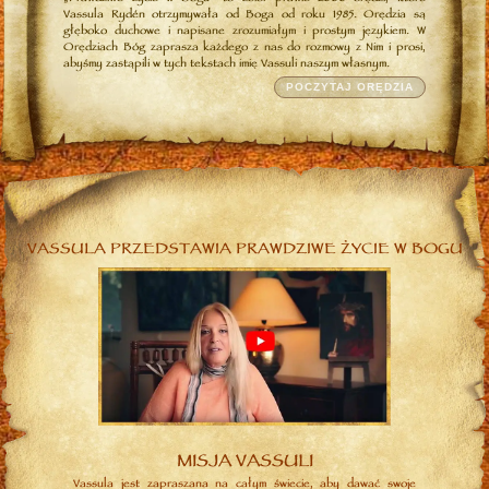
Vassula Rydén otrzymywała od Boga od roku 1985. Orędzia są
głęboko duchowe i napisane zrozumiałym i prostym językiem. W
Orędziach Bóg zaprasza każdego z nas do rozmowy z Nim i prosi,
abyśmy zastąpili w tych tekstach imię Vassuli naszym własnym.
POCZYTAJ ORĘDZIA
VASSULA PRZEDSTAWIA PRAWDZIWE ŻYCIE W BOGU
MISJA VASSULI
Vassula jest zapraszana na całym świecie, aby dawać swoje