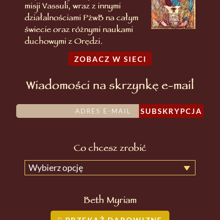
misji Vassuli, wraz z innymi
działalnościami PżwB na całym
świecie oraz różnymi naukami
duchowymi z Orędzi.
ZOBACZ W SIECI
Wiadomości na skrzynkę e-mail
SUBSKRYPCJA
Co chcesz zrobić
Wybierz opcję
Beth Myriam
PRZEKAŻ DAROWIZNĘ