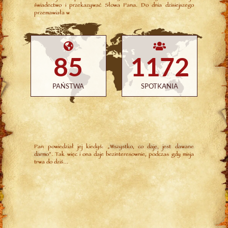
świadectwo i przekazywać Słowa Pana. Do dnia dzisiejszego
przemawiała w
85
1172
PAŃSTWA
SPOTKANIA
Pan powiedział jej kiedyś: „
Wszystko, co daję, jest dawane
darmo
”. Tak więc i ona daje bezinteresownie, podczas gdy misja
trwa do dziś…