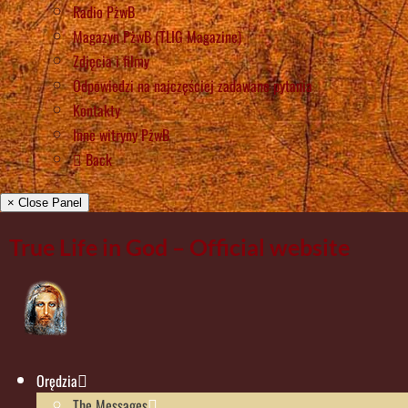
Radio PżwB
Magazyn PżwB (TLIG Magazine)
Zdjęcia i filmy
Odpowiedzi na najczęściej zadawane pytania
Kontakty
Inne witryny PżwB
Back
× Close Panel
True Life in God – Official website
Orędzia
The Messages