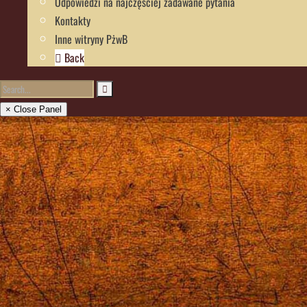
Odpowiedzi na najczęściej zadawane pytania
Kontakty
Inne witryny PżwB
Back
× Close Panel