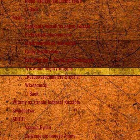
Niebo istnieje, ale piekło także
Back
Misja
Spotkania Vassuli na całym świecie
Pielgrzymki ekumeniczne
Międzynarodowe rekolekcje
Grupy modlitewne
Beth Myriam – Pomóż potrzebującym
Wezwanie międzyreligijne
„Rozpowszechniajcie Orędzia!”
Wiadomości
Back
Witamy na stronie Jedności Kościoła
Świadectwa
ABOUT
Vassula Rydén
Zbliżenie się mojego Anioła