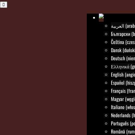
العربية (a
Български (b
Čeština (czes
Dansk (duński
Deutsch (nie
Ελληνικά (gr
English (angie
Español (hisz
Français (fra
Magyar (węgi
Italiano (włos
Nederlands (h
Português (po
Română (rum