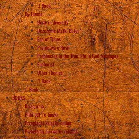
Back
By Theme
Unity in diversity
Uczczenie Matki Bożej
End of Times
Proroctwa o Rosji
Prophecies in the True Life in God Messages
Eucharist
Other Themes
Back
Back
BOOKS
Księgarnia
Pliki pdf i e-booki
Przeglądaj książkę online
Przeglądaj pierwotny rękopis