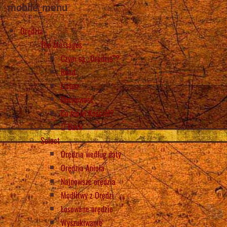
mobile_menu
Orędzia
The Messages
Czym są „Orędzia”?
Read
Listen
Duchowość
Co mówi Kościół?
Back
Select
Orędzia według daty
Orędzia Anioła
Najnowsze orędzia
Modlitwy z Orędzi
Losowane orędzie
Wyszukiwanie