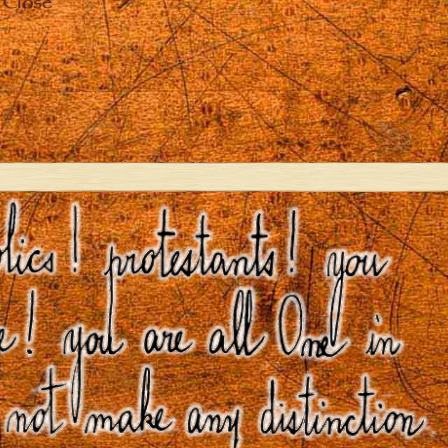
Close