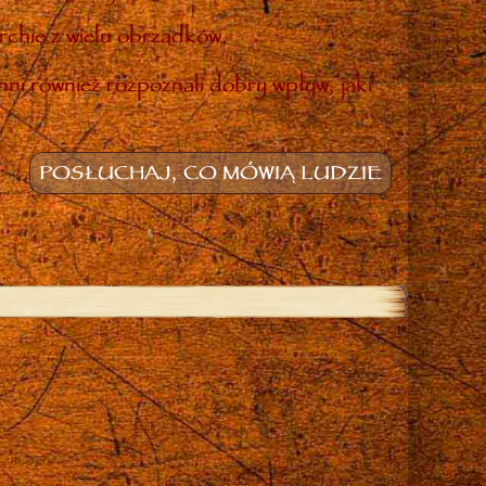
rchię z wielu obrządków.
inni również rozpoznali dobry wpływ, jaki
POSŁUCHAJ, CO MÓWIĄ LUDZIE