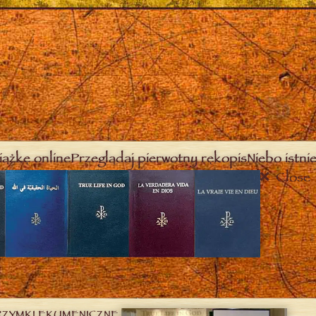
iążkę online
Przeglądaj pierwotny rękopis
Niebo istnie
Close
RZYMKI EKUMENICZNE