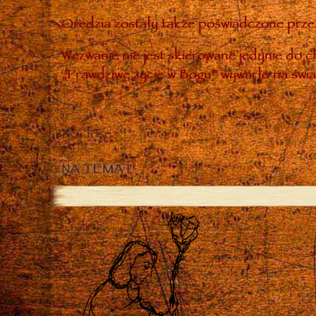
Orędzia zostały także poświadczone przez
Wezwanie nie jest skierowane jedynie do ch
„Prawdziwe życie w Bogu” wywarło na świa
Close
NA TEMAT