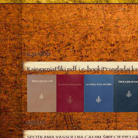
KSIĄŻKI
Księgarnia
Pliki pdf i e-booki
Przeglądaj ks
MISJA
SPOTKANIA VASSULI NA CAŁYM ŚWIECIE
PIELG