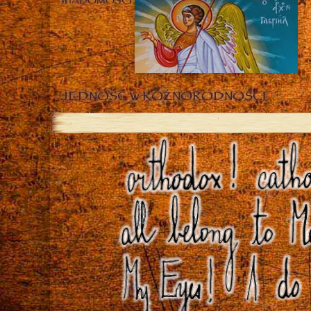
WIADOMOŚCI
JEDNOŚĆ w RÓŻNORODNOŚCI