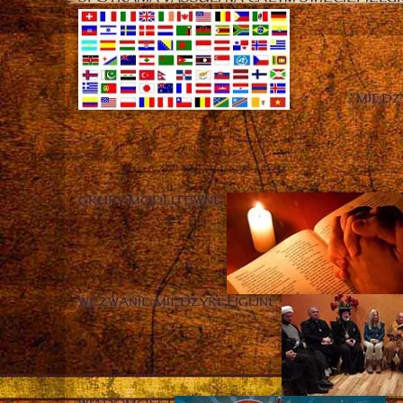
MIĘD
GRUPY MODLITEWNE
WEZWANIE MIĘDZYRELIGIJNE