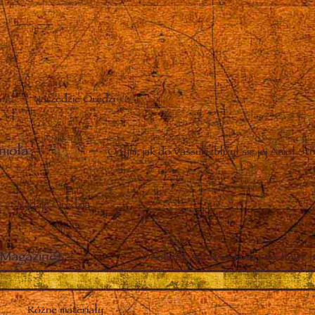
Narzędzie Orędzi
nioła
–
O tym, jak do Vassuli zbliżył się jej Anioł St
Nadaje Orędzia
Magazine)
–
Działania, sprawozdania i duchowe n
Różne materiały