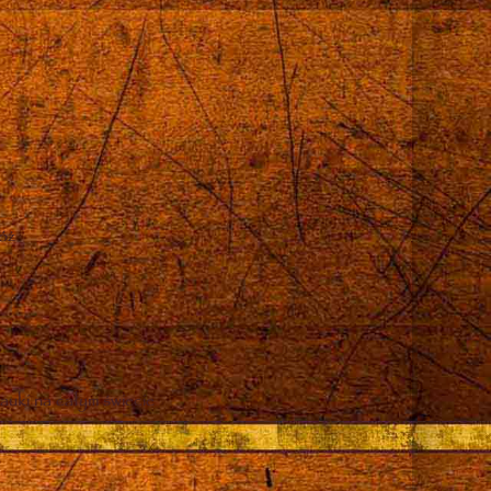
róż
auki na całym świecie