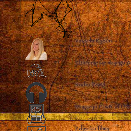
Vassula Rydén
–
Zbliżenie się mojego A
Radio PżwB
–
Magazyn PżwB (TLIG 
Zdjęcia i filmy
–