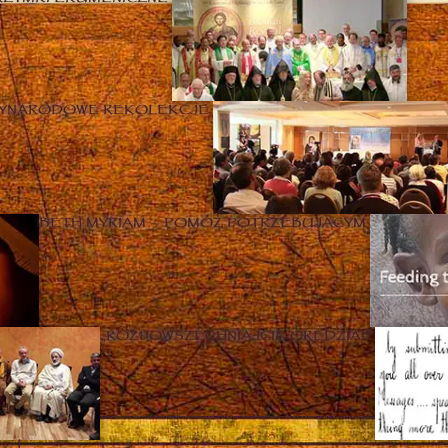
ZYNARODOWE REKOLEKCJE
BETH MYRIAM – POMÓŻ POTRZEBUJĄCYM
„ROZPOWSZECHNIAJCIE ORĘDZIA!”