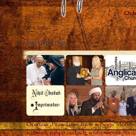
Close
ŚWIADECTWA
Orędzia „Prawdziwe życie w Bogu” dotknęł
zaświadczyły o cudach, uzdrowieniach i co