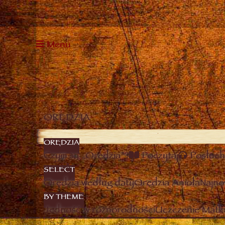
Menu
ORĘDZIA
ORĘDZIA
Czym są „Orędzia”?
Poczytaj
Posłuch
SELECT
Orędzia według daty
Orędzia Anioła
Najno
BY THEME
Jedność w różnorodności
Uczczenie Matki