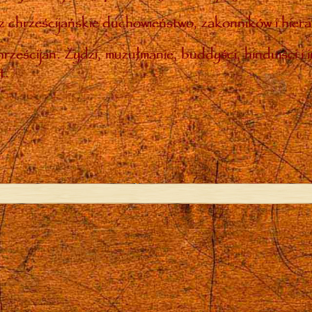
 chrześcijańskie duchowieństwo, zakonników i hiera
rześcijan. Żydzi, muzułmanie, buddyści, hinduiści i 
t.