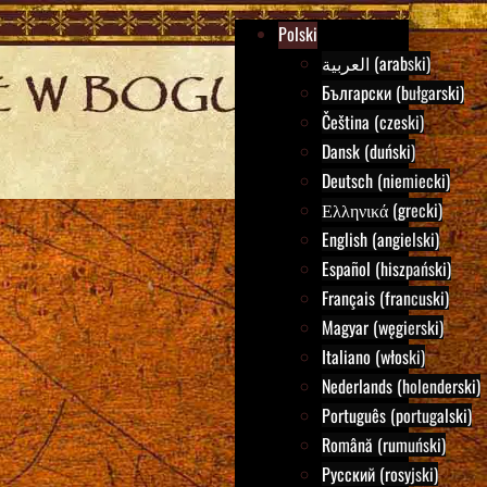
Polski
العربية (arabski)
Български (bułgarski)
Čeština (czeski)
Dansk (duński)
Deutsch (niemiecki)
Ελληνικά (grecki)
English (angielski)
Español (hiszpański)
Français (francuski)
Magyar (węgierski)
Italiano (włoski)
Nederlands (holenderski)
Português (portugalski)
Română (rumuński)
Русский (rosyjski)