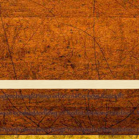
aj
Duchowość
Pismo odręczne
Co mówi Kościół?
wsze orędzia
Modlitwy z Orędzi
Losowane orędzie
 Bożej
Proroctwa o Rosji
Proroctwa
Eucharystia
Inne 