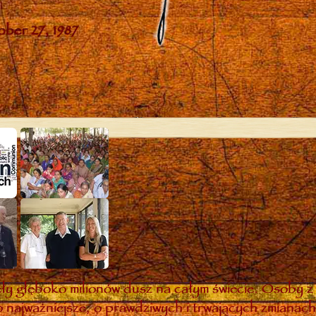
y głęboko milionów dusz na całym świecie. Osoby z 
 najważniejsze, o prawdziwych i trwających zmianach