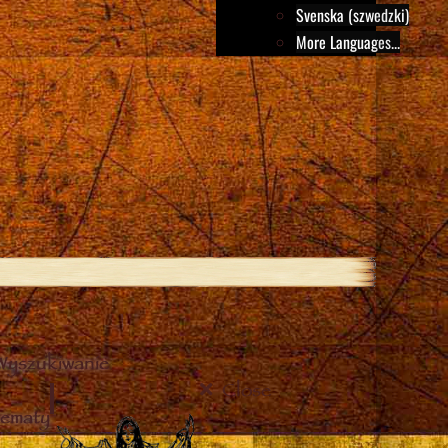
Svenska (szwedzki)
More Languages...
Wyszukiwanie
Close
tematy