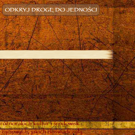
ODKRYJ DROGĘ DO JEDNOŚCI
różnorakich kultur i środowisk
 życiowych, jakich doświadczyły.