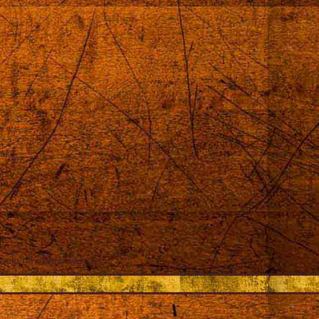
róż
auki na całym świecie