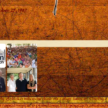
y głęboko milionów dusz na całym świecie. Osoby z 
 najważniejsze, o prawdziwych i trwających zmianach