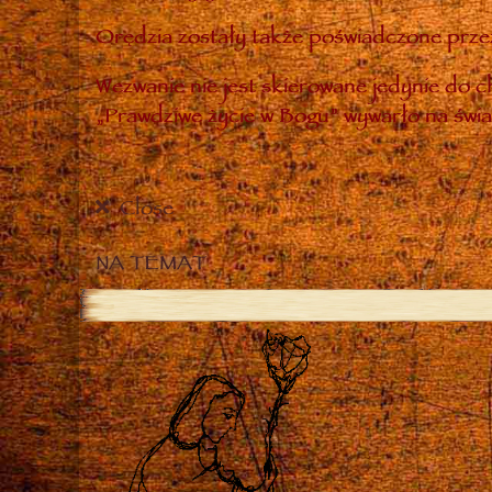
Orędzia zostały także poświadczone przez
Wezwanie nie jest skierowane jedynie do ch
„Prawdziwe życie w Bogu” wywarło na świa
Close
NA TEMAT