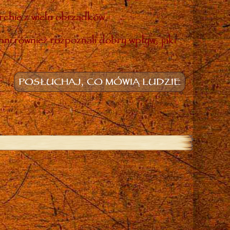
rchię z wielu obrządków.
inni również rozpoznali dobry wpływ, jaki
POSŁUCHAJ, CO MÓWIĄ LUDZIE