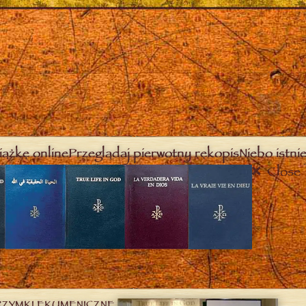
iążkę online
Przeglądaj pierwotny rękopis
Niebo istnie
Close
RZYMKI EKUMENICZNE