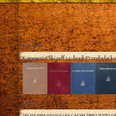
KSIĄŻKI
Księgarnia
Pliki pdf i e-booki
Przeglądaj ks
MISJA
SPOTKANIA VASSULI NA CAŁYM ŚWIECIE
PIELG