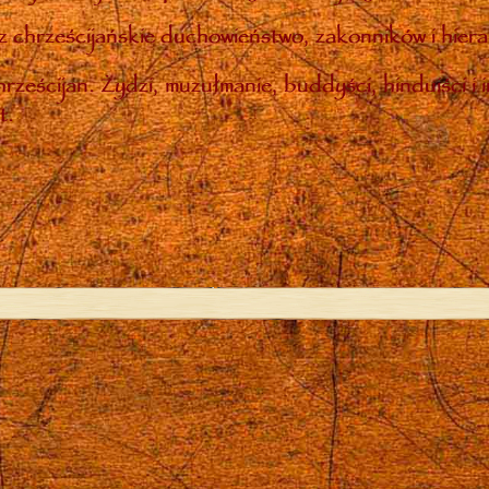
 chrześcijańskie duchowieństwo, zakonników i hiera
rześcijan. Żydzi, muzułmanie, buddyści, hinduiści i 
t.