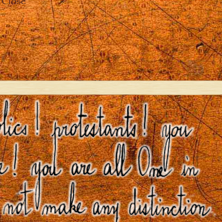
Close