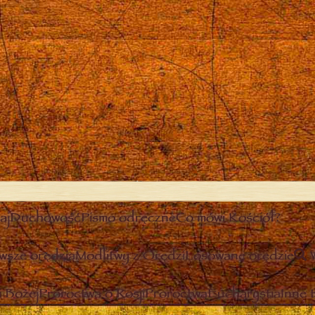
aj
Duchowość
Pismo odręczne
Co mówi Kościół?
wsze orędzia
Modlitwy z Orędzi
Losowane orędzie
 Bożej
Proroctwa o Rosji
Proroctwa
Eucharystia
Inne 