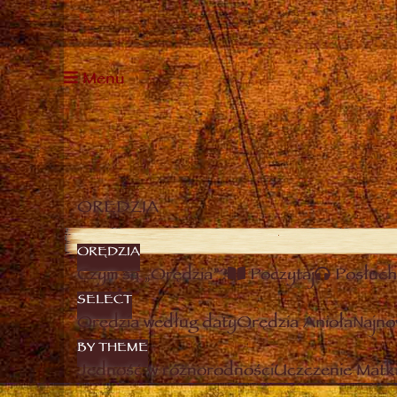
Menu
ORĘDZIA
ORĘDZIA
Czym są „Orędzia”?
Poczytaj
Posłuch
SELECT
Orędzia według daty
Orędzia Anioła
Najno
BY THEME
Jedność w różnorodności
Uczczenie Matki