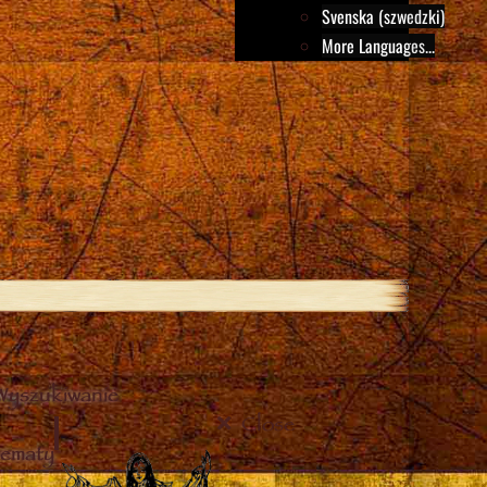
Svenska (szwedzki)
More Languages...
Wyszukiwanie
Close
tematy