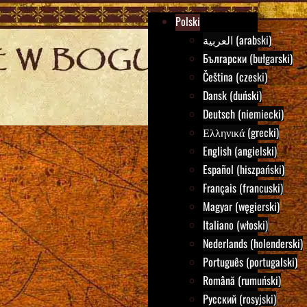
Polski
العربية (arabski)
Български (bułgarski)
Čeština (czeski)
Dansk (duński)
Deutsch (niemiecki)
Ελληνικά (grecki)
English (angielski)
Español (hiszpański)
Français (francuski)
Magyar (węgierski)
Italiano (włoski)
Nederlands (holenderski)
Português (portugalski)
Română (rumuński)
Русский (rosyjski)