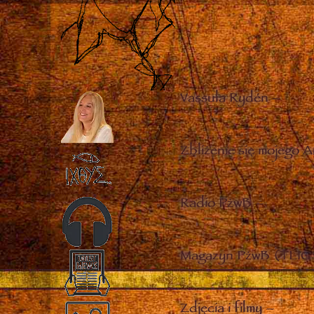
Vassula Rydén
–
Zbliżenie się mojego A
Radio PżwB
–
Magazyn PżwB (TLIG 
Zdjęcia i filmy
–