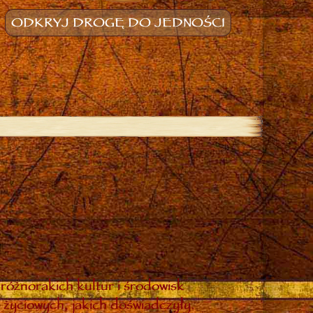
ODKRYJ DROGĘ DO JEDNOŚCI
różnorakich kultur i środowisk
 życiowych, jakich doświadczyły.