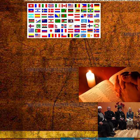
MIĘD
GRUPY MODLITEWNE
WEZWANIE MIĘDZYRELIGIJNE