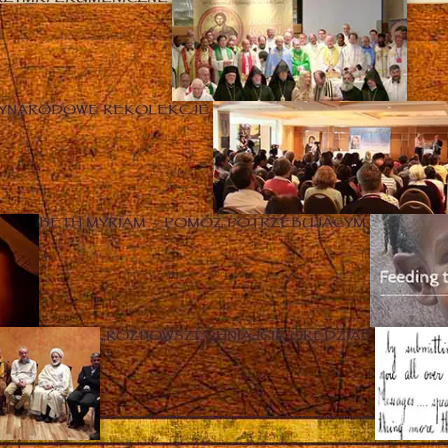
ZYNARODOWE REKOLEKCJE
BETH MYRIAM – POMÓŻ POTRZEBUJĄCYM
„ROZPOWSZECHNIAJCIE ORĘDZIA!”