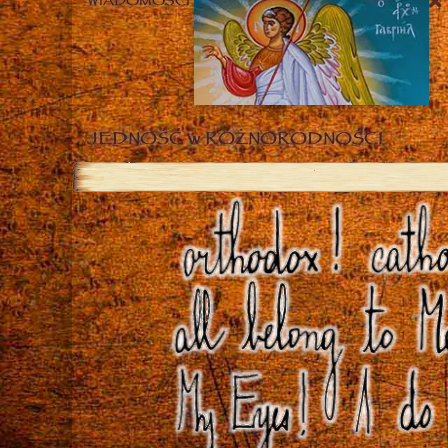
WIADOMOŚCI
JEDNOŚĆ w RÓŻNORODNOŚCI