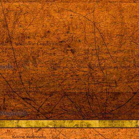
Narzędzie Orędzi
nioła
–
O tym, jak do Vassuli zbliżył się jej Anioł St
Nadaje Orędzia
Magazine)
–
Działania, sprawozdania i duchowe n
Różne materiały