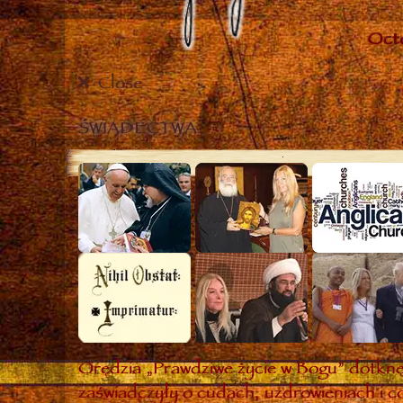
Close
ŚWIADECTWA
Orędzia „Prawdziwe życie w Bogu” dotknęł
zaświadczyły o cudach, uzdrowieniach i co