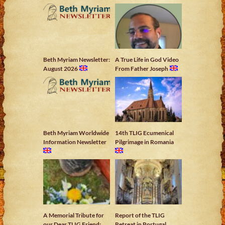
Beth Myriam Newsletter:
A True Life in God Video
August 2026
From Father Joseph
Beth Myriam Worldwide
14th TLIG Ecumenical
Information Newsletter
Pilgrimage in Romania
A Memorial Tribute for
Report of the TLIG
our Dear TLIG Friend:
Retreat in Portugal,