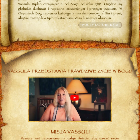
Vassula Rydén otrzymywała od Boga od roku 1985. Orędzia są
głęboko duchowe i napisane zrozumiałym i prostym językiem. W
Orędziach Bóg zaprasza każdego z nas do rozmowy z Nim i prosi,
abyśmy zastąpili w tych tekstach imię Vassuli naszym własnym.
POCZYTAJ ORĘDZIA
VASSULA PRZEDSTAWIA PRAWDZIWE ŻYCIE W BOGU
MISJA VASSULI
Vassula jest zapraszana na całym świecie, aby dawać swoje