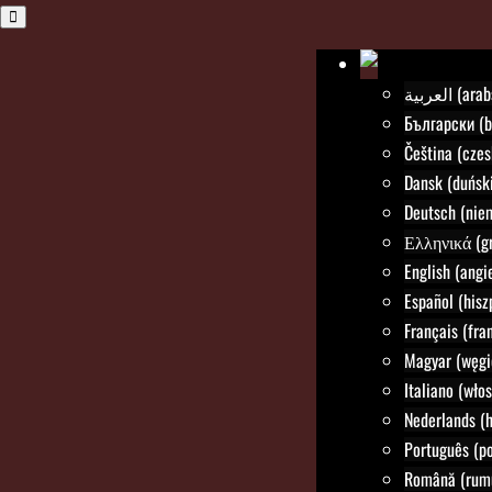
العربية (a
Български (b
Čeština (czes
Dansk (duński
Deutsch (nie
Ελληνικά (gr
English (angie
Español (hisz
Français (fra
Magyar (węgi
Italiano (włos
Nederlands (h
Português (po
Română (rum