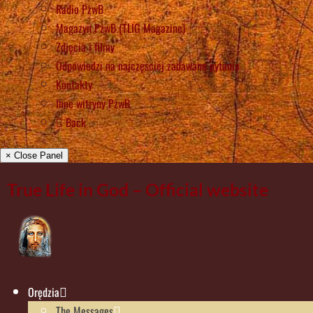
Radio PżwB
Magazyn PżwB (TLIG Magazine)
Zdjęcia i filmy
Odpowiedzi na najczęściej zadawane pytania
Kontakty
Inne witryny PżwB
Back
× Close Panel
True Life in God – Official website
Orędzia
The Messages