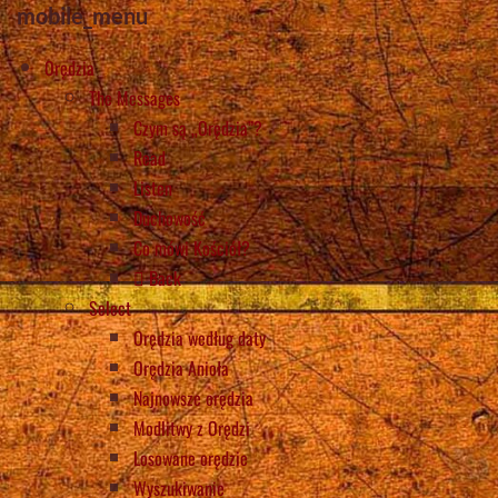
mobile_menu
Orędzia
The Messages
Czym są „Orędzia”?
Read
Listen
Duchowość
Co mówi Kościół?
Back
Select
Orędzia według daty
Orędzia Anioła
Najnowsze orędzia
Modlitwy z Orędzi
Losowane orędzie
Wyszukiwanie