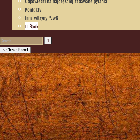
Odpowiedzi na najczęściej zadawane pytania
Kontakty
Inne witryny PżwB
Back
× Close Panel