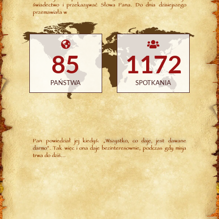
świadectwo i przekazywać Słowa Pana. Do dnia dzisiejszego
przemawiała w
85
1172
PAŃSTWA
SPOTKANIA
Pan powiedział jej kiedyś: „
Wszystko, co daję, jest dawane
darmo
”. Tak więc i ona daje bezinteresownie, podczas gdy misja
trwa do dziś…