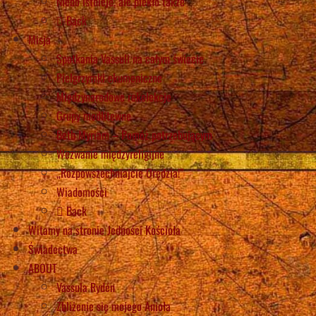
Niebo istnieje, ale piekło także
Back
Misja
Spotkania Vassuli na całym świecie
Pielgrzymki ekumeniczne
Międzynarodowe rekolekcje
Grupy modlitewne
Beth Myriam – Pomóż potrzebującym
Wezwanie międzyreligijne
„Rozpowszechniajcie Orędzia!”
Wiadomości
Back
Witamy na stronie Jedności Kościoła
Świadectwa
ABOUT
Vassula Rydén
Zbliżenie się mojego Anioła