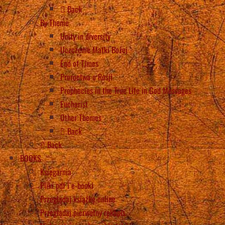
Back
By Theme
Unity in diversity
Uczczenie Matki Bożej
End of Times
Proroctwa o Rosji
Prophecies in the True Life in God Messages
Eucharist
Other Themes
Back
Back
BOOKS
Księgarnia
Pliki pdf i e-booki
Przeglądaj książkę online
Przeglądaj pierwotny rękopis