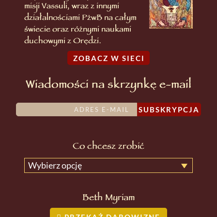
misji Vassuli, wraz z innymi
działalnościami PżwB na całym
świecie oraz różnymi naukami
duchowymi z Orędzi.
ZOBACZ W SIECI
Wiadomości na skrzynkę e-mail
SUBSKRYPCJA
Co chcesz zrobić
Wybierz opcję
Beth Myriam
PRZEKAŻ DAROWIZNĘ