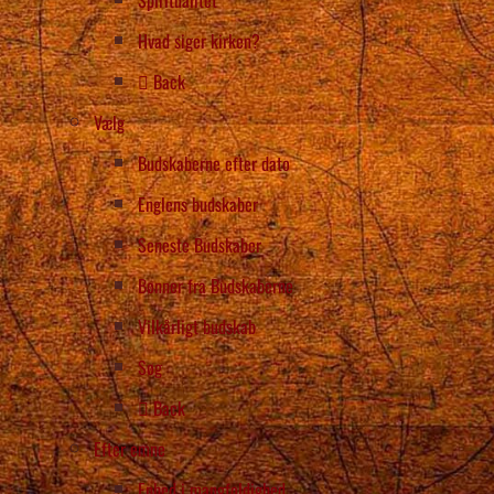
Hvad siger kirken?
Back
Vælg
Budskaberne efter dato
Englens budskaber
Seneste Budskaber
Bønner fra Budskaberne
Vilkårligt budskab
Søg
Back
Efter emne
Enhed i mangfoldighed