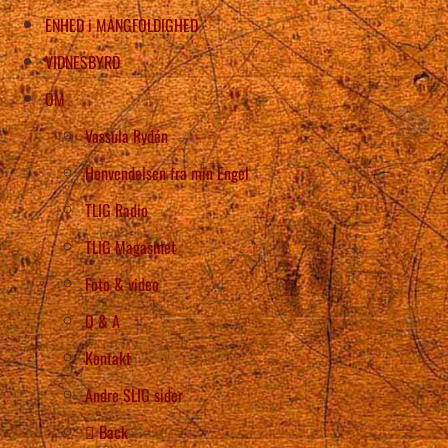
ENHED i MANGFOLDIGHED
VIDNESBYRD
OM
Vassula Rydén
Henvendelsen fra min Engel
TLIG Radio
TLIG Magasinet
Foto & video
Q & A
Kontakt
Andre SLIG sider
Back