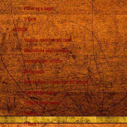
PDF’er og e-bøger
Back
MISSION
Vassulas møder verden rundt
Økumeniske pilgrimsrejser
Internationale retræter
Bedegrupper
Beth Myriam – Hjælp dem der trænger
Tværreligiøst kald
“Udbred budskaberne”!
Nyheder
Back