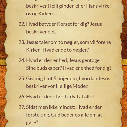
beskriver Helligånden eller Hans virke i
os og Kirken.
Hvad betyder Korset for dig? Jesus
beskriver det.
Jesus taler om to nøgler, som vil forene
Kirken. Hvad er de to nøgler?
Hvad er den enhed, Jesus gentager i
Sine budskaber? Hvad er enhed for dig?
Giv mig blot 5 linjer om, hvordan Jesus
beskriver vor Hellige Moder.
Hvad er den største dyd af alle?
Sidst men ikke mindst: Hvad er den
første ting, Gud beder os alle om at
gøre?