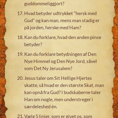
guddommeliggjort?
Hvad betyder udtrykket ”hersk med
Gud” og kan man, mens man stadig er
på jorden, herske med Ham?
Kan du forklare, hvad den anden pinse
betyder?
Kan du forklare betydningen af Den
Nye Himmel og Den Nye Jord, såvel
som Det Ny Jerusalem?
Jesus taler om Sit Hellige Hjertes
skatte, så hvad er den største Skat, man
kan opnå fra Gud? I budskaberne taler
Han om nogle, men understreger i
særdeleshed én.
Vælg 5 linjer, som er givet os, som