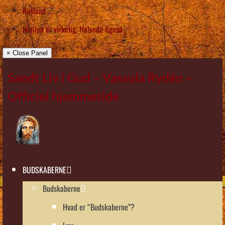
Rusland
Himlen er virkelig, Helvede ligeså
× Close Panel
Sandt Liv i Gud – Vassula Rydén –
Officiel hjemmeside
BUDSKABERNE
Budskaberne
Hvad er “Budskaberne”?