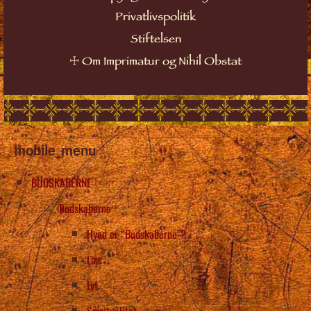
Privatlivspolitik
Stiftelsen
☩
Om Imprimatur og Nihil Obstat
mobile_menu
BUDSKABERNE
Budskaberne
Hvad er “Budskaberne”?
Læs
Lyt
Spiritualitet