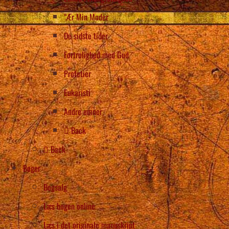
“Ær Min Moder
De sidste tider
Fortrolighed med Gud
Profetier
Eukaristi
Andre emner
Back
Back
Bøger
Bogsalg
Læs bogen online
Læs i det originale manuskript