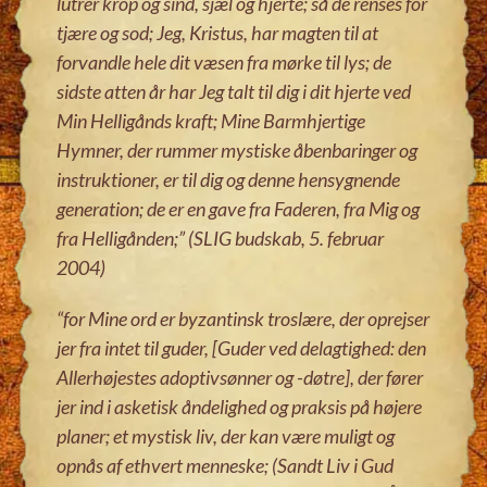
lutrer krop og sind, sjæl og hjerte; så de renses for
tjære og sod; Jeg, Kristus, har magten til at
forvandle hele dit væsen fra mørke til lys; de
sidste atten år har Jeg talt til dig i dit hjerte ved
Min Helligånds kraft; Mine Barmhjertige
Hymner, der rummer mystiske åbenbaringer og
instruktioner, er til dig og denne hensygnende
generation; de er en gave fra Faderen, fra Mig og
fra Helligånden
;
” (SLIG budskab, 5. februar
2004)
“for Mine ord er byzantinsk troslære, der oprejser
jer fra intet til guder, [Guder ved delagtighed: den
Allerhøjestes adoptivsønner og -døtre], der fører
jer ind i asketisk åndelighed og praksis på højere
planer; et mystisk liv, der kan være muligt og
opnås af ethvert menneske; (Sandt Liv i Gud