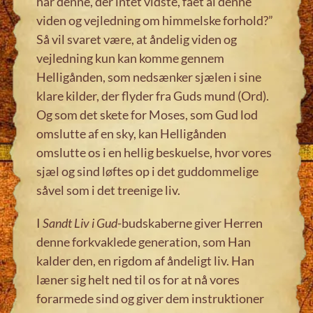
har denne, der intet vidste, fået al denne
viden og vejledning om himmelske forhold?”
Så vil svaret være, at åndelig viden og
vejledning kun kan komme gennem
Helligånden, som nedsænker sjælen i sine
klare kilder, der flyder fra Guds mund (Ord).
Og som det skete for Moses, som Gud lod
omslutte af en sky, kan Helligånden
omslutte os i en hellig beskuelse, hvor vores
sjæl og sind løftes op i det guddommelige
såvel som i det treenige liv.
I
Sandt Liv i Gud
-budskaberne giver Herren
denne forkvaklede generation, som Han
kalder den, en rigdom af åndeligt liv. Han
læner sig helt ned til os for at nå vores
forarmede sind og giver dem instruktioner