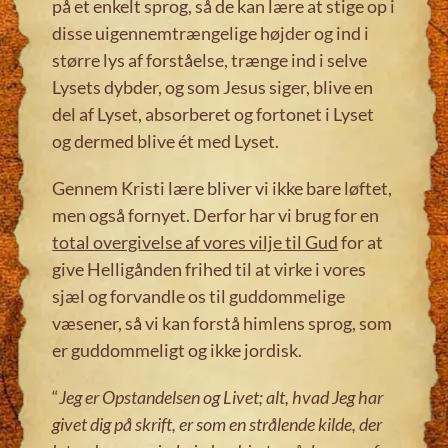
på et enkelt sprog, så de kan lære at stige op i
disse uigennemtrængelige højder og ind i
større lys af forståelse, trænge ind i selve
Lysets dybder, og som Jesus siger, blive en
del af Lyset, absorberet og fortonet i Lyset
og dermed blive ét med Lyset.
Gennem Kristi lære bliver vi ikke bare løftet,
men også fornyet. Derfor har vi brug for en
total overgivelse af vores vilje til Gud
for at
give Helligånden frihed til at virke i vores
sjæl og forvandle os til guddommelige
væsener, så vi kan forstå himlens sprog, som
er guddommeligt og ikke jordisk.
“
Jeg er Opstandelsen og Livet; alt, hvad Jeg har
givet dig på skrift, er som en strålende kilde, der