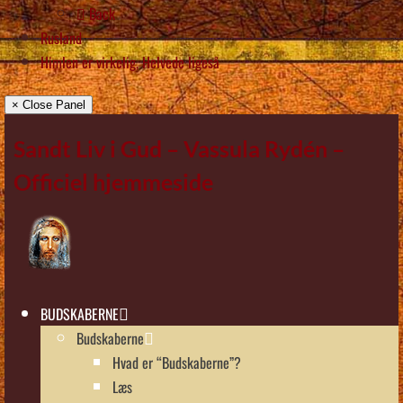
Back
Rusland
Himlen er virkelig, Helvede ligeså
× Close Panel
Sandt Liv i Gud – Vassula Rydén –
Officiel hjemmeside
BUDSKABERNE
Budskaberne
Hvad er “Budskaberne”?
Læs