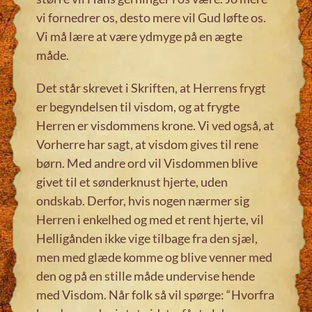
vi fornedrer os, desto mere vil Gud løfte os.
Vi må lære at være ydmyge på en ægte
måde.
Det står skrevet i Skriften, at Herrens frygt
er begyndelsen til visdom, og at frygte
Herren er visdommens krone. Vi ved også, at
Vorherre har sagt, at visdom gives til rene
børn. Med andre ord vil Visdommen blive
givet til et sønderknust hjerte, uden
ondskab. Derfor, hvis nogen nærmer sig
Herren i enkelhed og med et rent hjerte, vil
Helligånden ikke vige tilbage fra den sjæl,
men med glæde komme og blive venner med
den og på en stille måde undervise hende
med Visdom. Når folk så vil spørge: “Hvorfra