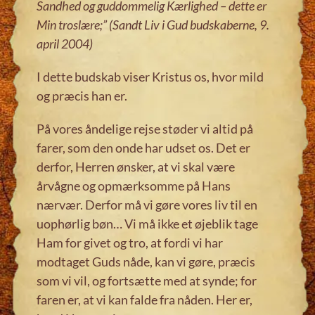
Sandhed og guddommelig Kærlighed – dette er
Min troslære;”
(Sandt Liv i Gud budskaberne, 9.
april 2004)
I dette budskab viser Kristus os, hvor mild
og præcis han er.
På vores åndelige rejse støder vi altid på
farer, som den onde har udset os. Det er
derfor, Herren ønsker, at vi skal være
årvågne og opmærksomme på Hans
nærvær. Derfor må vi gøre vores liv til en
uophørlig bøn… Vi må ikke et øjeblik tage
Ham for givet og tro, at fordi vi har
modtaget Guds nåde, kan vi gøre, præcis
som vi vil, og fortsætte med at synde; for
faren er, at vi kan falde fra nåden. Her er,