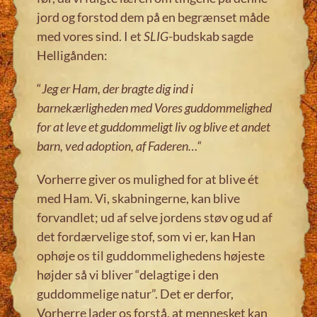
jord og forstod dem på en begrænset måde
med vores sind. I et
SLIG
-budskab sagde
Helligånden:
“
Jeg er Ham, der bragte dig ind i
barnekærligheden med Vores guddommelighed
for at leve et guddommeligt liv og blive et andet
barn, ved adoption, af Faderen
…
“
Vorherre giver os mulighed for at blive ét
med Ham. Vi, skabningerne, kan blive
forvandlet; ud af selve jordens støv og ud af
det fordærvelige stof, som vi er, kan Han
ophøje os til guddommelighedens højeste
højder så vi bliver “delagtige i den
guddommelige natur”. Det er derfor,
Vorherre lader os forstå, at mennesket kan