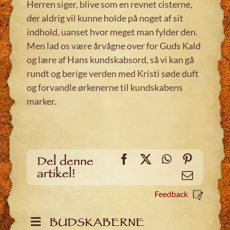
Herren siger, blive som en revnet cisterne,
der aldrig vil kunne holde på noget af sit
indhold, uanset hvor meget man fylder den.
Men lad os være årvågne over for Guds Kald
og lære af Hans kundskabsord, så vi kan gå
rundt og berige verden med Kristi søde duft
og forvandle ørkenerne til kundskabens
marker.
Facebook
X
WhatsApp
Pinteres
Del denne
artikel!
Email
Feedback
BUDSKABERNE