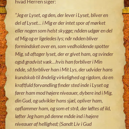
hvad Herren siger:
“Jeg er Lyset, og den, der lever i Lyset, bliver en
del af Lyset
…
i Mig er der intet spor af mørket
eller nogen som helst skygge; nåden udgør en del
af Mig og er ligeledes lys; når nåden bliver
formindsket over en, som vedholdende spotter
Mig, så aftager lyset, der er givet ham, og svinder
også gradvist væk
…
hvis han forbliver i Min
nåde, så forbliver han i Mit Lys, der udvider hans
kundskab til åndelig virkelighed og rigdom, da en
kraftfuld forvandling finder sted inde i Lyset og
fører ham mod højere niveauer, dybere ind i Mig,
din Gud, og udvikler hans sjæl, opliver ham,
opflammer ham, og som et strå, der løftes af ild,
løfter Jeg ham på denne måde ind i højere
niveauer af hellighed; (Sandt Liv i Gud