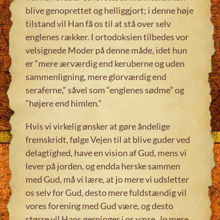
blive genoprettet og helliggjort; i denne høje
tilstand vil Han få os til at stå over selv
englenes rækker. I ortodoksien tilbedes vor
velsignede Moder på denne måde, idet hun
er “mere ærværdig end keruberne og uden
sammenligning, mere glorværdig end
seraferne,” såvel som “englenes sødme” og
“højere end himlen.”
Hvis vi virkelig ønsker at gøre åndelige
fremskridt, følge Vejen til at blive guder ved
delagtighed, have en vision af Gud, mens vi
lever på jorden, og endda herske sammen
med Gud, må vi lære, at jo mere vi udsletter
os selv for Gud, desto mere fuldstændig vil
vores forening med Gud være, og desto
større vil Hans gerninger i os være. Jo mere