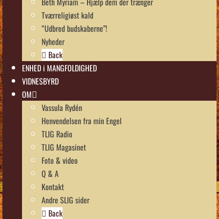
Beth Myriam – Hjælp dem der trænger
Tværreligiøst kald
“Udbred budskaberne”!
Nyheder
Back
ENHED i MANGFOLDIGHED
VIDNESBYRD
OM
Vassula Rydén
Henvendelsen fra min Engel
TLIG Radio
TLIG Magasinet
Foto & video
Q & A
Kontakt
Andre SLIG sider
Back