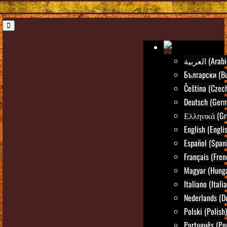
العربية (Ara
Български (Bu
Čeština (Czec
Deutsch (Ger
Ελληνικά (Gr
English (Engli
Español (Span
Français (Fren
Magyar (Hunga
Italiano (Itali
Nederlands (D
Polski (Polish)
Português (Po