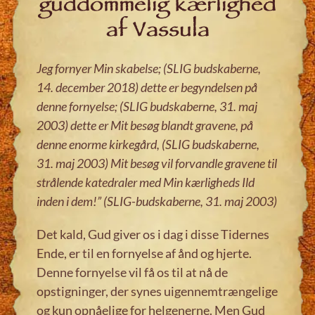
guddommelig kærlighed
af Vassula
Jeg fornyer Min skabelse; (SLIG budskaberne,
14. december 2018) dette er begyndelsen på
denne fornyelse; (SLIG budskaberne, 31. maj
2003) dette er Mit besøg blandt gravene, på
denne enorme kirkegård, (SLIG budskaberne,
31. maj 2003) Mit besøg vil forvandle gravene til
strålende katedraler med Min kærligheds Ild
inden i dem!” (SLIG-budskaberne, 31. maj 2003)
Det kald, Gud giver os i dag i disse Tidernes
Ende, er til en fornyelse af ånd og hjerte.
Denne fornyelse vil få os til at nå de
opstigninger, der synes uigennemtrængelige
og kun opnåelige for helgenerne. Men Gud