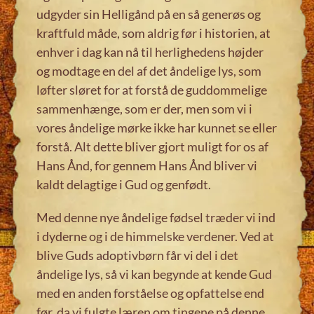
udgyder sin Helligånd på en så generøs og
kraftfuld måde, som aldrig før i historien, at
enhver i dag kan nå til herlighedens højder
og modtage en del af det åndelige lys, som
løfter sløret for at forstå de guddommelige
sammenhænge, som er der, men som vi i
vores åndelige mørke ikke har kunnet se eller
forstå. Alt dette bliver gjort muligt for os af
Hans Ånd, for gennem Hans Ånd bliver vi
kaldt delagtige i Gud og genfødt.
Med denne nye åndelige fødsel træder vi ind
i dyderne og i de himmelske verdener. Ved at
blive Guds adoptivbørn får vi del i det
åndelige lys, så vi kan begynde at kende Gud
med en anden forståelse og opfattelse end
før, da vi fulgte læren om tingene på denne