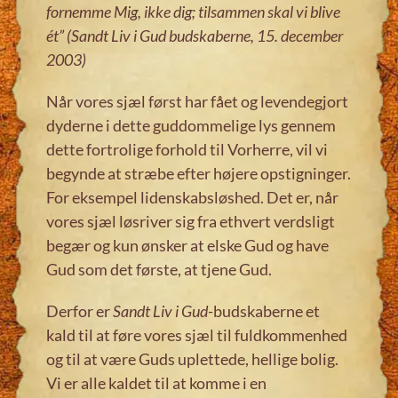
fornemme Mig, ikke dig; tilsammen skal vi blive
ét”
(Sandt Liv i Gud budskaberne, 15. december
2003)
Når vores sjæl først har fået og levendegjort
dyderne i dette guddommelige lys gennem
dette fortrolige forhold til Vorherre, vil vi
begynde at stræbe efter højere opstigninger.
For eksempel lidenskabsløshed. Det er, når
vores sjæl løsriver sig fra ethvert verdsligt
begær og kun ønsker at elske Gud og have
Gud som det første, at tjene Gud.
Derfor er
Sandt Liv i Gud
-budskaberne et
kald til at føre vores sjæl til fuldkommenhed
og til at være Guds uplettede, hellige bolig.
Vi er alle kaldet til at komme i en