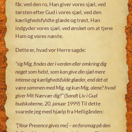
får, ved den ro, Han giver vores sjæl, ved
tørsten efter Gud i vores sjæl, ved den
kærlighedsfyldte glæde og trøst, Han
indgyder vores sjæl, ved ønsket om at tjene
Ham og vores næste.
Dette er, hvad vor Herre sagde:
“sig Mig, findes der i verden eller omkring dig
noget som helst, som kan give din sjæl mere
intense og kærlighedsfulde glæder, end det at
være sammen med Mig, og kun Mig, alene? hvad
giver Mit Nærvær dig?”
(Sandt Liv i Gud
budskaberne, 20. januar 1999)
Til dette
svarede jeg med hjælp fra Helligånden:
“[Your Presence gives me] – en forsmag på den