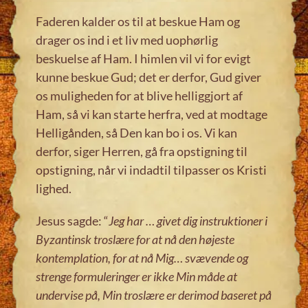
Faderen kalder os til at beskue Ham og
drager os ind i et liv med uophørlig
beskuelse af Ham. I himlen vil vi for evigt
kunne beskue Gud; det er derfor, Gud giver
os muligheden for at blive helliggjort af
Ham, så vi kan starte herfra, ved at modtage
Helligånden, så Den kan bo i os. Vi kan
derfor, siger Herren, gå fra opstigning til
opstigning, når vi indadtil tilpasser os Kristi
lighed.
Jesus sagde: “
Jeg har … givet dig instruktioner i
Byzantinsk troslære for at nå den højeste
kontemplation, for at nå Mig
…
svævende og
strenge formuleringer er ikke Min måde at
undervise på, Min troslære er derimod baseret på