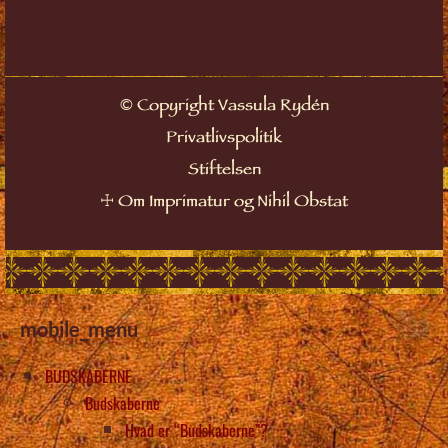
©
Copyright Vassula Rydén
Privatlivspolitik
Stiftelsen
☩
Om Imprimatur og Nihil Obstat
mobile_menu
BUDSKABERNE
Budskaberne
Hvad er “Budskaberne”?