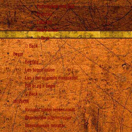
Fortrolighed med Gud
Profetier
Eukaristi
Andre emner
Back
Back
Bøger
Bogsalg
Læs bogen online
Læs i det originale manuskript
PDF’er og e-bøger
Back
MISSION
Vassulas møder verden rundt
Økumeniske pilgrimsrejser
Internationale retræter