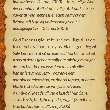
budskaberne, 31. maj 2003) … Min Hellige Ånd,
der er ophav til alt skabt, villig til at uddele Sine
gaver til hele menneskeheden og giver dem
[Mankind] tegn og undervisning ved Sit
uudsigelige Lys;” (31. maj 2003)
Gud Fader sagde, at hvis vi er villige til at dø
fra os selv, vil han forny os. Han siger:
“Jeg vil
Selv lære dem at nå graderne af høj hellighed på
trods af deres fjenders højlydte mishagsytringer,
de som hverken vil vise dem medynk eller
barmhjertighed; Jeg vil dog give dem
udholdenhedens ånd, en ånd så tapper, at deres
blotte tilstedeværelse vil ryste helvedes
grundvold, idet de vil være klædt i Min Søns,
Jesus Kristi, herlighedsfulde pragt;” (Sandt Liv i
Gud budskaberne, 31. maj 2003)