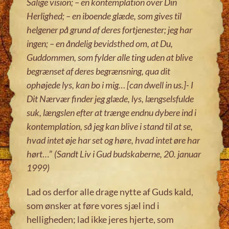
Salige vision; – en kontemplation over Din
Herlighed; – en iboende glæde, som gives til
helgener på grund af deres fortjenester; jeg har
ingen; – en åndelig bevidsthed om, at Du,
Guddommen, som fylder alle ting uden at blive
begrænset af deres begrænsning, qua dit
ophøjede lys, kan bo i mig… [can dwell in us.]- I
Dit Nærvær finder jeg glæde, lys, længselsfulde
suk, længslen efter at trænge endnu dybere ind i
kontemplation, så jeg kan blive i stand til at se,
hvad intet øje har set og høre, hvad intet øre har
hørt
…”
(Sandt Liv i Gud budskaberne, 20. januar
1999)
Lad os derfor alle drage nytte af Guds kald,
som ønsker at føre vores sjæl ind i
helligheden; lad ikke jeres hjerte, som