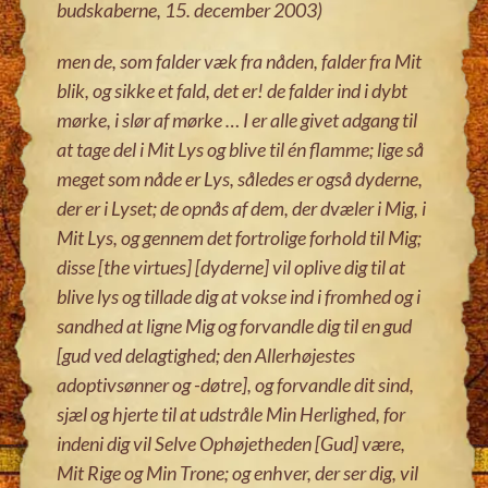
budskaberne, 15. december 2003)
men de, som falder væk fra nåden, falder fra Mit
blik, og sikke et fald, det er! de falder ind i dybt
mørke, i slør af mørke
…
I er alle givet adgang til
at tage del i Mit Lys og blive til én flamme; lige så
meget som nåde er Lys, således er også dyderne,
der er i Lyset; de opnås af dem, der dvæler i Mig, i
Mit Lys, og gennem det fortrolige forhold til Mig;
disse [the virtues] [dyderne] vil oplive dig til at
blive lys og tillade dig at vokse ind i fromhed og i
sandhed at ligne Mig og forvandle dig til en gud
[gud ved delagtighed; den Allerhøjestes
adoptivsønner og -døtre], og forvandle dit sind,
sjæl og hjerte til at udstråle Min Herlighed, for
indeni dig vil Selve Ophøjetheden [Gud] være,
Mit Rige og Min Trone; og enhver, der ser dig, vil