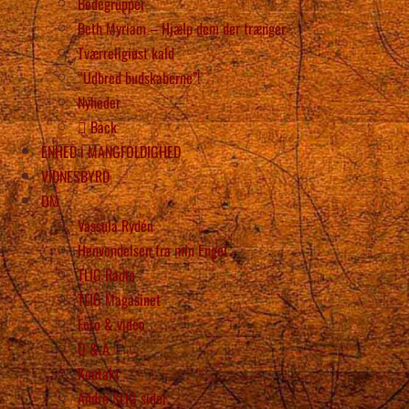
Bedegrupper
Beth Myriam – Hjælp dem der trænger
Tværreligiøst kald
“Udbred budskaberne”!
Nyheder
Back
ENHED i MANGFOLDIGHED
VIDNESBYRD
OM
Vassula Rydén
Henvendelsen fra min Engel
TLIG Radio
TLIG Magasinet
Foto & video
Q & A
Kontakt
Andre SLIG sider