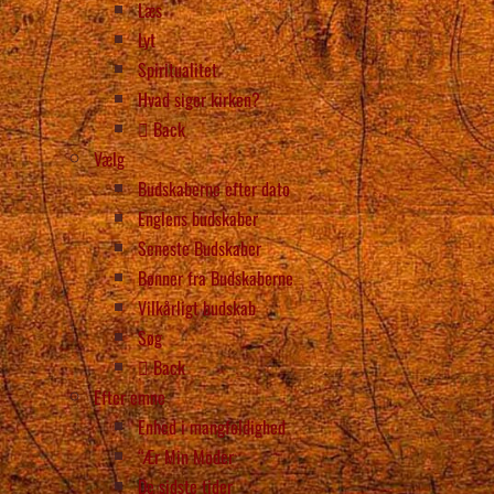
Læs
Lyt
Spiritualitet
Hvad siger kirken?
Back
Vælg
Budskaberne efter dato
Englens budskaber
Seneste Budskaber
Bønner fra Budskaberne
Vilkårligt budskab
Søg
Back
Efter emne
Enhed i mangfoldighed
“Ær Min Moder
De sidste tider