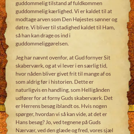
guddommelig tilstand af fuldkommen
guddommelig kærlighed. Vi er kaldet til at
modtage arven som Den Højestes sønner og
døtre. Vi bliver til stadighed kaldet til Ham,
så han kan drage os ind i
guddommeliggørelsen.
Jeg har nævnt ovenfor, at Gud fornyer Sit
skaberværk, og at vi lever i en særlig tid,
hvor nåden bliver givet frit til mange af os
som aldrig før i historien. Dette er
naturligvis en handling, som Helligånden
udfører for at forny Guds skaberværk. Det
er Herrens besøg iblandt os. Hvis nogen
spørger, hvordan vi så kan vide, at det er
Hans besøg? Jo, ved tegnene på Guds
Nærvær, ved den glæde og fred, vores sjæl