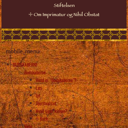
Stiftelsen
☩
Om Imprimatur og Nihil Obstat
mobile_menu
BUDSKABERNE
Budskaberne
Hvad er “Budskaberne”?
Læs
Lyt
Spiritualitet
Hvad siger kirken?
Back
Vælg