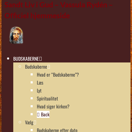
Sandt Liv i Gud – Vassula Rydén –
Officiel hjemmeside
BUDSKABERNE
Budskaberne
Hvad er “Budskaberne”?
Læs
Lyt
Spiritualitet
Hvad siger kirken?
Back
Vælg
Budskaberne efter dato