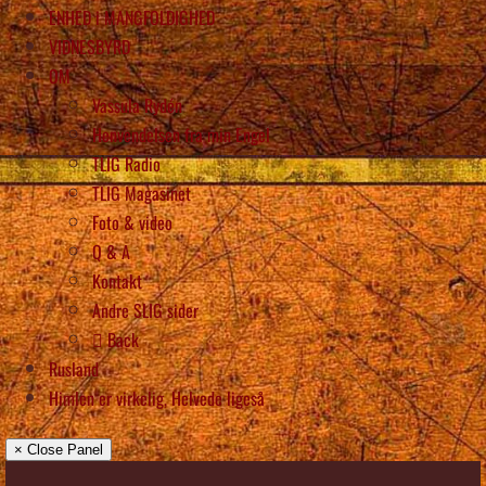
ENHED i MANGFOLDIGHED
VIDNESBYRD
OM
Vassula Rydén
Henvendelsen fra min Engel
TLIG Radio
TLIG Magasinet
Foto & video
Q & A
Kontakt
Andre SLIG sider
Back
Rusland
Himlen er virkelig, Helvede ligeså
× Close Panel