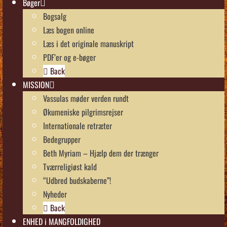
Bøger
Bogsalg
Læs bogen online
Læs i det originale manuskript
PDF’er og e-bøger
Back
MISSION
Vassulas møder verden rundt
Økumeniske pilgrimsrejser
Internationale retræter
Bedegrupper
Beth Myriam – Hjælp dem der trænger
Tværreligiøst kald
“Udbred budskaberne”!
Nyheder
Back
ENHED i MANGFOLDIGHED