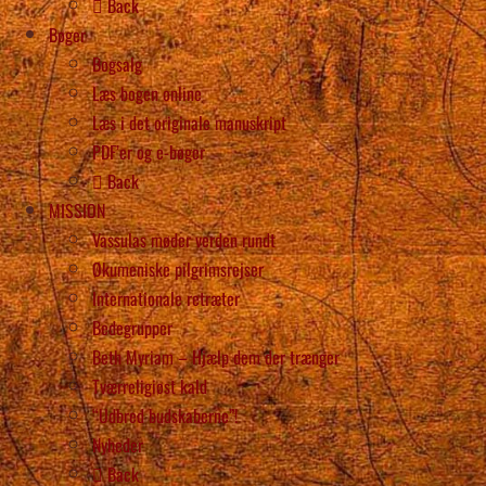
Back
Bøger
Bogsalg
Læs bogen online
Læs i det originale manuskript
PDF’er og e-bøger
Back
MISSION
Vassulas møder verden rundt
Økumeniske pilgrimsrejser
Internationale retræter
Bedegrupper
Beth Myriam – Hjælp dem der trænger
Tværreligiøst kald
“Udbred budskaberne”!
Nyheder
Back