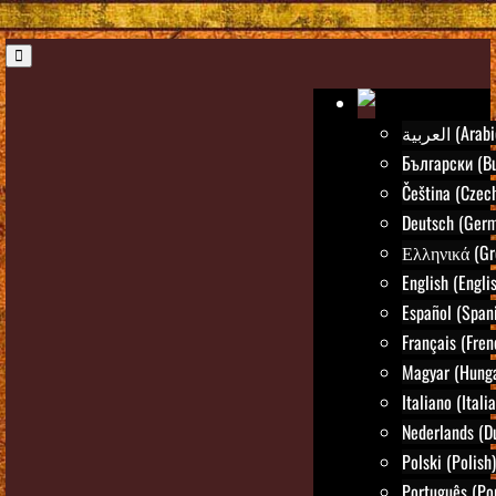
العربية (Ara
Български (Bu
Čeština (Czec
Deutsch (Ger
Ελληνικά (Gr
English (Engli
Español (Span
Français (Fren
Magyar (Hunga
Italiano (Itali
Nederlands (D
Polski (Polish)
Português (Po