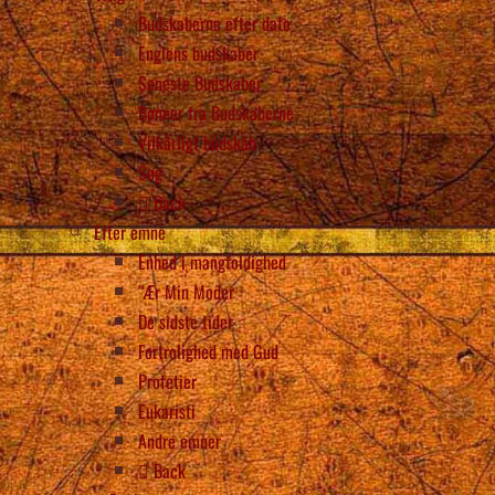
Budskaberne efter dato
Englens budskaber
Seneste Budskaber
Bønner fra Budskaberne
Vilkårligt budskab
Søg
Back
Efter emne
Enhed i mangfoldighed
“Ær Min Moder
De sidste tider
Fortrolighed med Gud
Profetier
Eukaristi
Andre emner
Back