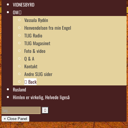
VIDNESBYRD
OM
Vassula Rydén
Henvendelsen fra min Engel
TLIG Radio
TLIG Magasinet
Foto & video
Q & A
Kontakt
Andre SLIG sider
Back
Rusland
Himlen er virkelig, Helvede ligeså
× Close Panel