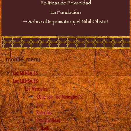
Políticas de Privacidad
La Fundación
☩
Sobre el Imprimatur y el Nihil Obstat
mobile_menu
Los MENSAJES
Los MENSAJES
Los Mensajes
¿Qué son “los Mensajes”?
Leer
Escuchar
Espiritualidad
Back