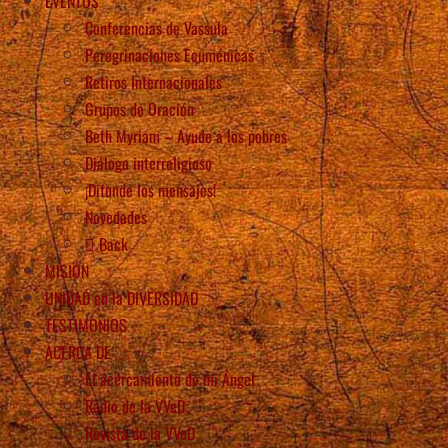
EVENTOS
Conferencias de Vassula
Peregrinaciones Ecuménicas
Retiros Internacionales
Grupos de Oración
Beth Myriam – Ayude a los pobres
Diálogo interreligioso
¡Difunde los mensajes!
Novedades
Back
MISIÓN
UNIDAD en la DIVERSIDAD
TESTIMONIOS
ACERCA DE
El acercamiento de mi Ángel
Radio de la VVeD
Revista de la VVeD