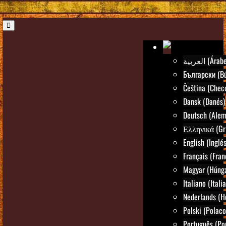
العربية (Árab
Български (Bú
Čeština (Chec
Dansk (Danés)
Deutsch (Alem
Ελληνικά (Gr
English (Inglés
Français (Fran
Magyar (Húng
Italiano (Itali
Nederlands (H
Polski (Polaco
Português (Po