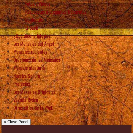
Fotos y Videos
Respuestas a preguntas frecuentes
Contactos
Back
¿Qué dice la Iglesia?
Los Mensajes del Ángel
Mensajes recientes
Oraciones de los Mensajes
Mensaje aleatorio
Nuestra Señora
Profecías
Los Mensajes Originales
Vassula Rydén
Otros sitios de la VVeD
× Close Panel