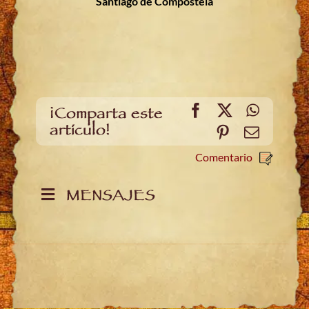
Santiago de Compostela
Facebook
X
WhatsA
¡Comparta este
artículo!
Pinterest
Email
Comentario
MENSAJES