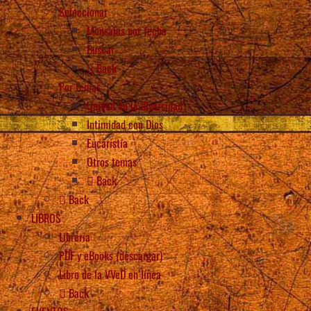
Seleccionar
Mensajes por fecha
Buscar
Back
Por temas
Unidad en la diversidad
Intimidad con Dios
Eucaristía
Otros temas
Back
Back
LIBROS
Librería
PDF y eBooks (descargar)
Libro de la VVeD en línea
Back