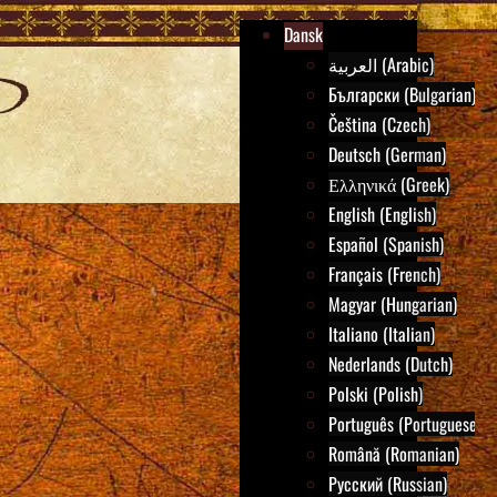
Dansk
العربية (Arabic)
Български (Bulgarian)
Čeština (Czech)
Deutsch (German)
Ελληνικά (Greek)
English (English)
Español (Spanish)
Français (French)
Magyar (Hungarian)
Italiano (Italian)
Nederlands (Dutch)
Polski (Polish)
Português (Portuguese)
Română (Romanian)
Русский (Russian)