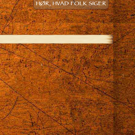
HØR, HVAD FOLK SIGER