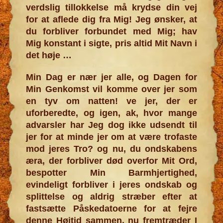
verdslig tillokkelse må krydse din vej
for at aflede dig fra Mig! Jeg ønsker, at
du forbliver forbundet med Mig; hav
Mig konstant i sigte, pris altid Mit Navn i
det høje …
Min Dag er nær jer alle, og Dagen for
Min Genkomst vil komme over jer som
en tyv om natten! ve jer, der er
uforberedte, og igen, ak, hvor mange
advarsler har Jeg dog ikke udsendt til
jer for at minde jer om at være trofaste
mod jeres Tro? og nu, du ondskabens
æra, der forbliver død overfor Mit Ord,
bespotter Min Barmhjertighed,
evindeligt forbliver i jeres ondskab og
splittelse og aldrig stræber efter at
fastsætte Påskedatoerne for at fejre
denne Højtid sammen, nu fremtræder I