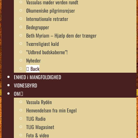
Vassulas møder verden rundt
Økumeniske pilgrimsrejser
Internationale retræter
Bedegrupper
Beth Myriam – Hjælp dem der trænger
Tværreligiøst kald
“Udbred budskaberne”!
Nyheder
Back
ENHED i MANGFOLDIGHED
VIDNESBYRD
OM
Vassula Rydén
Henvendelsen fra min Engel
TLIG Radio
TLIG Magasinet
Foto & video