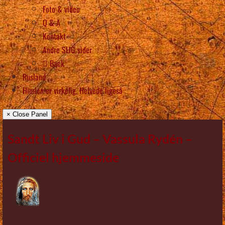
Foto & video
Q & A
Kontakt
Andre SLIG sider
Back
Rusland
Himlen er virkelig, Helvede ligeså
× Close Panel
Sandt Liv i Gud – Vassula Rydén –
Officiel hjemmeside