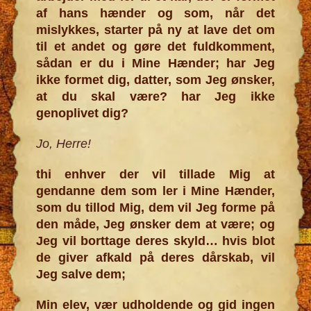
af hans hænder og som, når det
mislykkes, starter på ny at lave det om
til et andet og gøre det fuldkomment,
sådan er du i Mine Hænder; har Jeg
ikke formet dig, datter, som Jeg ønsker,
at du skal være? har Jeg ikke
genoplivet dig?
Jo, Herre!
thi enhver der vil tillade Mig at
gendanne dem som ler i Mine Hænder,
som du tillod Mig, dem vil Jeg forme på
den måde, Jeg ønsker dem at være; og
Jeg vil borttage deres skyld… hvis blot
de giver afkald på deres dårskab, vil
Jeg salve dem;
Min elev, vær udholdende og gid ingen