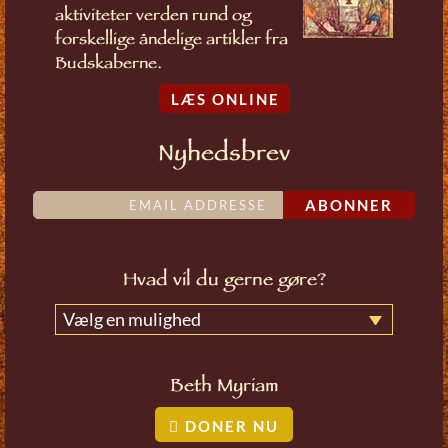
aktiviteter verden rund og
forskellige åndelige artikler fra
Budskaberne.
LÆS ONLINE
Nyhedsbrev
ABONNER
Hvad vil du gerne gøre?
Vælg en mulighed
Beth Myriam
DONER NU