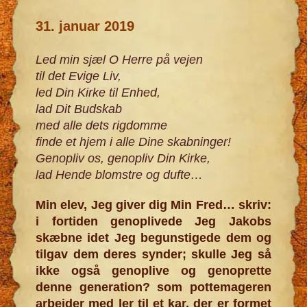
31. januar 2019
Led min sjæl O Herre på vejen
til det Evige Liv,
led Din Kirke til Enhed,
lad Dit Budskab
med alle dets rigdomme
finde et hjem i alle Dine skabninger!
Genopliv os, genopliv Din Kirke,
lad Hende blomstre og dufte…
Min elev, Jeg giver dig Min Fred… skriv:
i fortiden genoplivede Jeg Jakobs
skæbne idet Jeg begunstigede dem og
tilgav dem deres synder; skulle Jeg så
ikke også genoplive og genoprette
denne generation? som pottemageren
arbejder med ler til et kar, der er formet