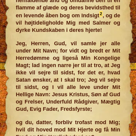
henfaldende ånd og omdanne den til en
flamme af glæde og deres bevidsthed til
2
en levende åben bog om Indsigt
, og de
vil højtideligholde Mig med Salmer og
dyrke Kundskaben i deres hjerte!
Jeg, Herren, Gud, vil samle jer alle
under Mit Navn; for vidt og bredt er Mit
Herredømme og ligeså Min Kongelige
Magt; lad ingen narre jer til at tro, at Jeg
ikke vil sejre til sidst, for det er, hvad
Satan ønsker, at I skal tro; Jeg vil sejre
til sidst, og I vil alle leve under Mit
Hellige Navn: Jesus Kristus, Søn af Gud
og Frelser, Underfuld Rådgiver, Mægtig
Gud, Evig Fader, Fredsfyrste;
og du, datter, forbliv trofast mod Mig;
hvil dit hoved mod Mit Hjerte og få Min