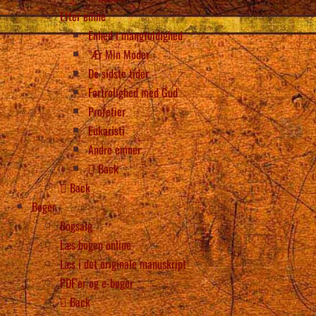
Efter emne
Enhed i mangfoldighed
“Ær Min Moder
De sidste tider
Fortrolighed med Gud
Profetier
Eukaristi
Andre emner
Back
Back
Bøger
Bogsalg
Læs bogen online
Læs i det originale manuskript
PDF’er og e-bøger
Back