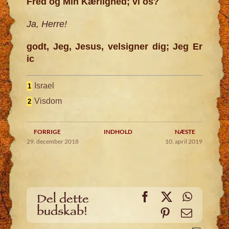
Fred og Min Kærlighed; vi os?
Ja, Herre!
godt, Jeg, Jesus, velsigner dig; Jeg Er
ic
Israel
1
Visdom
2
FORRIGE
INDHOLD
NÆSTE
29. december 2018
10. april 2019
Facebook
X
WhatsA
Del dette
budskab!
Pinterest
Email