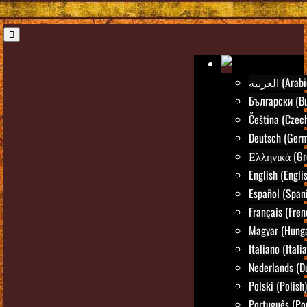
العربية (Ara
Български (Bu
Čeština (Czec
Deutsch (Ger
Ελληνικά (Gr
English (Engli
Español (Span
Français (Fren
Magyar (Hunga
Italiano (Itali
Nederlands (D
Polski (Polish)
Português (Po