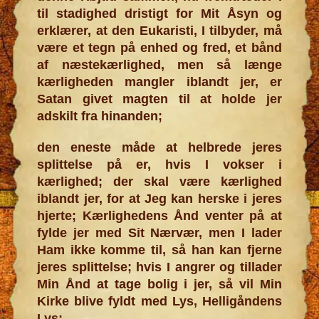
til stadighed dristigt for Mit Åsyn og
erklærer, at den Eukaristi, I tilbyder, må
være et tegn på enhed og fred, et bånd
af næstekærlighed, men så længe
kærligheden mangler iblandt jer, er
Satan givet magten til at holde jer
adskilt fra hinanden;
den eneste måde at helbrede jeres
splittelse på er, hvis I vokser i
kærlighed; der skal være kærlighed
iblandt jer, for at Jeg kan herske i jeres
hjerte; Kærlighedens Ånd venter på at
fylde jer med Sit Nærvær, men I lader
Ham ikke komme til, så han kan fjerne
jeres splittelse; hvis I angrer og tillader
Min Ånd at tage bolig i jer, så vil Min
Kirke blive fyldt med Lys, Helligåndens
Lys;