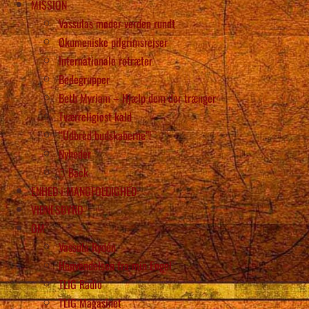
MISSION
Vassulas møder verden rundt
Økumeniske pilgrimsrejser
Internationale retræter
Bedegrupper
Beth Myriam – Hjælp dem der trænger
Tværreligiøst kald
“Udbred budskaberne”!
Nyheder
Back
ENHED i MANGFOLDIGHED
VIDNESBYRD
OM
Vassula Rydén
Henvendelsen fra min Engel
TLIG Radio
TLIG Magasinet