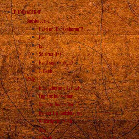
BUDSKABERNE
Budskaberne
Hvad er “Budskaberne”?
Læs
Lyt
Spiritualitet
Hvad siger kirken?
Back
Vælg
Budskaberne efter dato
Englens budskaber
Seneste Budskaber
Bønner fra Budskaberne
Vilkårligt budskab
Søg
Back