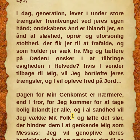
i dag, generation, lever I under store
trængsler fremtvunget ved jeres egen
hånd; ondskabens ånd er iblandt jer, en
ånd af sløvhed, oprør og uforsonlig
stolthed, der fik jer til at frafalde, og
som holder jer væk fra Mig og tættere
på Døden! ønsker I at tilbringe
evigheden i Helvede? hvis I vender
tilbage til Mig, vil Jeg bortløfte jeres
trængsler, og I vil opleve fred på Jord…
Dagen for Min Genkomst er nærmere,
end I tror, for Jeg kommer for at tage
bolig iblandt jer alle, og i al sandhed vil
1
Jeg vække Mit Folk
og løfte det slør,
der hindrer dem i at genkende Mig som
Messias; Jeg vil genoplive deres