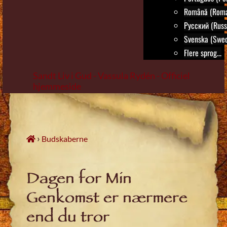
Română (Roma
Русский (Russ
Svenska (Swed
Flere sprog...
Sandt Liv i Gud - Vassula Rydén - Officiel
hjemmeside
Skip
to
content
›
Budskaberne
Dagen for Min
Genkomst er nærmere
end du tror