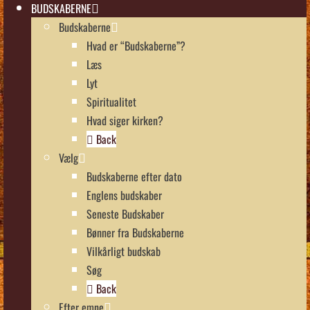
BUDSKABERNE
Budskaberne
Hvad er “Budskaberne”?
Læs
Lyt
Spiritualitet
Hvad siger kirken?
Back
Vælg
Budskaberne efter dato
Englens budskaber
Seneste Budskaber
Bønner fra Budskaberne
Vilkårligt budskab
Søg
Back
Efter emne