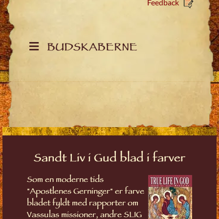
Feedback
BUDSKABERNE
Sandt Liv i Gud blad i farver
Som en moderne tids
"Apostlenes Gerninger" er farve
bladet fyldt med rapporter om
Vassulas missioner, andre SLIG