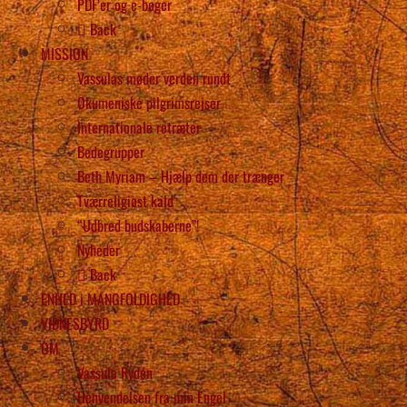
PDF’er og e-bøger
Back
MISSION
Vassulas møder verden rundt
Økumeniske pilgrimsrejser
Internationale retræter
Bedegrupper
Beth Myriam – Hjælp dem der trænger
Tværreligiøst kald
“Udbred budskaberne”!
Nyheder
Back
ENHED i MANGFOLDIGHED
VIDNESBYRD
OM
Vassula Rydén
Henvendelsen fra min Engel