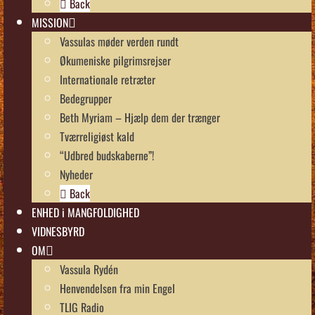
Back
MISSION
Vassulas møder verden rundt
Økumeniske pilgrimsrejser
Internationale retræter
Bedegrupper
Beth Myriam – Hjælp dem der trænger
Tværreligiøst kald
“Udbred budskaberne”!
Nyheder
Back
ENHED i MANGFOLDIGHED
VIDNESBYRD
OM
Vassula Rydén
Henvendelsen fra min Engel
TLIG Radio