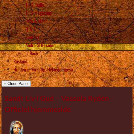
TLIG Radio
TLIG Magasinet
Foto & video
Q & A
Kontakt
Andre SLIG sider
Back
Rusland
Himlen er virkelig, Helvede ligeså
× Close Panel
Sandt Liv i Gud – Vassula Rydén –
Officiel hjemmeside