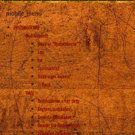
mobile_menu
BUDSKABERNE
Budskaberne
Hvad er “Budskaberne”?
Læs
Lyt
Spiritualitet
Hvad siger kirken?
Back
Vælg
Budskaberne efter dato
Englens budskaber
Seneste Budskaber
Bønner fra Budskaberne
Vilkårligt budskab