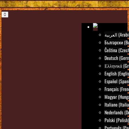
العربية (Ara
Български (Bu
Čeština (Czec
Deutsch (Ger
Ελληνικά (Gr
English (Engli
Español (Span
Français (Fren
Magyar (Hunga
Italiano (Itali
Nederlands (D
Polski (Polish)
Português (Po