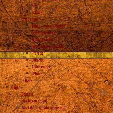
Søg
Back
Efter emne
Enhed i mangfoldighed
“Ær Min Moder
De sidste tider
Fortrolighed med Gud
Profetier
Eukaristi
Andre emner
Back
Back
Bøger
Bogsalg
Læs bogen online
Læs i det originale manuskript