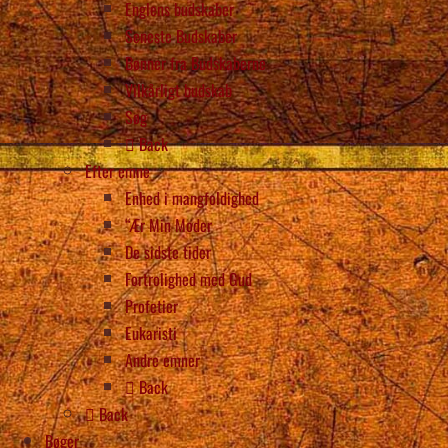
Englens budskaber
Seneste Budskaber
Bønner fra Budskaberne
Vilkårligt budskab
Søg
Back
Efter emne
Enhed i mangfoldighed
“Ær Min Moder
De sidste tider
Fortrolighed med Gud
Profetier
Eukaristi
Andre emner
Back
Back
Bøger