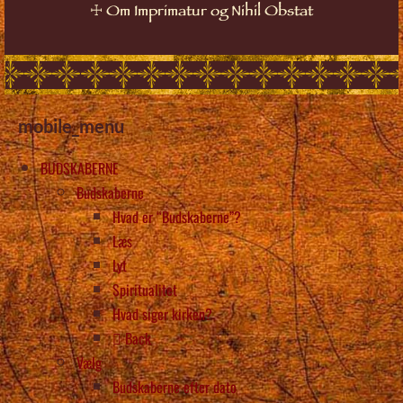
☩
Om Imprimatur og Nihil Obstat
mobile_menu
BUDSKABERNE
Budskaberne
Hvad er “Budskaberne”?
Læs
Lyt
Spiritualitet
Hvad siger kirken?
Back
Vælg
Budskaberne efter dato