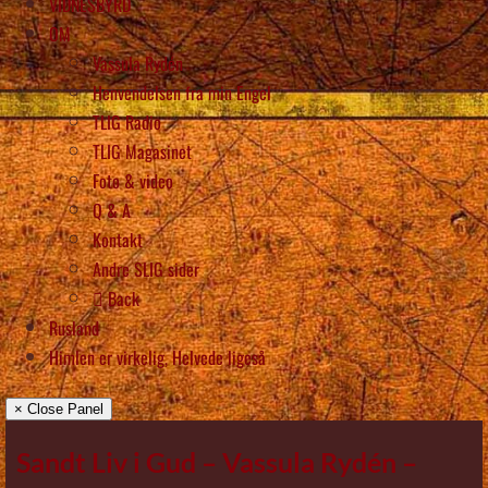
VIDNESBYRD
OM
Vassula Rydén
Henvendelsen fra min Engel
TLIG Radio
TLIG Magasinet
Foto & video
Q & A
Kontakt
Andre SLIG sider
Back
Rusland
Himlen er virkelig, Helvede ligeså
× Close Panel
Sandt Liv i Gud – Vassula Rydén –