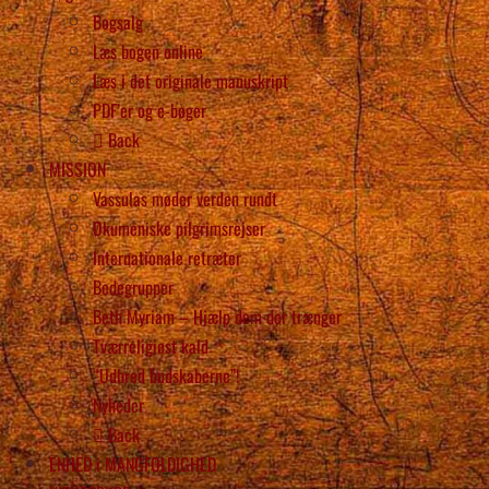
Bogsalg
Læs bogen online
Læs i det originale manuskript
PDF’er og e-bøger
Back
MISSION
Vassulas møder verden rundt
Økumeniske pilgrimsrejser
Internationale retræter
Bedegrupper
Beth Myriam – Hjælp dem der trænger
Tværreligiøst kald
“Udbred budskaberne”!
Nyheder
Back
ENHED i MANGFOLDIGHED