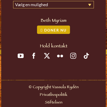
Vælg en mulighed
Beth Myriam
DONER NU
Hold kontakt
©
Copyright Vassula Rydén
Privatlivspolitik
Stiftelsen