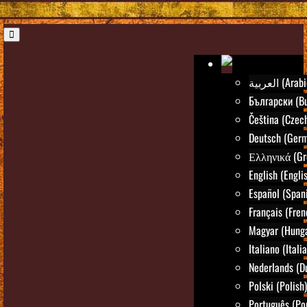
العربية (Ara
Български (Bu
Čeština (Czec
Deutsch (Ger
Ελληνικά (Gr
English (Engli
Español (Span
Français (Fren
Magyar (Hunga
Italiano (Itali
Nederlands (D
Polski (Polish)
Português (Po