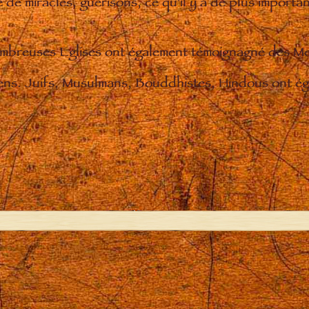
de miracles, guérisons, ce qu'il y a de plus importan
nombreuses Eglises ont également témoignagné des M
iens. Juifs, Musulmans, Bouddhistes, Hindous ont éga