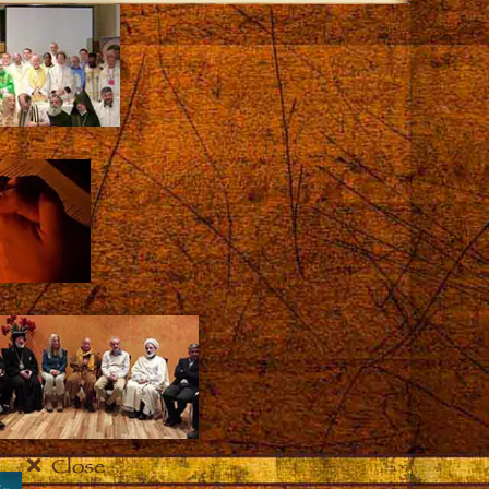
Close