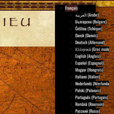
Français
العربية (Arabe)
Български (Bulgare)
Čeština (Tchèque)
Dansk (Danois)
Deutsch (Allemand)
Ελληνικά (Grec moderne
English (Anglais)
Español (Espagnol)
Magyar (Hongrois)
Italiano (Italien)
Nederlands (Néerlandais)
Polski (Polonais)
Português (Portugais)
Română (Roumain)
Русский (Russe)