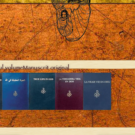
ul volume
Manuscrit original
Close