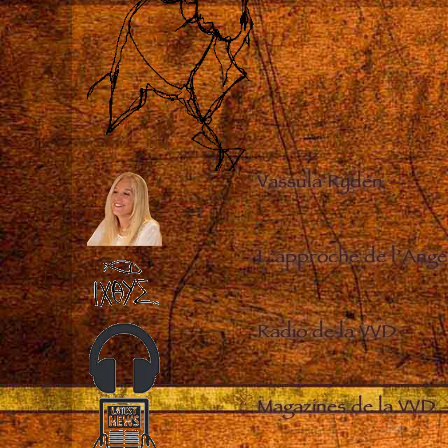
Vassula Rydén
–
L’approche de l’Ange
Radio de la VVD
–
Magazines de la VVD