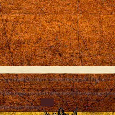
er
Spiritualité
Écriture manuscrite
Que dit l’Eglise ?
EN)
Messages récents
Prières tirées des Messages
Mes
Close
IMAGE
stie
Autres thèmes