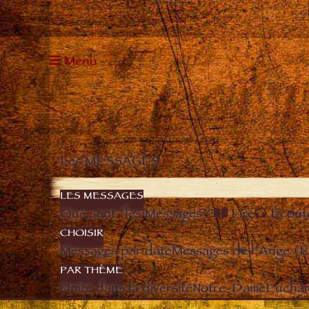
Menu
Les MESSAGES
LES MESSAGES
Que sont “les Messages”?
Lire
Écout
CHOISIR
Messages par date
Messages de l’Ange (
PAR THÈME
Unité dans la diversité
Notre-Dame
Euchari