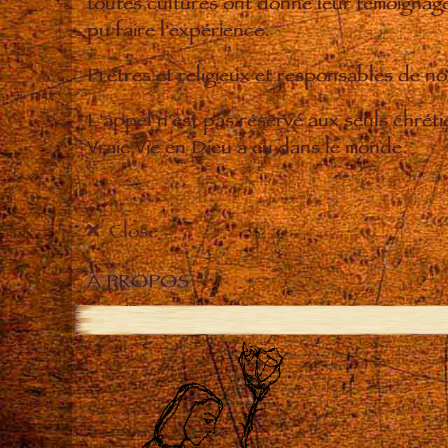
toutes cultures ont donné leur témoignage 
pu faire l'expérience.
Prêtres et religieux et responsables de 
L'appel n'est pas réservé aux seuls chrét
Vraie Vie en Dieu a eu dans le monde.
Close
À PROPOS