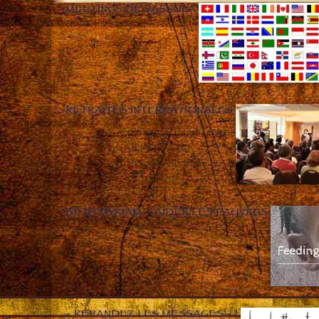
MEETINGS DE VASSULA
RETRAITES INTERNATIONALES
BETH MYRIAM – AIDER LES PAUVRES
« RÉPANDEZ LES MESSAGES » !