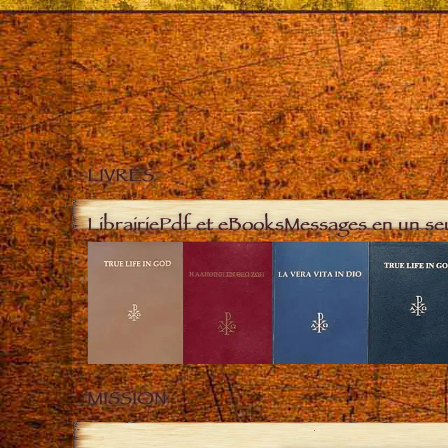
LIVRES
Librairie
Pdf et eBooks
Messages en un se
MISSION