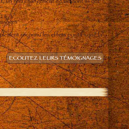
t, un réel changement de vie dont ils ont
essages
lement reconnu les effets positifs que la
ECOUTEZ LEURS TÉMOIGNAGES