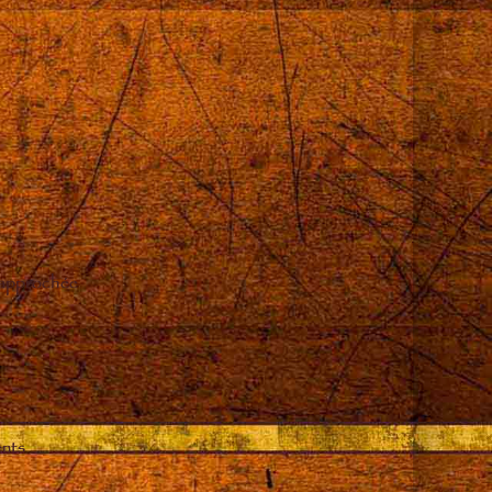
 approchée
ents