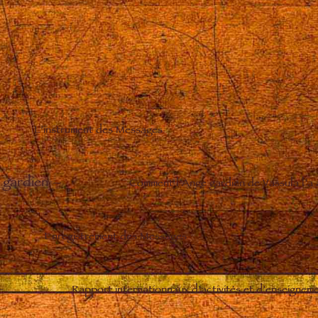
L’instrument des Messages
 gardien
–
Comment l’Ange gardien de Vassula l’a
Enregistrement des Messages
–
Rapport internationnaux d’activités et d’enseignem