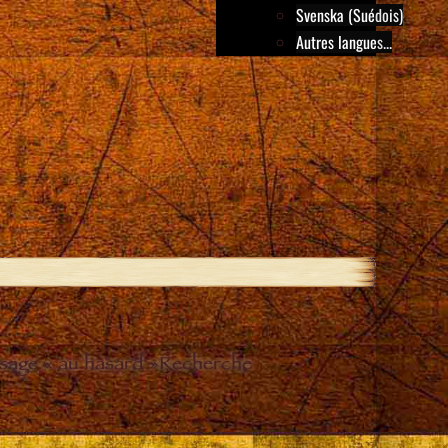
Svenska (Suédois)
Autres langues...
sage « au hasard »
Recherche