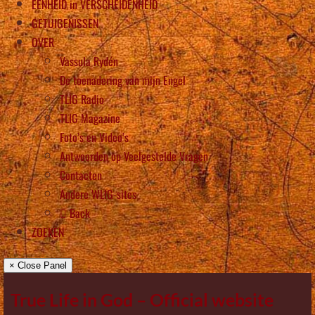
EENHEID in VERSCHEIDENHEID
GETUIGENISSEN
OVER
Vassula Rydén
De toenadering van mijn Engel
TLIG Radio
TLIG Magazine
Foto’s en Video’s
Antwoorden op Veelgestelde Vragen
Contacten
Andere WLIG-sites
Back
ZOEKEN
× Close Panel
True Life in God – Official website