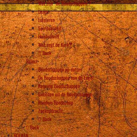
Wat zijn “de Boodschappen”?
Lezen
Luisteren
Spiritualiteit
Handschrift
Wat zegt de Kerk?
Back
Select
Boodschappen op datum
De Boodschappen van de Engel
Recente Boodschappen
Gebeden uit de Boodschappen
Random Boodschap
Zoekopdracht
Back
Back
BOEKEN