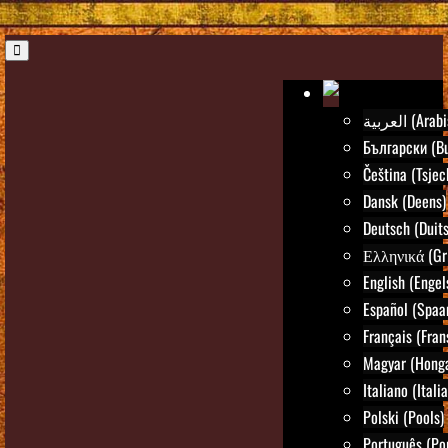
العربية (Ar
Български (Bu
Čeština (Tsjec
Dansk (Deens)
Deutsch (Duits
Ελληνικά (Gr
English (Engel
Español (Spaa
Français (Fran
Magyar (Honga
Italiano (Itali
Polski (Pools)
Português (Po