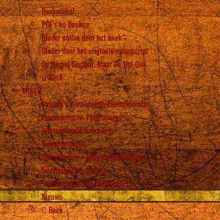
Boekwinkel
PDF’s en Boeken
Blader online door het boek
Blader door het originele manuscript
De Hemel Bestaat, Maar De Hel Ook
Back
MISSIE
Vassula’s Wereldwijde Bijeenkomsten
Oecumenische Pelgrimages
Internationale Retraites
Gebedsgroepen
Beth Myriam – Help de Behoeftigen
Interreligieuze Oproep
“Verspreid de Boodschappen”!
Nieuws
Back