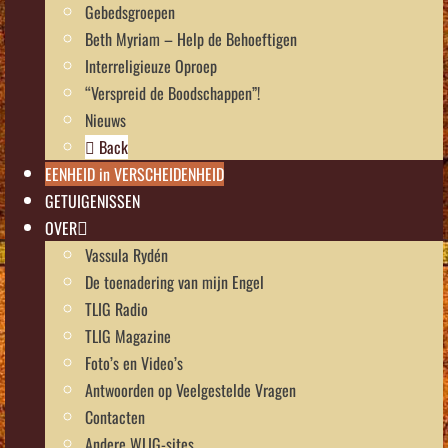
Gebedsgroepen
Beth Myriam – Help de Behoeftigen
Interreligieuze Oproep
“Verspreid de Boodschappen”!
Nieuws
Back
EENHEID in VERSCHEIDENHEID
GETUIGENISSEN
OVER
Vassula Rydén
De toenadering van mijn Engel
TLIG Radio
TLIG Magazine
Foto’s en Video’s
Antwoorden op Veelgestelde Vragen
Contacten
Andere WLIG-sites