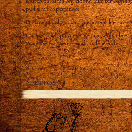
toutes cultures ont donné leur témoignage 
pu faire l'expérience.
Prêtres et religieux et responsables de 
L'appel n'est pas réservé aux seuls chrét
Vraie Vie en Dieu a eu dans le monde.
Close
À PROPOS