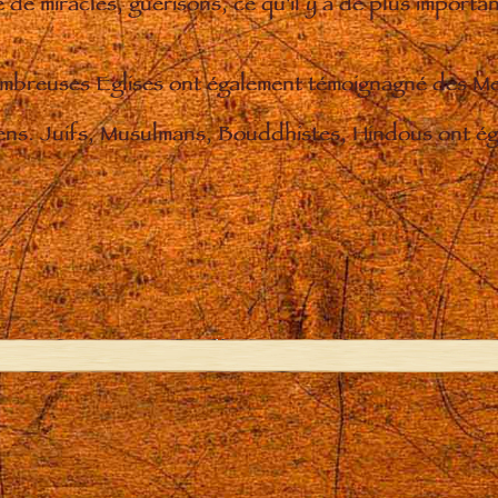
de miracles, guérisons, ce qu'il y a de plus importan
nombreuses Eglises ont également témoignagné des M
iens. Juifs, Musulmans, Bouddhistes, Hindous ont éga