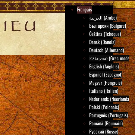
Français
العربية (Arabe)
Български (Bulgare)
Čeština (Tchèque)
Dansk (Danois)
Deutsch (Allemand)
Ελληνικά (Grec moderne
English (Anglais)
Español (Espagnol)
Magyar (Hongrois)
Italiano (Italien)
Nederlands (Néerlandais)
Polski (Polonais)
Português (Portugais)
Română (Roumain)
Русский (Russe)