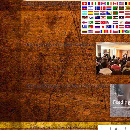
MEETINGS DE VASSULA
RETRAITES INTERNATIONALES
BETH MYRIAM – AIDER LES PAUVRES
« RÉPANDEZ LES MESSAGES » !