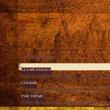
Menu
Les MESSAGES
LES MESSAGES
Que sont “les Messages”?
Lire
Écout
CHOISIR
Messages par date
Messages de l’Ange (
PAR THÈME
Unité dans la diversité
Notre-Dame
Euchari