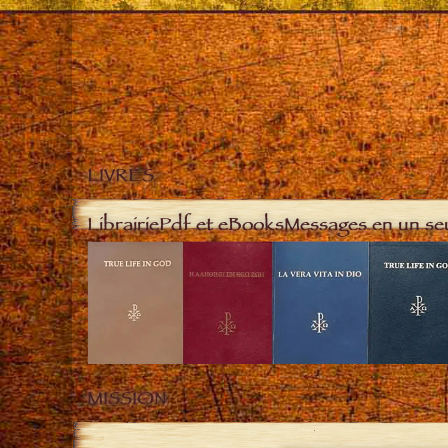
LIVRES
Librairie
Pdf et eBooks
Messages en un se
MISSION