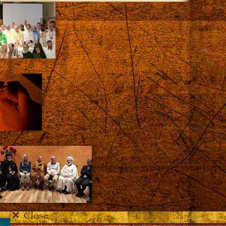
Close