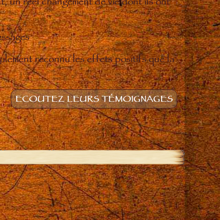
t, un réel changement de vie dont ils ont
essages
lement reconnu les effets positifs que la
ECOUTEZ LEURS TÉMOIGNAGES