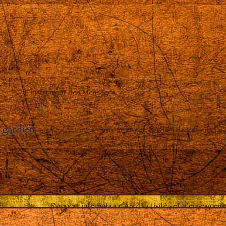
L’instrument des Messages
 gardien
–
Comment l’Ange gardien de Vassula l’a
Enregistrement des Messages
–
Rapport internationnaux d’activités et d’enseignem