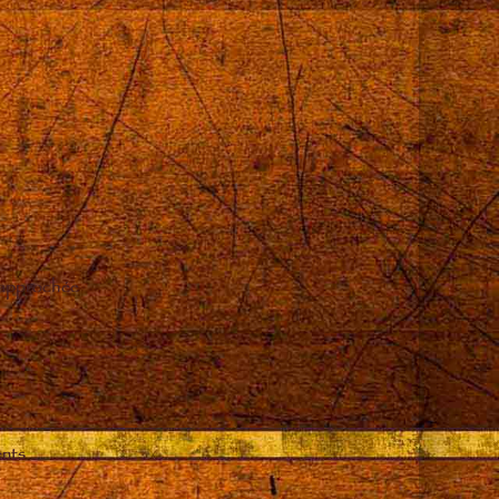
 approchée
ents