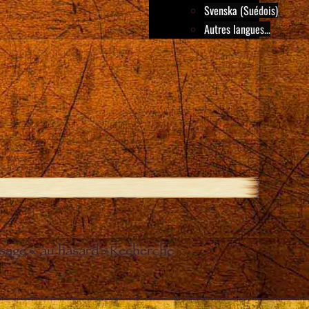
Svenska (Suédois)
Autres langues...
sage « au hasard »
Recherche