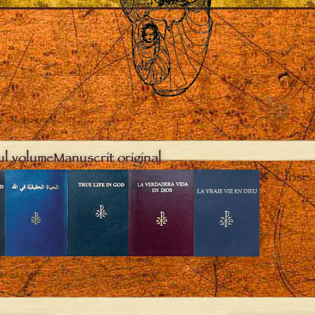
ul volume
Manuscrit original
Close