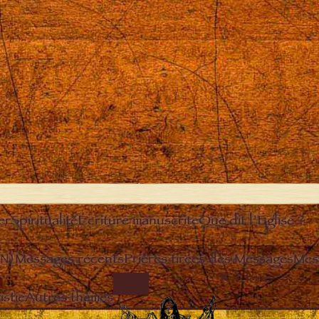
er
Spiritualité
Écriture manuscrite
Que dit l’Eglise ?
EN)
Messages récents
Prières tirées des Messages
Mes
Close
IMAGE
stie
Autres thèmes