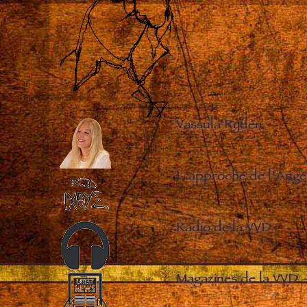
Vassula Rydén
–
L’approche de l’Ange
Radio de la VVD
–
Magazines de la VVD