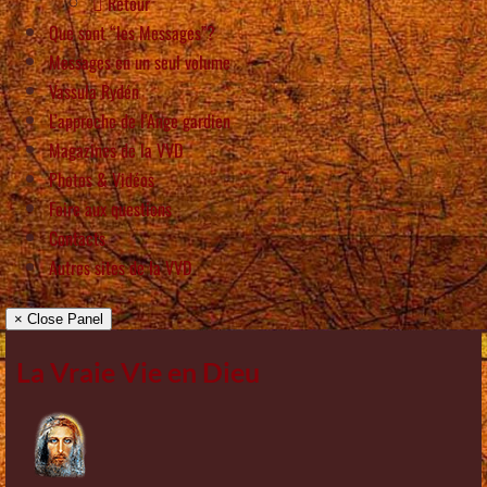
Retour
Que sont “les Messages”?
Messages en un seul volume
Vassula Rydén
L’approche de l’Ange gardien
Magazines de la VVD
Photos & Vidéos
Foire aux questions
Contacts
Autres sites de la VVD
× Close Panel
La Vraie Vie en Dieu