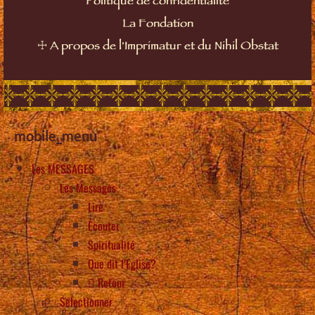
Politique de confidentialité
La Fondation
☩
A propos de l'Imprimatur et du Nihil Obstat
mobile_menu
Les MESSAGES
Les Messages
Lire
Écouter
Spiritualité
Que dit l’Eglise?
Retour
Selectionner