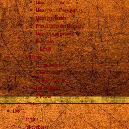
Messages par dates
Messages de l’Ange gardien
Messages récents
Prières tirées des Messages
Message « au hasard »
Recherche
Retour
By Theme
Onorer Notre Dame
Other Themes
Unity in diversity
End of Times
Retour
Retour
LIVRES
Librairie
Pdf et eBooks