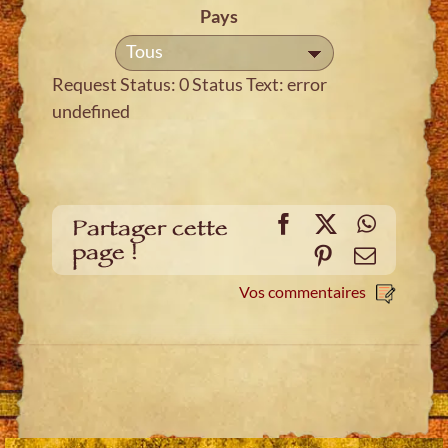
Pays
Tous
Request Status: 0 Status Text: error
undefined
Facebook
X
WhatsA
Partager cette
page !
Pinterest
E-
mail
Vos commentaires