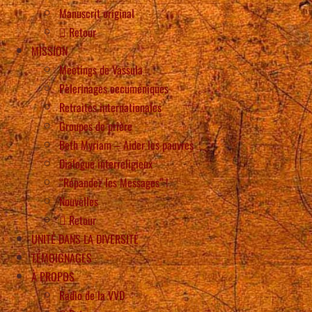
Manuscrit original
Retour
MISSION
Meetings de Vassula
Pèlerinages oecuméniques
Retraites internationales
Groupes de prière
Beth Myriam – Aider les pauvres
Dialogue interreligieux
“Répandez les Messages” !
Nouvelles
Retour
UNITÉ DANS LA DIVERSITÉ
TÉMOIGNAGES
À PROPOS
Radio de la VVD