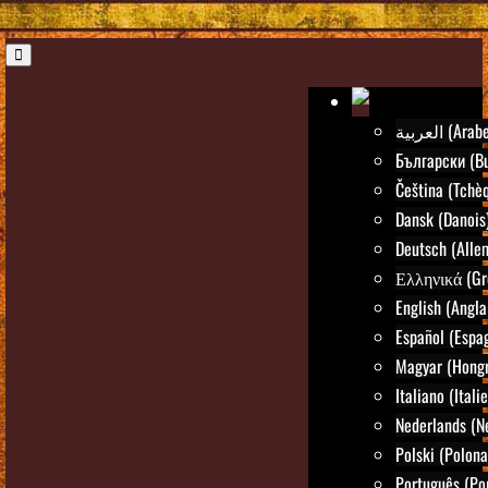
العربية (Arab
Български (Bu
Čeština (Tchè
Dansk (Danois
Deutsch (Alle
Ελληνικά (Gr
English (Angla
Español (Espa
Magyar (Hongr
Italiano (Itali
Nederlands (N
Polski (Polona
Português (Po