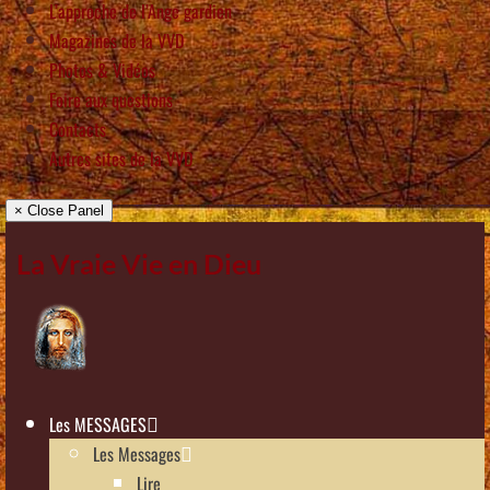
L’approche de l’Ange gardien
Magazines de la VVD
Photos & Vidéos
Foire aux questions
Contacts
Autres sites de la VVD
× Close Panel
La Vraie Vie en Dieu
Les MESSAGES
Les Messages
Lire