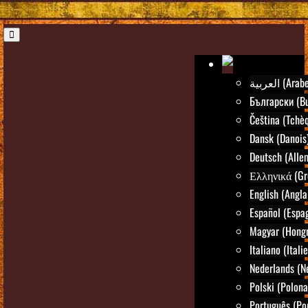
العربية (Arab
Български (Bu
Čeština (Tchè
Dansk (Danois
Deutsch (Alle
Ελληνικά (Gr
English (Angla
Español (Espa
Magyar (Hongr
Italiano (Itali
Nederlands (N
Polski (Polona
Português (Po