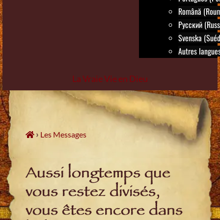
Română (Roum
Русский (Russ
Svenska (Suéd
Autres langues.
La Vraie Vie en Dieu
Skip
to
content
›
Les Messages
Aussi longtemps que
vous restez divisés,
vous êtes encore dans