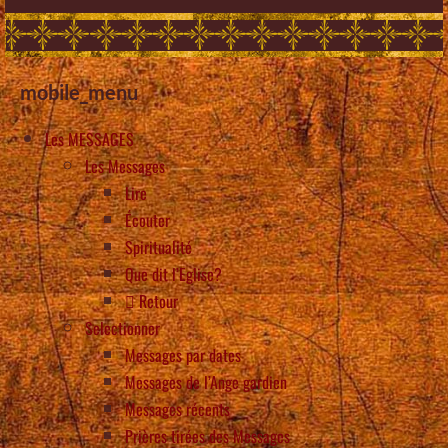
mobile_menu
Les MESSAGES
Les Messages
Lire
Écouter
Spiritualité
Que dit l’Eglise?
Retour
Selectionner
Messages par dates
Messages de l’Ange gardien
Messages récents
Prières tirées des Messages