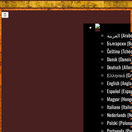
العربية (Arab
Български (Bu
Čeština (Tchè
Dansk (Danois
Deutsch (Alle
Ελληνικά (Gr
English (Angla
Español (Espa
Magyar (Hongr
Italiano (Itali
Nederlands (N
Polski (Polona
Português (Po