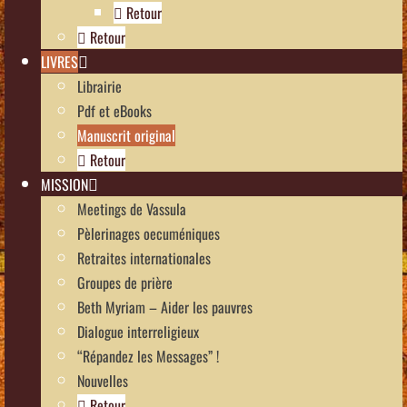
Retour
Retour
LIVRES
Librairie
Pdf et eBooks
Manuscrit original
Retour
MISSION
Meetings de Vassula
Pèlerinages oecuméniques
Retraites internationales
Groupes de prière
Beth Myriam – Aider les pauvres
Dialogue interreligieux
“Répandez les Messages” !
Nouvelles
Retour