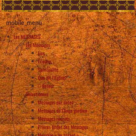
mobile_menu
Les MESSAGES
Les Messages
Lire
Écouter
Spiritualité
Que dit l’Eglise?
Retour
Selectionner
Messages par dates
Messages de l’Ange gardien
Messages récents
Prières tirées des Messages
Message « au hasard »