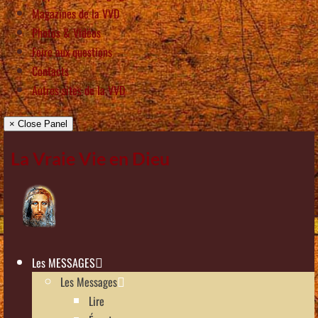
Magazines de la VVD
Photos & Vidéos
Foire aux questions
Contacts
Autres sites de la VVD
× Close Panel
La Vraie Vie en Dieu
Les MESSAGES
Les Messages
Lire