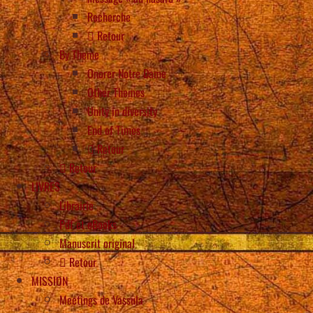
Recherche
Retour
By Theme
Onorer Notre Dame
Other Themes
Unity in diversity
End of Times
Retour
Retour
LIVRES
Librairie
Pdf et eBooks
Manuscrit original
Retour
MISSION
Meetings de Vassula