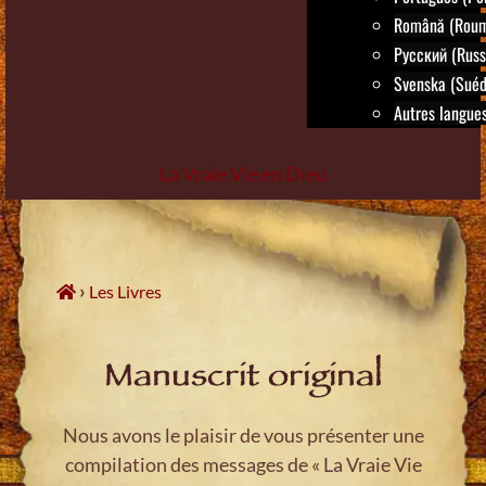
Română (Roum
Русский (Russ
Svenska (Suéd
Autres langues.
La Vraie Vie en Dieu
Skip
to
content
›
Les Livres
Manuscrit original
Nous avons le plaisir de vous présenter une
compilation des messages de « La Vraie Vie