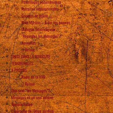
Pèlerinages oecuméniques
Retraites internationales
Groupes de prière
Beth Myriam – Aider les pauvres
Dialogue interreligieux
“Répandez les Messages” !
Nouvelles
Retour
UNITÉ DANS LA DIVERSITÉ
TÉMOIGNAGES
À PROPOS
Radio de la VVD
Retour
Que sont “les Messages”?
Messages en un seul volume
Vassula Rydén
L’approche de l’Ange gardien