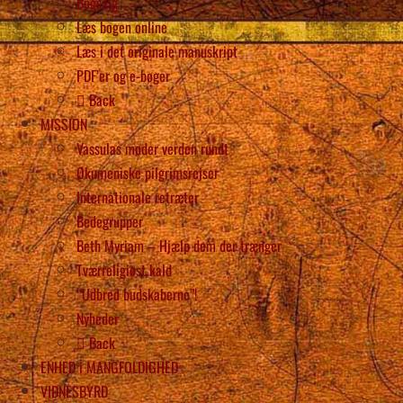
Bogsalg
Læs bogen online
Læs i det originale manuskript
PDF’er og e-bøger
Back
MISSION
Vassulas møder verden rundt
Økumeniske pilgrimsrejser
Internationale retræter
Bedegrupper
Beth Myriam – Hjælp dem der trænger
Tværreligiøst kald
“Udbred budskaberne”!
Nyheder
Back
ENHED i MANGFOLDIGHED
VIDNESBYRD