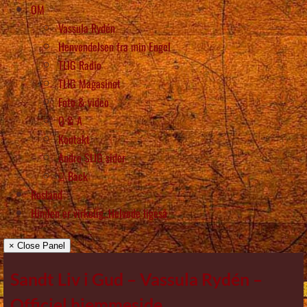
OM
Vassula Rydén
Henvendelsen fra min Engel
TLIG Radio
TLIG Magasinet
Foto & video
Q & A
Kontakt
Andre SLIG sider
Back
Rusland
Himlen er virkelig, Helvede ligeså
× Close Panel
Sandt Liv i Gud – Vassula Rydén –
Officiel hjemmeside