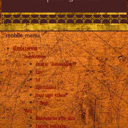
mobile_menu
BUDSKABERNE
Budskaberne
Hvad er “Budskaberne”?
Læs
Lyt
Spiritualitet
Hvad siger kirken?
Back
Vælg
Budskaberne efter dato
Englens budskaber