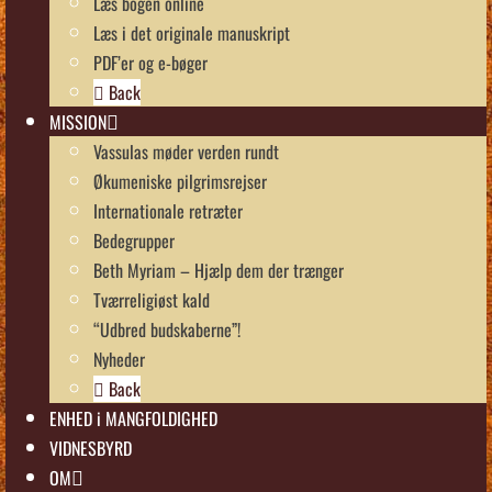
Læs bogen online
Læs i det originale manuskript
PDF’er og e-bøger
Back
MISSION
Vassulas møder verden rundt
Økumeniske pilgrimsrejser
Internationale retræter
Bedegrupper
Beth Myriam – Hjælp dem der trænger
Tværreligiøst kald
“Udbred budskaberne”!
Nyheder
Back
ENHED i MANGFOLDIGHED
VIDNESBYRD
OM