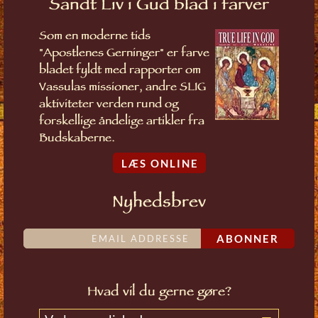
Sandt Liv i Gud blad i farver
Som en moderne tids
"Apostlenes Gerninger" er farve
bladet fyldt med rapporter om
Vassulas missioner, andre SLIG
aktiviteter verden rund og
forskellige åndelige artikler fra
Budskaberne.
LÆS ONLINE
Nyhedsbrev
ABONNER
Hvad vil du gerne gøre?