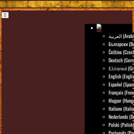
العربية (Ara
Български (Bu
Čeština (Czec
Deutsch (Ger
Ελληνικά (Gr
English (Engli
Español (Span
Français (Fren
Magyar (Hunga
Italiano (Itali
Nederlands (D
Polski (Polish)
Português (Po