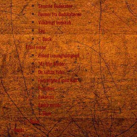
Seneste Budskaber
Bønner fra Budskaberne
Vilkårligt budskab
Søg
Back
Efter emne
Enhed i mangfoldighed
“Ær Min Moder
De sidste tider
Fortrolighed med Gud
Profetier
Eukaristi
Andre emner
Back
Back
Bøger