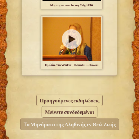
Μαρτυρία στο Jersey City, ΗΠΑ
Ομιλία στο Waikiki, Honolulu-Hawaii
Προηγούμενες εκδηλώσεις
Μείνετε συνδεδεμένοι
Tα Μηνύματα της Αληθινής εν Θεώ Ζωής