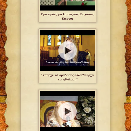
Προφητείες για Αυτούς τους Έσχατους
Καιρούς
“Υπάρχει ο Παράδεισος αλλά Υπάρχει
και η Κόλαση”