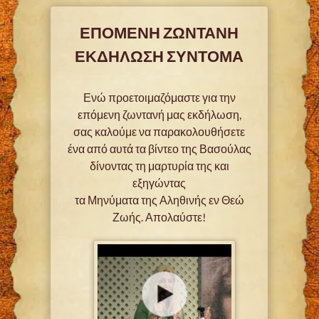
ΕΠΟΜΕΝΗ ΖΩΝΤΑΝΗ
ΕΚΔΗΛΩΣΗ ΣΥΝΤΟΜΑ
Ενώ προετοιμαζόμαστε για την
επόμενη ζωντανή μας εκδήλωση,
σας καλούμε να παρακολουθήσετε
ένα από αυτά τα βίντεο της Βασούλας
δίνοντας τη μαρτυρία της και
εξηγώντας
τα Μηνύματα της Αληθινής εν Θεώ
Ζωής. Απολαύστε!