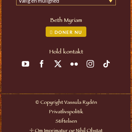
Vælg en mulighed
Beth Myriam
DONER NU
Hold kontakt
©
Copyright Vassula Rydén
Privatlivspolitik
Stiftelsen
☩
Om Imprimatur og Nihil Obstat