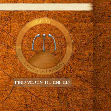
FIND VEJEN TIL ENHED