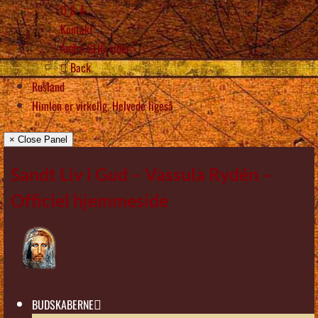
Q & A
Kontakt
Andre SLIG sider
Back
Rusland
Himlen er virkelig, Helvede ligeså
× Close Panel
Sandt Liv i Gud – Vassula Rydén –
Officiel hjemmeside
BUDSKABERNE