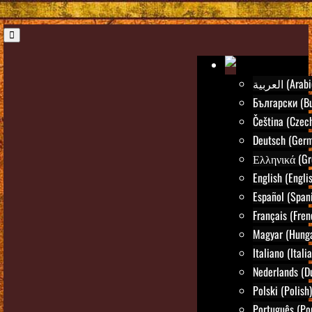
العربية (Ara
Български (Bu
Čeština (Czec
Deutsch (Ger
Ελληνικά (Gr
English (Engli
Español (Span
Français (Fren
Magyar (Hunga
Italiano (Itali
Nederlands (D
Polski (Polish)
Português (Po