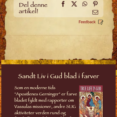
Facebook
X
WhatsApp
Pinteres
Del denne
artikel!
Email
Feedback
Sandt Liv i Gud blad i farver
Som en moderne tids
"Apostlenes Gerninger" er farve
bladet fyldt med rapporter om
Vassulas missioner, andre SLIG
aktiviteter verden rund og