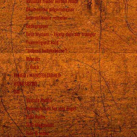
Vassulas møder verden rundt
Økumeniske pilgrimsrejser
Internationale retræter
Bedegrupper
Beth Myriam – Hjælp dem der trænger
Tværreligiøst kald
“Udbred budskaberne”!
Nyheder
Back
ENHED i MANGFOLDIGHED
VIDNESBYRD
OM
Vassula Rydén
Henvendelsen fra min Engel
TLIG Radio
TLIG Magasinet
Foto & video