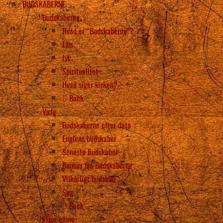
BUDSKABERNE
Budskaberne
Hvad er “Budskaberne”?
Læs
Lyt
Spiritualitet
Hvad siger kirken?
Back
Vælg
Budskaberne efter dato
Englens budskaber
Seneste Budskaber
Bønner fra Budskaberne
Vilkårligt budskab
Søg
Back
Efter emne