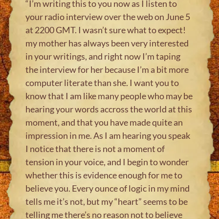
“I’m writing this to you now as I listen to
your radio interview over the web on June 5
at 2200 GMT. I wasn’t sure what to expect!
my mother has always been very interested
in your writings, and right now I’m taping
the interview for her because I’m a bit more
computer literate than she. I want you to
know that I am like many people who may be
hearing your words accross the world at this
moment, and that you have made quite an
impression in me. As I am hearing you speak
I notice that there is not a moment of
tension in your voice, and I begin to wonder
whether this is evidence enough for me to
believe you. Every ounce of logic in my mind
tells me it’s not, but my “heart” seems to be
telling me there’s no reason not to believe