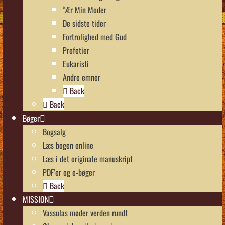
“Ær Min Moder
De sidste tider
Fortrolighed med Gud
Profetier
Eukaristi
Andre emner
Back
Back
Bøger
Bogsalg
Læs bogen online
Læs i det originale manuskript
PDF’er og e-bøger
Back
MISSION
Vassulas møder verden rundt