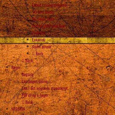
Enhed i mangfoldighed
“Ær Min Moder
De sidste tider
Fortrolighed med Gud
Profetier
Eukaristi
Andre emner
Back
Back
Bøger
Bogsalg
Læs bogen online
Læs i det originale manuskript
PDF’er og e-bøger
Back
MISSION