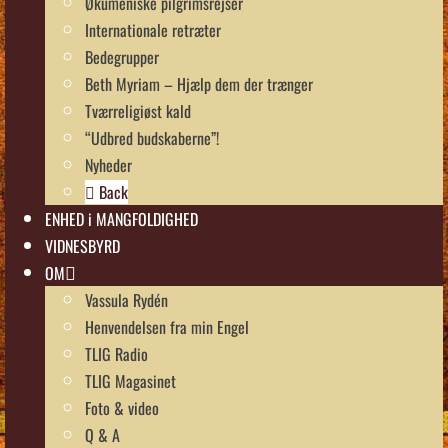
Økumeniske pilgrimsrejser
Internationale retræter
Bedegrupper
Beth Myriam – Hjælp dem der trænger
Tværreligiøst kald
“Udbred budskaberne”!
Nyheder
Back
ENHED i MANGFOLDIGHED
VIDNESBYRD
OM
Vassula Rydén
Henvendelsen fra min Engel
TLIG Radio
TLIG Magasinet
Foto & video
Q & A