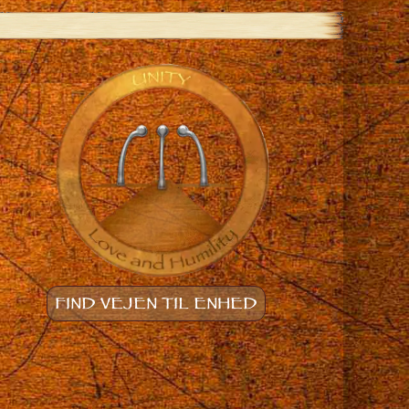
FIND VEJEN TIL ENHED