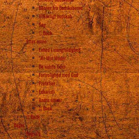
Bønner fra Budskaberne
Vilkårligt budskab
Søg
Back
Efter emne
Enhed i mangfoldighed
“Ær Min Moder
De sidste tider
Fortrolighed med Gud
Profetier
Eukaristi
Andre emner
Back
Back
Bøger
Bogsalg