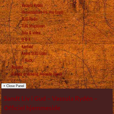
Vassula Rydén
Henvendelsen fra min Engel
TLIG Radio
TLIG Magasinet
Foto & video
Q & A
Kontakt
Andre SLIG sider
Back
Rusland
Himlen er virkelig, Helvede ligeså
× Close Panel
Sandt Liv i Gud – Vassula Rydén –
Officiel hjemmeside