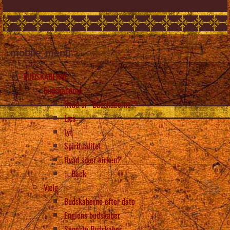
mobile_menu
BUDSKABERNE
Budskaberne
Hvad er “Budskaberne”?
Læs
Lyt
Spiritualitet
Hvad siger kirken?
Back
Vælg
Budskaberne efter dato
Englens budskaber
Seneste Budskaber