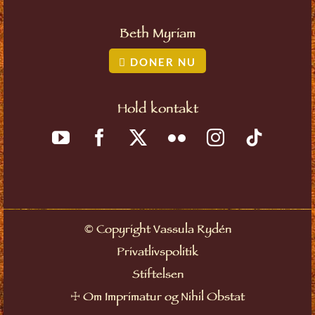
Beth Myriam
DONER NU
Hold kontakt
©
Copyright Vassula Rydén
Privatlivspolitik
Stiftelsen
☩
Om Imprimatur og Nihil Obstat