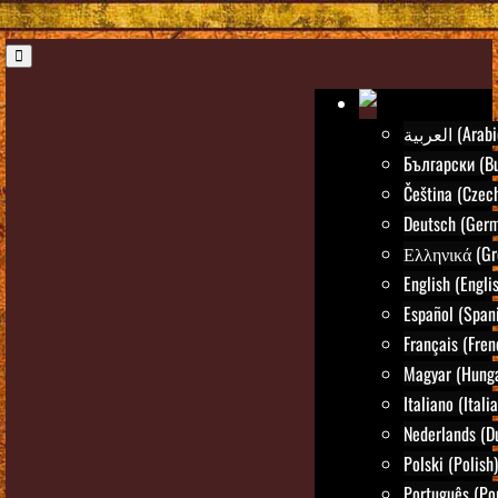
العربية (Ara
Български (Bu
Čeština (Czec
Deutsch (Ger
Ελληνικά (Gr
English (Engli
Español (Span
Français (Fren
Magyar (Hunga
Italiano (Itali
Nederlands (D
Polski (Polish)
Português (Po