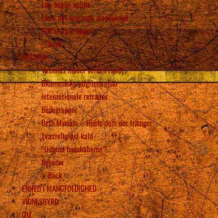
Læs bogen online
Læs i det originale manuskript
PDF’er og e-bøger
Back
MISSION
Vassulas møder verden rundt
Økumeniske pilgrimsrejser
Internationale retræter
Bedegrupper
Beth Myriam – Hjælp dem der trænger
Tværreligiøst kald
“Udbred budskaberne”!
Nyheder
Back
ENHED i MANGFOLDIGHED
VIDNESBYRD
OM