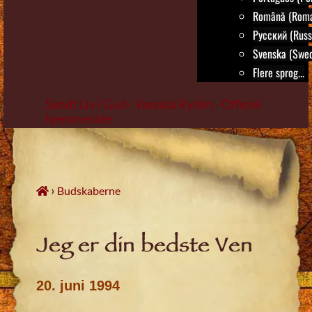
Română (Roma
Русский (Russ
Svenska (Swed
Flere sprog...
Sandt Liv i Gud - Vassula Rydén - Officiel
hjemmeside
Skip
to
content
›
Budskaberne
Jeg er din bedste Ven
20. juni 1994