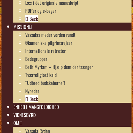
Læs i det originale manuskript
PDF’er og e-bøger
Back
MISSION
Vassulas møder verden rundt
Økumeniske pilgrimsrejser
Internationale retræter
Bedegrupper
Beth Myriam – Hjælp dem der trænger
Tværreligiøst kald
“Udbred budskaberne”!
Nyheder
Back
ENHED i MANGFOLDIGHED
VIDNESBYRD
OM
Vassula Rydén