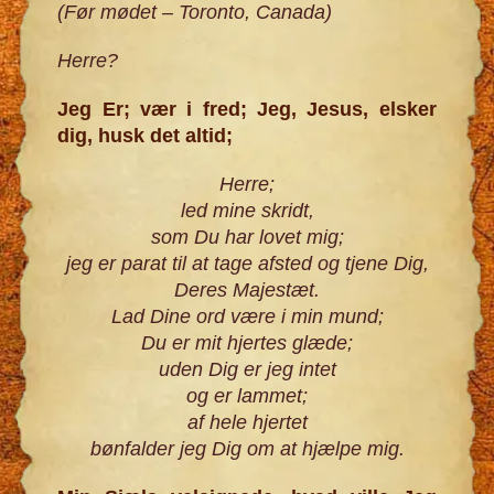
(Før mødet – Toronto, Canada)
Herre?
Jeg Er; vær i fred; Jeg, Jesus, elsker
dig, husk det altid;
Herre;
led mine skridt,
som Du har lovet mig;
jeg er parat til at tage afsted og tjene Dig,
Deres Majestæt.
Lad Dine ord være i min mund;
Du er mit hjertes glæde;
uden Dig er jeg intet
og er lammet;
af hele hjertet
bønfalder jeg Dig om at hjælpe mig.