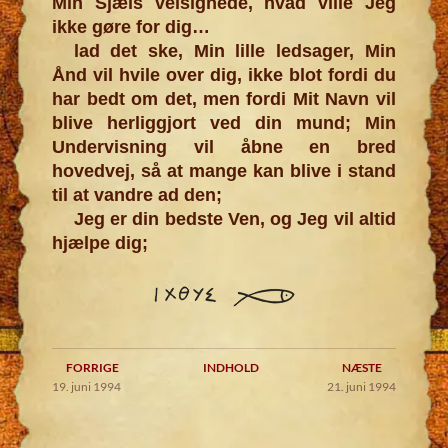
Min Sjæls velsignede, hvad ville Jeg
ikke gøre for dig️…
lad det ske, Min lille ledsager, Min
Ånd vil hvile over dig, ikke blot fordi du
har bedt om det, men fordi Mit Navn vil
blive herliggjort ved din mund; Min
Undervisning vil åbne en bred
hovedvej, så at mange kan blive i stand
til at vandre ad den;
Jeg er din bedste Ven, og Jeg vil altid
hjælpe dig;
FORRIGE
INDHOLD
NÆSTE
19. juni 1994
21. juni 1994