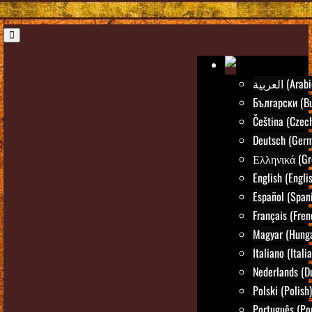
العربية (Ara
Български (Bu
Čeština (Czec
Deutsch (Ger
Ελληνικά (Gr
English (Engli
Español (Span
Français (Fren
Magyar (Hunga
Italiano (Itali
Nederlands (D
Polski (Polish)
Português (Po