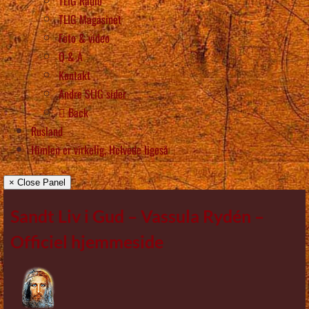
TLIG Radio
TLIG Magasinet
Foto & video
Q & A
Kontakt
Andre SLIG sider
Back
Rusland
Himlen er virkelig, Helvede ligeså
× Close Panel
Sandt Liv i Gud – Vassula Rydén –
Officiel hjemmeside