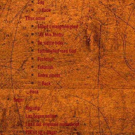
Søg
Back
Efter emne
Enhed i mangfoldighed
“Ær Min Moder
De sidste tider
Fortrolighed med Gud
Profetier
Eukaristi
Andre emner
Back
Back
Bøger
Bogsalg
Læs bogen online
Læs i det originale manuskript
PDF’er og e-bøger