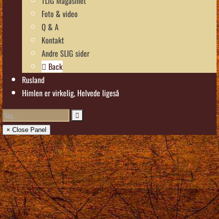
TLIG Magasinet
Foto & video
Q & A
Kontakt
Andre SLIG sider
Back
Rusland
Himlen er virkelig, Helvede ligeså
× Close Panel