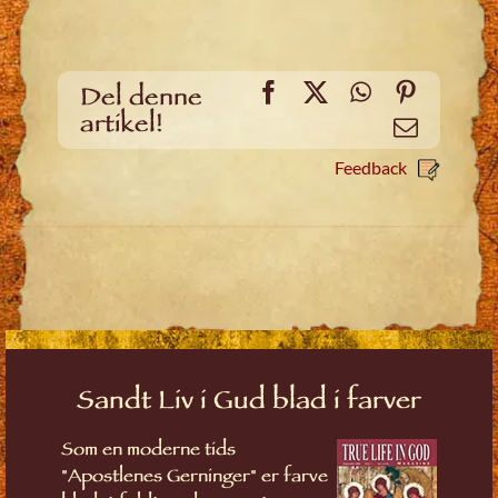
Facebook
X
WhatsApp
Pinteres
Del denne
artikel!
Email
Feedback
Sandt Liv i Gud blad i farver
Som en moderne tids
"Apostlenes Gerninger" er farve