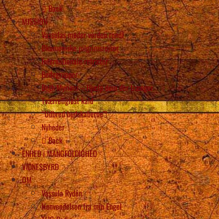
Back
MISSION
Vassulas møder verden rundt
Økumeniske pilgrimsrejser
Internationale retræter
Bedegrupper
Beth Myriam – Hjælp dem der trænger
Tværreligiøst kald
“Udbred budskaberne”!
Nyheder
Back
ENHED i MANGFOLDIGHED
VIDNESBYRD
OM
Vassula Rydén
Henvendelsen fra min Engel