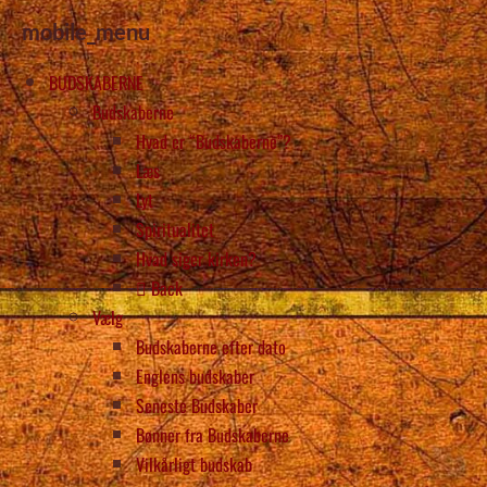
mobile_menu
BUDSKABERNE
Budskaberne
Hvad er “Budskaberne”?
Læs
Lyt
Spiritualitet
Hvad siger kirken?
Back
Vælg
Budskaberne efter dato
Englens budskaber
Seneste Budskaber
Bønner fra Budskaberne
Vilkårligt budskab