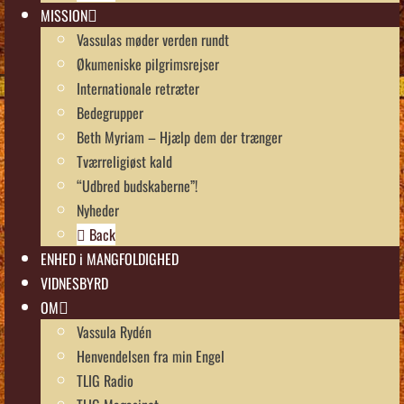
MISSION
Vassulas møder verden rundt
Økumeniske pilgrimsrejser
Internationale retræter
Bedegrupper
Beth Myriam – Hjælp dem der trænger
Tværreligiøst kald
“Udbred budskaberne”!
Nyheder
Back
ENHED i MANGFOLDIGHED
VIDNESBYRD
OM
Vassula Rydén
Henvendelsen fra min Engel
TLIG Radio