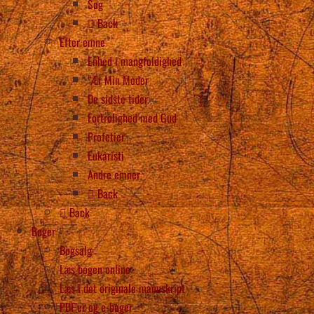
Søg
Back
Efter emne
Enhed i mangfoldighed
“Ær Min Moder
De sidste tider
Fortrolighed med Gud
Profetier
Eukaristi
Andre emner
Back
Back
Bøger
Bogsalg
Læs bogen online
Læs i det originale manuskript
PDF’er og e-bøger