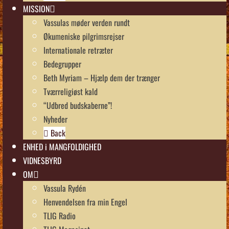
MISSION
Vassulas møder verden rundt
Økumeniske pilgrimsrejser
Internationale retræter
Bedegrupper
Beth Myriam – Hjælp dem der trænger
Tværreligiøst kald
“Udbred budskaberne”!
Nyheder
Back
ENHED i MANGFOLDIGHED
VIDNESBYRD
OM
Vassula Rydén
Henvendelsen fra min Engel
TLIG Radio