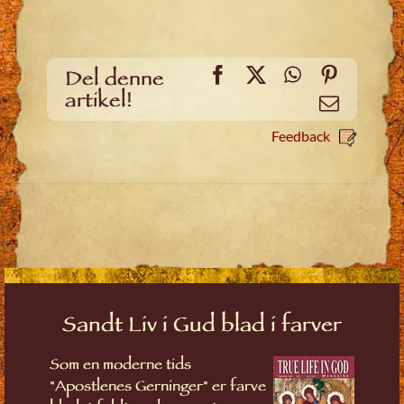
Facebook
X
WhatsApp
Pinteres
Del denne
artikel!
Email
Feedback
Sandt Liv i Gud blad i farver
Som en moderne tids
"Apostlenes Gerninger" er farve