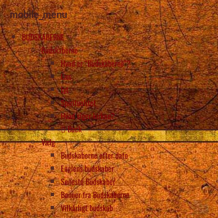
mobile_menu
BUDSKABERNE
Budskaberne
Hvad er “Budskaberne”?
Læs
Lyt
Spiritualitet
Hvad siger kirken?
Back
Vælg
Budskaberne efter dato
Englens budskaber
Seneste Budskaber
Bønner fra Budskaberne
Vilkårligt budskab