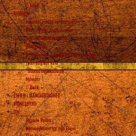
Back
MISSION
Vassulas møder verden rundt
Økumeniske pilgrimsrejser
Internationale retræter
Bedegrupper
Beth Myriam – Hjælp dem der trænger
Tværreligiøst kald
“Udbred budskaberne”!
Nyheder
Back
ENHED i MANGFOLDIGHED
VIDNESBYRD
OM
Vassula Rydén
Henvendelsen fra min Engel