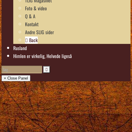
TLIG Magasinet
Foto & video
Q & A
Kontakt
Andre SLIG sider
Back
Rusland
Himlen er virkelig, Helvede ligeså
× Close Panel