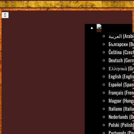
العربية (Ara
Български (Bu
Čeština (Czec
Deutsch (Ger
Ελληνικά (Gr
English (Engli
Español (Span
Français (Fren
Magyar (Hunga
Italiano (Itali
Nederlands (D
Polski (Polish)
Português (Po