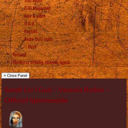
TLIG Radio
TLIG Magasinet
Foto & video
Q & A
Kontakt
Andre SLIG sider
Back
Rusland
Himlen er virkelig, Helvede ligeså
× Close Panel
Sandt Liv i Gud – Vassula Rydén –
Officiel hjemmeside