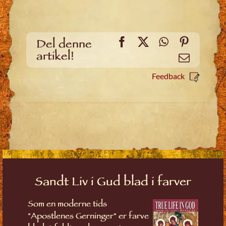
Facebook
X
WhatsApp
Pinteres
Del denne
artikel!
Email
Feedback
Sandt Liv i Gud blad i farver
Som en moderne tids
"Apostlenes Gerninger" er farve