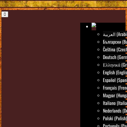
العربية (Ara
Български (Bu
Čeština (Czec
Deutsch (Ger
Ελληνικά (Gr
English (Engli
Español (Span
Français (Fren
Magyar (Hunga
Italiano (Itali
Nederlands (D
Polski (Polish)
Português (Po