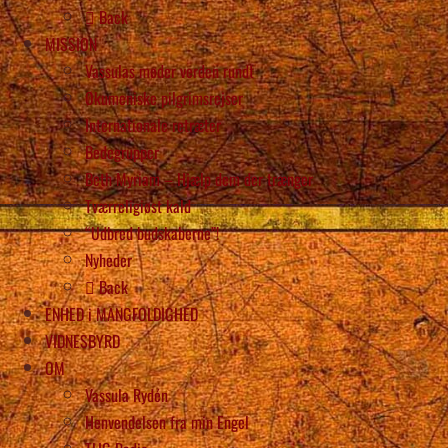
Back
MISSION
Vassulas møder verden rundt
Økumeniske pilgrimsrejser
Internationale retræter
Bedegrupper
Beth Myriam – Hjælp dem der trænger
Tværreligiøst kald
“Udbred budskaberne”!
Nyheder
Back
ENHED i MANGFOLDIGHED
VIDNESBYRD
OM
Vassula Rydén
Henvendelsen fra min Engel