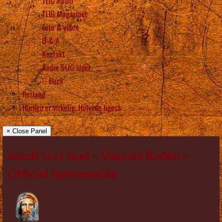
TLIG Radio
TLIG Magasinet
Foto & video
Q & A
Kontakt
Andre SLIG sider
Back
Rusland
Himlen er virkelig, Helvede ligeså
× Close Panel
Sandt Liv i Gud – Vassula Rydén –
Officiel hjemmeside