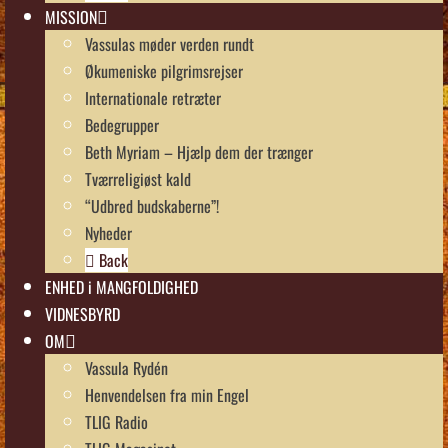
MISSION
Vassulas møder verden rundt
Økumeniske pilgrimsrejser
Internationale retræter
Bedegrupper
Beth Myriam – Hjælp dem der trænger
Tværreligiøst kald
“Udbred budskaberne”!
Nyheder
Back
ENHED i MANGFOLDIGHED
VIDNESBYRD
OM
Vassula Rydén
Henvendelsen fra min Engel
TLIG Radio