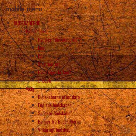
mobile_menu
BUDSKABERNE
Budskaberne
Hvad er “Budskaberne”?
Læs
Lyt
Spiritualitet
Hvad siger kirken?
Back
Vælg
Budskaberne efter dato
Englens budskaber
Seneste Budskaber
Bønner fra Budskaberne
Vilkårligt budskab