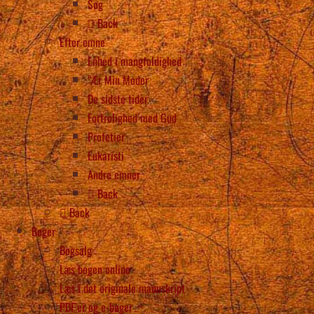
Søg
Back
Efter emne
Enhed i mangfoldighed
“Ær Min Moder
De sidste tider
Fortrolighed med Gud
Profetier
Eukaristi
Andre emner
Back
Back
Bøger
Bogsalg
Læs bogen online
Læs i det originale manuskript
PDF’er og e-bøger