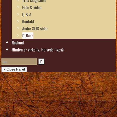
TLIG Magasinet
Foto & video
Q & A
Kontakt
Andre SLIG sider
Back
Rusland
Himlen er virkelig, Helvede ligeså
× Close Panel