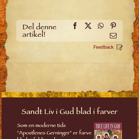
Facebook
X
WhatsApp
Pinteres
Del denne
artikel!
Email
Feedback
Sandt Liv i Gud blad i farver
Som en moderne tids
"Apostlenes Gerninger" er farve