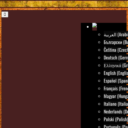
العربية (Ara
Български (Bu
Čeština (Czec
Deutsch (Ger
Ελληνικά (Gr
English (Engli
Español (Span
Français (Fren
Magyar (Hunga
Italiano (Itali
Nederlands (D
Polski (Polish)
Português (Po