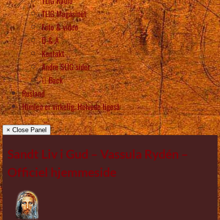
TLIG Radio
TLIG Magasinet
Foto & video
Q & A
Kontakt
Andre SLIG sider
Back
Rusland
Himlen er virkelig, Helvede ligeså
× Close Panel
Sandt Liv i Gud – Vassula Rydén –
Officiel hjemmeside