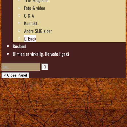
TLIG Magasinet
Foto & video
Q & A
Kontakt
Andre SLIG sider
Back
Rusland
Himlen er virkelig, Helvede ligeså
× Close Panel