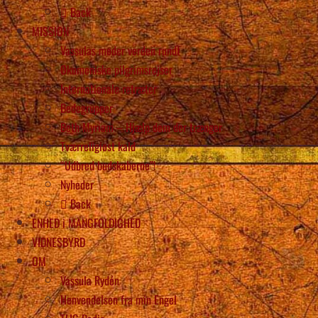
Back
MISSION
Vassulas møder verden rundt
Økumeniske pilgrimsrejser
Internationale retræter
Bedegrupper
Beth Myriam – Hjælp dem der trænger
Tværreligiøst kald
“Udbred budskaberne”!
Nyheder
Back
ENHED i MANGFOLDIGHED
VIDNESBYRD
OM
Vassula Rydén
Henvendelsen fra min Engel