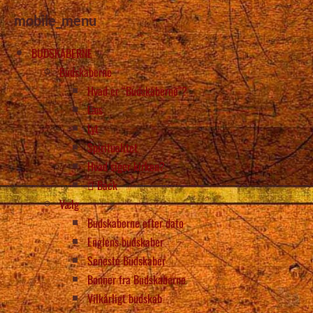
mobile_menu
BUDSKABERNE
Budskaberne
Hvad er “Budskaberne”?
Læs
Lyt
Spiritualitet
Hvad siger kirken?
Back
Vælg
Budskaberne efter dato
Englens budskaber
Seneste Budskaber
Bønner fra Budskaberne
Vilkårligt budskab