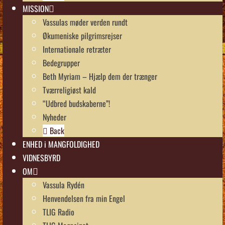
MISSION
Vassulas møder verden rundt
Økumeniske pilgrimsrejser
Internationale retræter
Bedegrupper
Beth Myriam – Hjælp dem der trænger
Tværreligiøst kald
“Udbred budskaberne”!
Nyheder
Back
ENHED i MANGFOLDIGHED
VIDNESBYRD
OM
Vassula Rydén
Henvendelsen fra min Engel
TLIG Radio