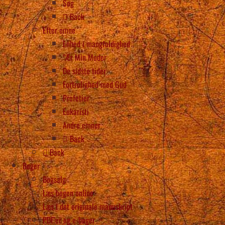
Søg
Back
Efter emne
Enhed i mangfoldighed
“Ær Min Moder
De sidste tider
Fortrolighed med Gud
Profetier
Eukaristi
Andre emner
Back
Back
Bøger
Bogsalg
Læs bogen online
Læs i det originale manuskript
PDF’er og e-bøger