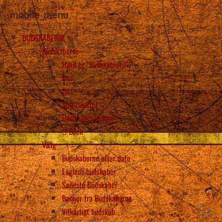
mobile_menu
BUDSKABERNE
Budskaberne
Hvad er “Budskaberne”?
Læs
Lyt
Spiritualitet
Hvad siger kirken?
Back
Vælg
Budskaberne efter dato
Englens budskaber
Seneste Budskaber
Bønner fra Budskaberne
Vilkårligt budskab