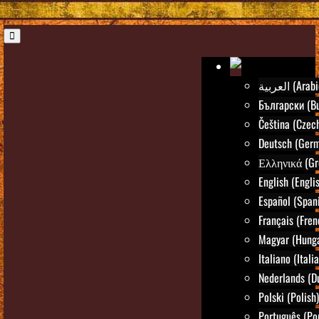
العربية (Ara
Български (Bu
Čeština (Czec
Deutsch (Ger
Ελληνικά (Gr
English (Engli
Español (Span
Français (Fren
Magyar (Hunga
Italiano (Itali
Nederlands (D
Polski (Polish)
Português (Po