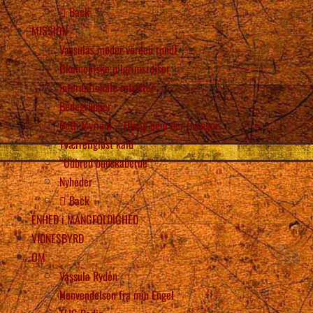
Back
MISSION
Vassulas møder verden rundt
Økumeniske pilgrimsrejser
Internationale retræter
Bedegrupper
Beth Myriam – Hjælp dem der trænger
Tværreligiøst kald
“Udbred budskaberne”!
Nyheder
Back
ENHED i MANGFOLDIGHED
VIDNESBYRD
OM
Vassula Rydén
Henvendelsen fra min Engel