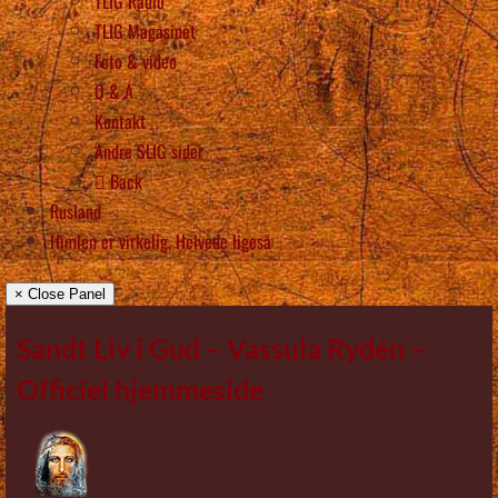
TLIG Radio
TLIG Magasinet
Foto & video
Q & A
Kontakt
Andre SLIG sider
Back
Rusland
Himlen er virkelig, Helvede ligeså
× Close Panel
Sandt Liv i Gud – Vassula Rydén –
Officiel hjemmeside