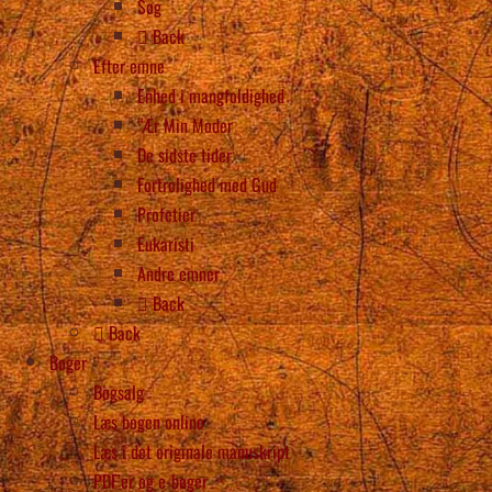
Søg
Back
Efter emne
Enhed i mangfoldighed
“Ær Min Moder
De sidste tider
Fortrolighed med Gud
Profetier
Eukaristi
Andre emner
Back
Back
Bøger
Bogsalg
Læs bogen online
Læs i det originale manuskript
PDF’er og e-bøger