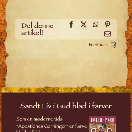
Facebook
X
WhatsApp
Pinteres
Del denne
artikel!
Email
Feedback
Sandt Liv i Gud blad i farver
Som en moderne tids
"Apostlenes Gerninger" er farve