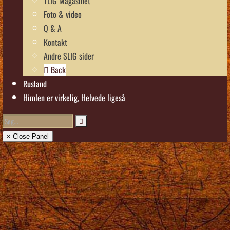
TLIG Magasinet
Foto & video
Q & A
Kontakt
Andre SLIG sider
Back
Rusland
Himlen er virkelig, Helvede ligeså
× Close Panel