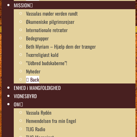
MISSION
Vassulas møder verden rundt
Økumeniske pilgrimsrejser
Internationale retræter
Bedegrupper
Beth Myriam – Hjælp dem der trænger
Tværreligiøst kald
“Udbred budskaberne”!
Nyheder
Back
ENHED i MANGFOLDIGHED
VIDNESBYRD
OM
Vassula Rydén
Henvendelsen fra min Engel
TLIG Radio