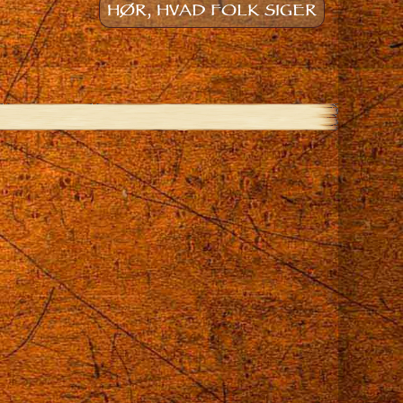
HØR, HVAD FOLK SIGER