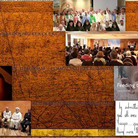
ZYNARODOWE REKOLEKCJE
BETH MYRIAM – POMÓŻ POTRZEBUJĄCYM
„ROZPOWSZECHNIAJCIE ORĘDZIA!”