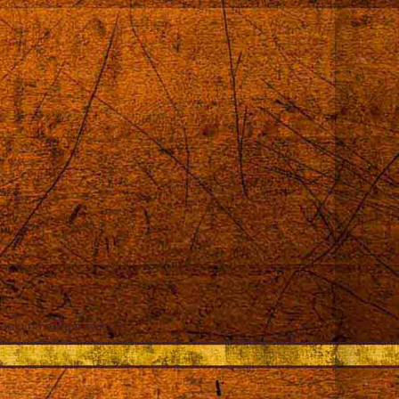
róż
auki na całym świecie