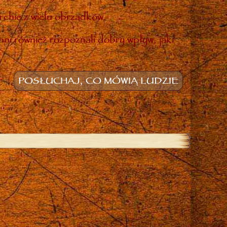
rchię z wielu obrządków.
inni również rozpoznali dobry wpływ, jaki
POSŁUCHAJ, CO MÓWIĄ LUDZIE