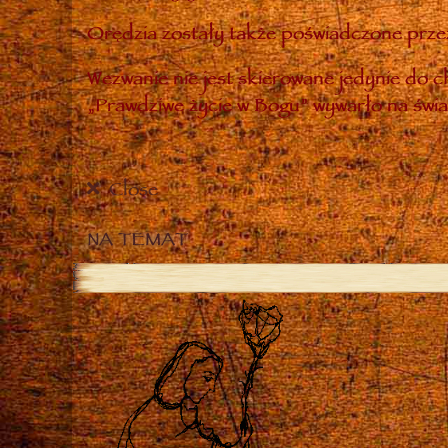
Orędzia zostały także poświadczone przez
Wezwanie nie jest skierowane jedynie do ch
„Prawdziwe życie w Bogu” wywarło na świa
Close
NA TEMAT