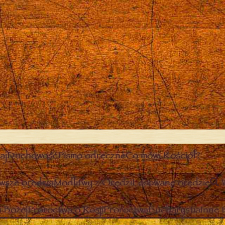
aj
Duchowość
Pismo odręczne
Co mówi Kościół?
wsze orędzia
Modlitwy z Orędzi
Losowane orędzie
 Bożej
Proroctwa o Rosji
Proroctwa
Eucharystia
Inne 