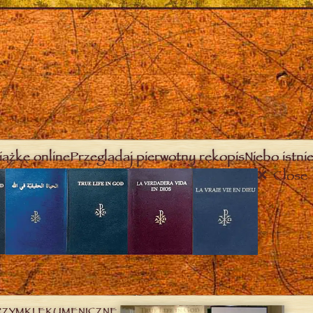
iążkę online
Przeglądaj pierwotny rękopis
Niebo istnie
Close
RZYMKI EKUMENICZNE