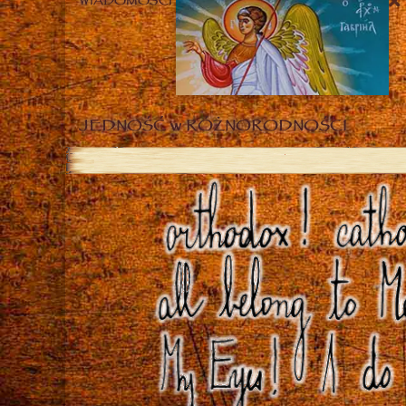
WIADOMOŚCI
JEDNOŚĆ w RÓŻNORODNOŚCI