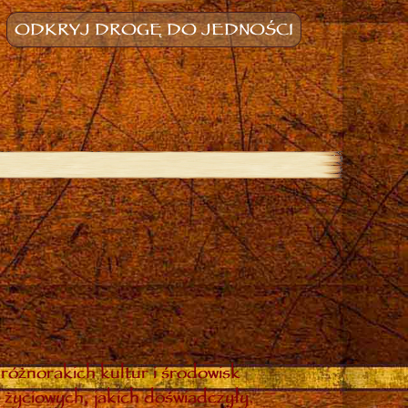
ODKRYJ DROGĘ DO JEDNOŚCI
różnorakich kultur i środowisk
 życiowych, jakich doświadczyły.