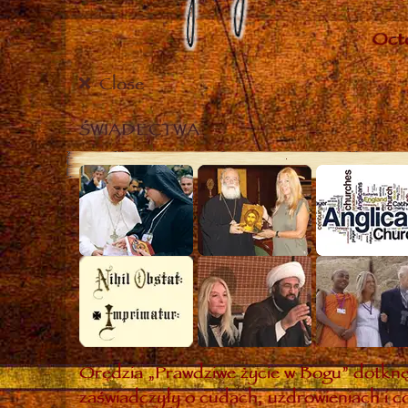
Close
ŚWIADECTWA
Orędzia „Prawdziwe życie w Bogu” dotknęł
zaświadczyły o cudach, uzdrowieniach i co