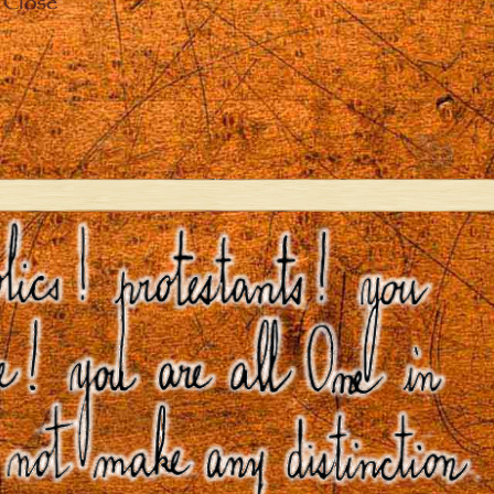
Close