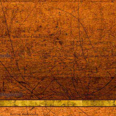
Narzędzie Orędzi
nioła
–
O tym, jak do Vassuli zbliżył się jej Anioł St
Nadaje Orędzia
Magazine)
–
Działania, sprawozdania i duchowe n
Różne materiały