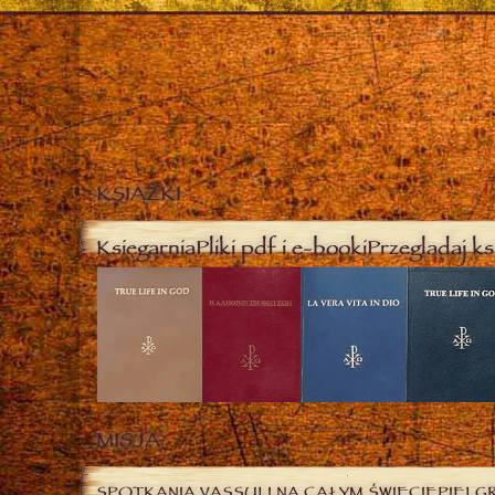
KSIĄŻKI
Księgarnia
Pliki pdf i e-booki
Przeglądaj ks
MISJA
SPOTKANIA VASSULI NA CAŁYM ŚWIECIE
PIELG