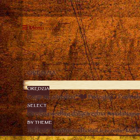
Menu
ORĘDZIA
ORĘDZIA
Czym są „Orędzia”?
Poczytaj
Posłuch
SELECT
Orędzia według daty
Orędzia Anioła
Najno
BY THEME
Jedność w różnorodności
Uczczenie Matki