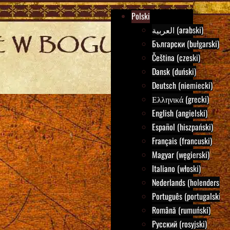
Polski
العربية (arabski)
Български (bułgarski)
Čeština (czeski)
Dansk (duński)
Deutsch (niemiecki)
Ελληνικά (grecki)
English (angielski)
Español (hiszpański)
Français (francuski)
Magyar (węgierski)
Italiano (włoski)
Nederlands (holenderski)
Português (portugalski)
Română (rumuński)
Русский (rosyjski)