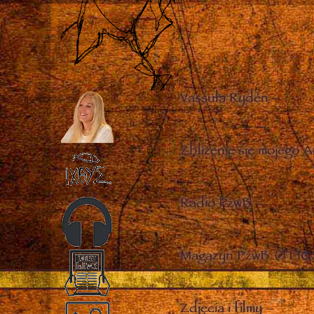
Vassula Rydén
–
Zbliżenie się mojego A
Radio PżwB
–
Magazyn PżwB (TLIG 
Zdjęcia i filmy
–