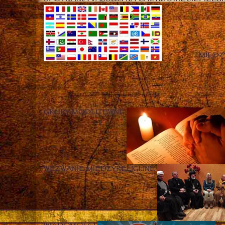
MIĘD
GRUPY MODLITEWNE
WEZWANIE MIĘDZYRELIGIJNE