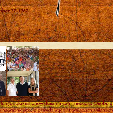
y głęboko milionów dusz na całym świecie. Osoby z 
 najważniejsze, o prawdziwych i trwających zmianach