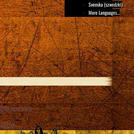
Svenska (szwedzki)
More Languages...
Wyszukiwanie
Close
tematy