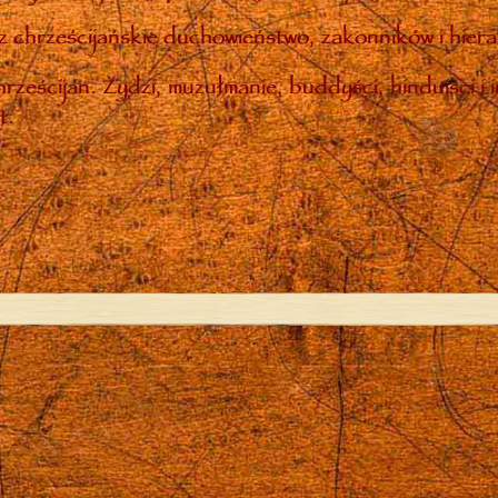
 chrześcijańskie duchowieństwo, zakonników i hiera
rześcijan. Żydzi, muzułmanie, buddyści, hinduiści i 
t.