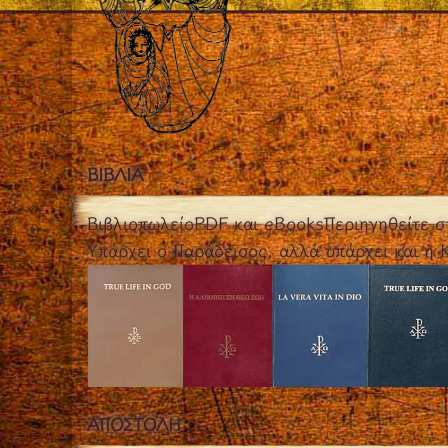
ΒΙΒΛΙΑ
Βιβλιοπωλείο
PDF και eBooks
Περιηγηθείτε σ
Υπάρχει ο Παράδεισος, αλλά υπάρχει και η
ΑΠΟΣΤΟΛH