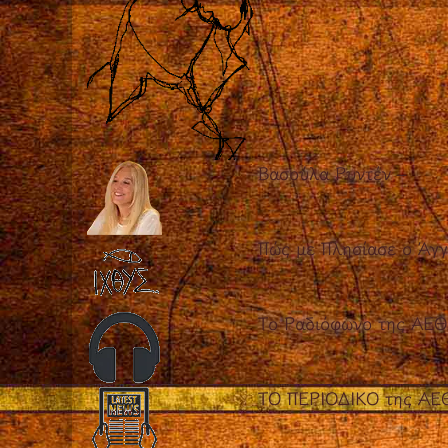
Βασούλα Ρυντέν
–
Πώς με Πλησίασε ο Άγ
Το Ραδιόφωνο της ΑΕ
ΤΟ ΠΕΡΙΟΔΙΚΟ της ΑΕ