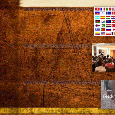
ΔΙΕΘΝΕΊΣ ΣΥΝΑΝΤΉΣΕΙΣ ΤΗΣ ΒΑΣΟΎΛΑΣ
ΔΙΕΘΝΕΊΣ ΠΝΕΥΜΑΤΙΚΈΣ ΣΥΝΑΝΤΉΣΕΙΣ
BETH MYRIAM – ΒΟΗΘΉΣΤΕ ΤΟΥΣ ΆΠΟΡΟΥΣ