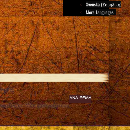
Svenska (Σουηδικη)
More Languages...
λησία;
ΑΝΆ ΘΈΜΑ
ατα
Τυχαίο Μήνυμα
Αναζήτηση