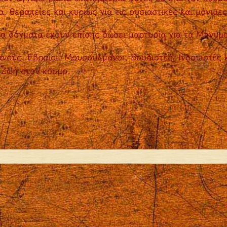
 θεραπείες και κυρίως για τις ουσιαστικές και μόνιμε
ορα δόγματα έχουν επίσης δώσει μαρτυρία για τα Μηνύμ
ανούς. Εβραίοι, Μουσουλμάνοι, Βουδιστές, Ινδουιστές 
 Ζωή στον κόσμο.