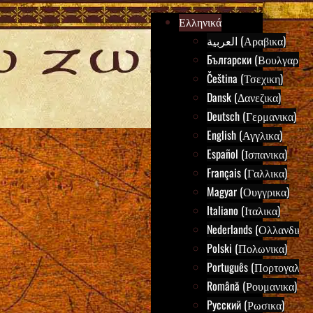
Ελληνικά
العربية (Αραβικα)
Български (Βουλγαρικα
Čeština (Τσεχικη)
Dansk (Δανεζικα)
Deutsch (Γερμανικα)
English (Αγγλικα)
Español (Ισπανικα)
Français (Γαλλικα)
Magyar (Ουγγρικα)
Italiano (Ιταλικα)
Nederlands (Ολλανδικα)
Polski (Πολωνικα)
Português (Πορτογαλικα
Română (Ρουμανικα)
Русский (Ρωσικα)