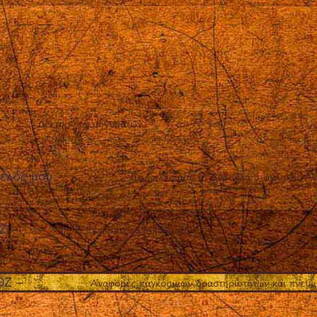
Δέκτης των μηνυμάτων
γελός μου
–
Πώς πλησίασε τη Βασούλα ο φύλακας Aγ
ΘΖ
–
Εκπέμπει τα Μηνύματα
ΘΖ
–
Αναφορές παγκόσμιων δραστηριοτήτων και πνευμα