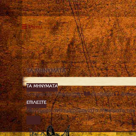
Menu
ΤΑ ΜΗΝΥΜΑΤΑ
ΤΑ ΜΗΝΥΜΑΤΑ
Τι είναι τα “Μηνύματα”;
Διαβάστε
Ακούσ
ΕΠΙΛΈΞΤΕ
Μηνύματα ανά ημερομηνία
Τα Μηνύματα του
Close
IMAGE