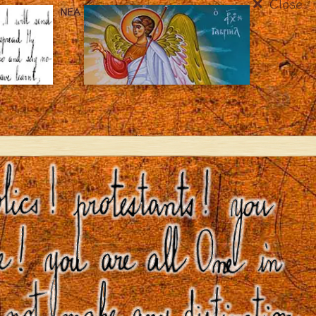
Close
ΝΈΑ