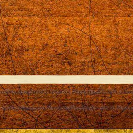
τε
Πνευματικότητα
Ο Γραφικός Χαρακτήρας
Τι λέει η Εκκ
 Αγγέλου
Πρόσφατα Μηνύματα
Προσευχές από τα Μηνύμ