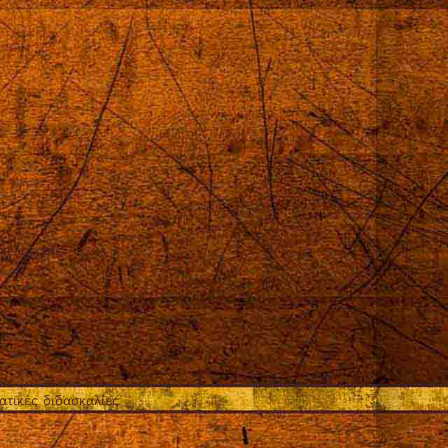
γελος της.
τικές διδασκαλίες