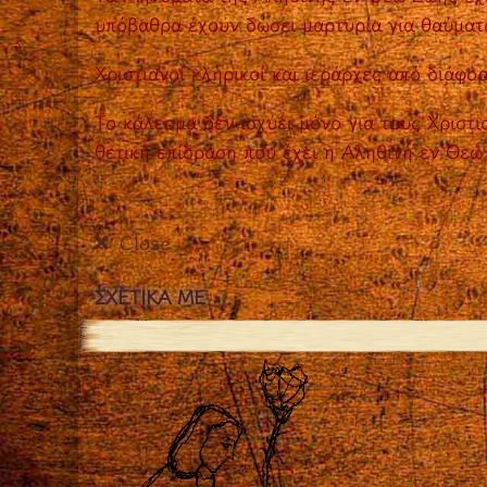
υπόβαθρα έχουν δώσει μαρτυρία για θαύματα,
Χριστιανοί κληρικοί και ιεράρχες από διάφ
Το κάλεσμα δεν ισχύει μόνο για τους Χριστι
θετική επίδραση που έχει η Αληθινή εν Θεώ
Close
ΣΧΕΤΙΚΑ ΜΕ