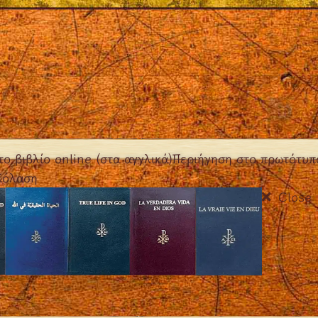
το βιβλίο online (στα αγγλικά)
Περιήγηση στο πρωτότυπ
 Κόλαση
Close