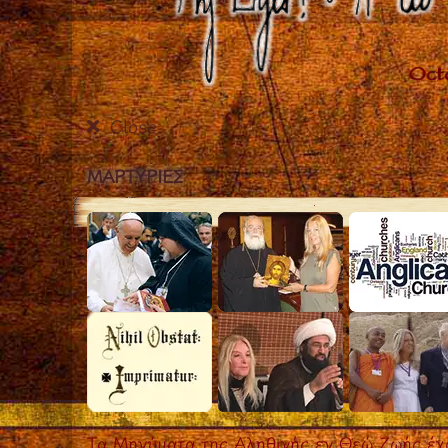
Close
ΜΑΡΤΥΡIΕΣ
Τα Μηνύματα της Αληθινής εν Θεώ Ζωής έχο