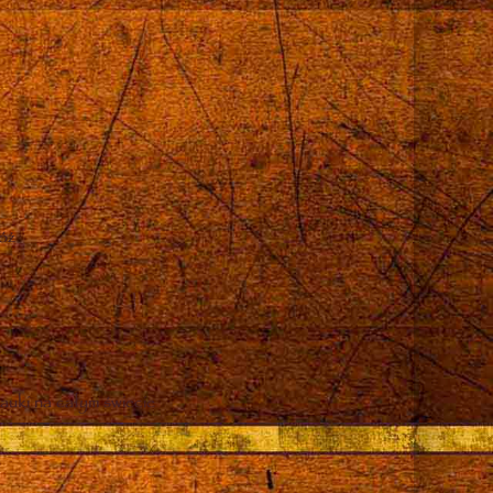
róż
auki na całym świecie