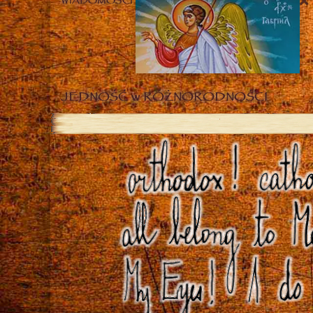
WIADOMOŚCI
JEDNOŚĆ w RÓŻNORODNOŚCI