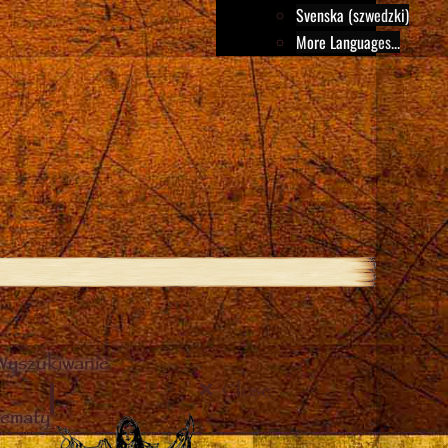
Svenska (szwedzki)
More Languages...
Wyszukiwanie
Close
tematy