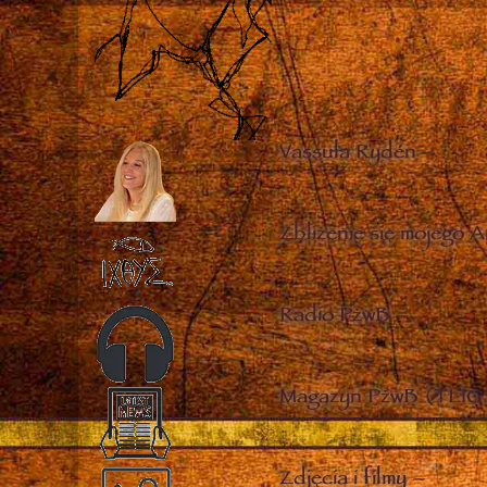
Vassula Rydén
–
Zbliżenie się mojego A
Radio PżwB
–
Magazyn PżwB (TLIG 
Zdjęcia i filmy
–