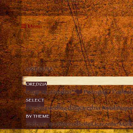
Menu
ORĘDZIA
ORĘDZIA
Czym są „Orędzia”?
Poczytaj
Posłuch
SELECT
Orędzia według daty
Orędzia Anioła
Najno
BY THEME
Jedność w różnorodności
Uczczenie Matki