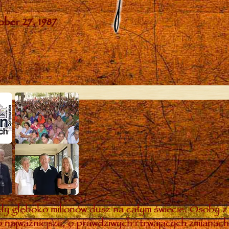
y głęboko milionów dusz na całym świecie. Osoby z 
 najważniejsze, o prawdziwych i trwających zmianach