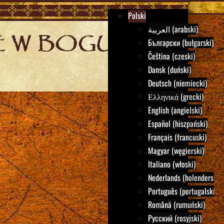
Polski
العربية (arabski)
Български (bułgarski)
Čeština (czeski)
Dansk (duński)
Deutsch (niemiecki)
Ελληνικά (grecki)
English (angielski)
Español (hiszpański)
Français (francuski)
Magyar (węgierski)
Italiano (włoski)
Nederlands (holenderski)
Português (portugalski)
Română (rumuński)
Русский (rosyjski)