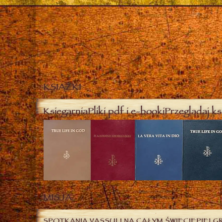
KSIĄŻKI
Księgarnia
Pliki pdf i e-booki
Przeglądaj ks
MISJA
SPOTKANIA VASSULI NA CAŁYM ŚWIECIE
PIELG