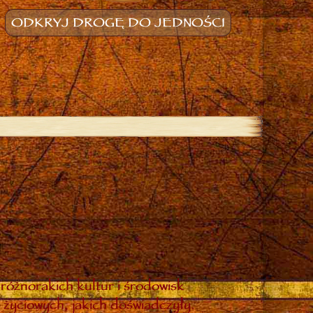
ODKRYJ DROGĘ DO JEDNOŚCI
różnorakich kultur i środowisk
 życiowych, jakich doświadczyły.