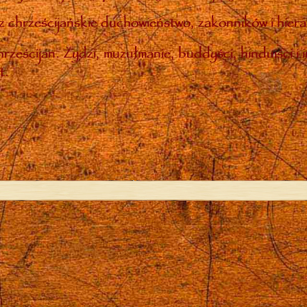
 chrześcijańskie duchowieństwo, zakonników i hiera
rześcijan. Żydzi, muzułmanie, buddyści, hinduiści i 
t.