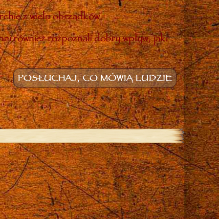
rchię z wielu obrządków.
inni również rozpoznali dobry wpływ, jaki
POSŁUCHAJ, CO MÓWIĄ LUDZIE