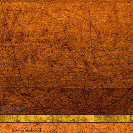
Narzędzie Orędzi
nioła
–
O tym, jak do Vassuli zbliżył się jej Anioł St
Nadaje Orędzia
Magazine)
–
Działania, sprawozdania i duchowe n
Różne materiały