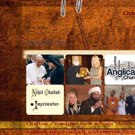
Close
ŚWIADECTWA
Orędzia „Prawdziwe życie w Bogu” dotknęł
zaświadczyły o cudach, uzdrowieniach i co