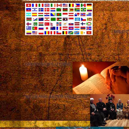
MIĘD
GRUPY MODLITEWNE
WEZWANIE MIĘDZYRELIGIJNE