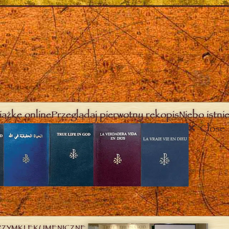
iążkę online
Przeglądaj pierwotny rękopis
Niebo istnie
Close
RZYMKI EKUMENICZNE