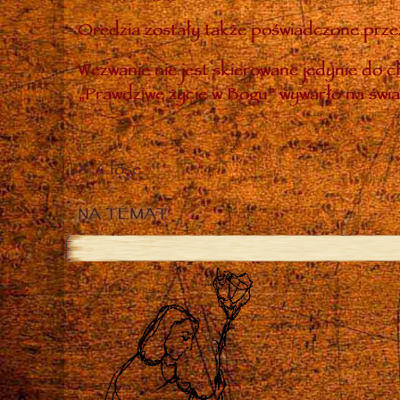
Orędzia zostały także poświadczone przez
Wezwanie nie jest skierowane jedynie do ch
„Prawdziwe życie w Bogu” wywarło na świa
Close
NA TEMAT