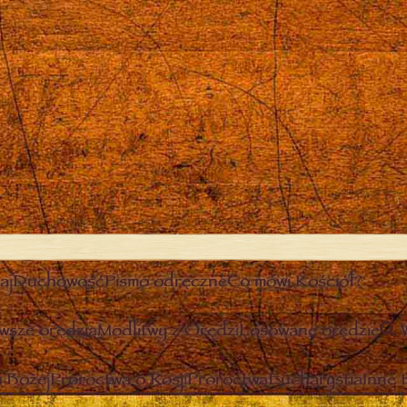
aj
Duchowość
Pismo odręczne
Co mówi Kościół?
wsze orędzia
Modlitwy z Orędzi
Losowane orędzie
 Bożej
Proroctwa o Rosji
Proroctwa
Eucharystia
Inne 