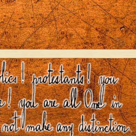
Close