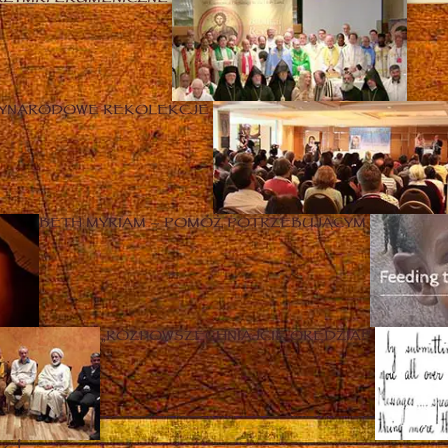
ZYNARODOWE REKOLEKCJE
BETH MYRIAM – POMÓŻ POTRZEBUJĄCYM
„ROZPOWSZECHNIAJCIE ORĘDZIA!”