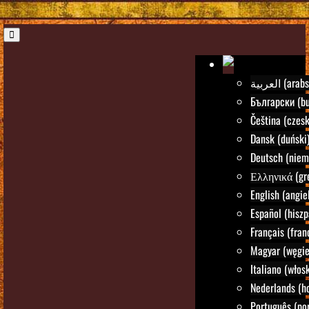
العربية (ara
Български (bu
Čeština (czesk
Dansk (duński
Deutsch (niem
Ελληνικά (gre
English (angie
Español (hiszp
Français (fran
Magyar (węgie
Italiano (włosk
Nederlands (h
Português (por