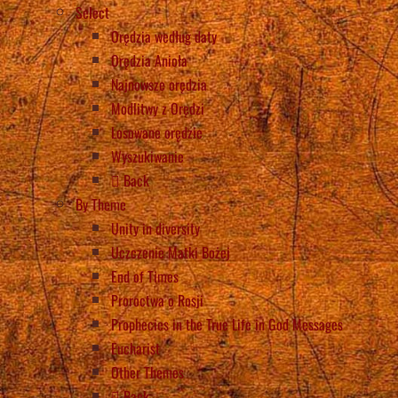
Select
Orędzia według daty
Orędzia Anioła
Najnowsze orędzia
Modlitwy z Orędzi
Losowane orędzie
Wyszukiwanie
Back
By Theme
Unity in diversity
Uczczenie Matki Bożej
End of Times
Proroctwa o Rosji
Prophecies in the True Life in God Messages
Eucharist
Other Themes
Back