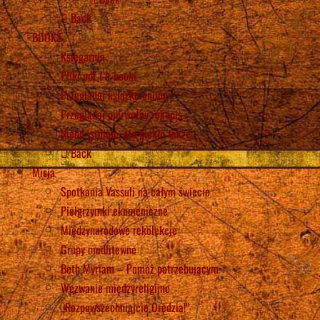
Back
BOOKS
Księgarnia
Pliki pdf i e-booki
Przeglądaj książkę online
Przeglądaj pierwotny rękopis
Niebo istnieje, ale piekło także
Back
Misja
Spotkania Vassuli na całym świecie
Pielgrzymki ekumeniczne
Międzynarodowe rekolekcje
Grupy modlitewne
Beth Myriam – Pomóż potrzebującym
Wezwanie międzyreligijne
„Rozpowszechniajcie Orędzia!”