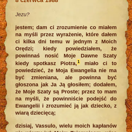
Jezu?
jestem; dam ci zrozumienie co miałem
na myśli przez wyrażenie, które dałem
ci kilka dni temu w jednym z Moich
Orędzi; kiedy powiedziałem, że
powinnaś nosić Moje Dawne Szaty
1
kiedy spotkasz Piotra,
miało ci to
powiedzieć, że Moja Ewangelia nie ma
być zmieniana, ale powinna być
głoszona jak Ja Ją głosiłem; dodałem,
że Moje Szaty są Proste; przez to mam
na myśli, że powinniście podejść do
Ewangelii i zrozumieć ją jak dziecko, z
wiarą dziecięcą;
dzisiaj, Vassulo, wielu moich kapłanów