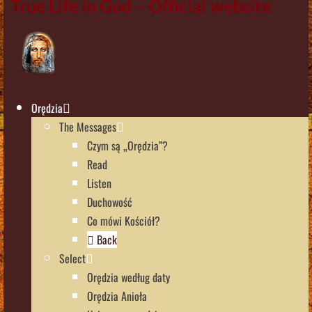
True Life in God – Official website
Orędzia
The Messages
Czym są „Orędzia”?
Read
Listen
Duchowość
Co mówi Kościół?
Back
Select
Orędzia według daty
Orędzia Anioła