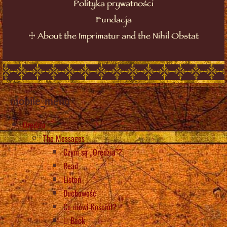
Polityka prywatności
Fundacja
☩
About the Imprimatur and the Nihil Obstat
mobile_menu
Orędzia
The Messages
Czym są „Orędzia”?
Read
Listen
Duchowość
Co mówi Kościół?
Back