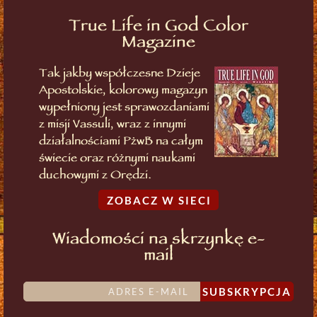
True Life in God Color
Magazine
Tak jakby współczesne Dzieje
Apostolskie, kolorowy magazyn
wypełniony jest sprawozdaniami
z misji Vassuli, wraz z innymi
działalnościami PżwB na całym
świecie oraz różnymi naukami
duchowymi z Orędzi.
ZOBACZ W SIECI
Wiadomości na skrzynkę e-
mail
SUBSKRYPCJA