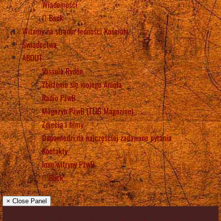
Wiadomości
Back
Witamy na stronie Jedności Kościoła
Świadectwa
ABOUT
Vassula Rydén
Zbliżenie się mojego Anioła
Radio PżwB
Magazyn PżwB (TLIG Magazine)
Zdjęcia i filmy
Odpowiedzi na najczęściej zadawane pytania
Kontakty
Inne witryny PżwB
Back
× Close Panel