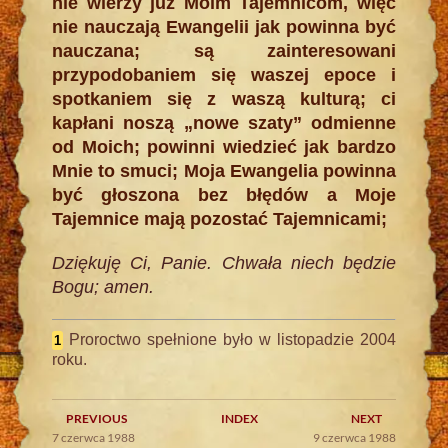
nie wierzy już Moim Tajemnicom, więc
nie nauczają Ewangelii jak powinna być
nauczana; są zainteresowani
przypodobaniem się waszej epoce i
spotkaniem się z waszą kulturą; ci
kapłani noszą „nowe szaty” odmienne
od Moich; powinni wiedzieć jak bardzo
Mnie to smuci; Moja Ewangelia powinna
być głoszona bez błędów a Moje
Tajemnice mają pozostać Tajemnicami;
Dziękuję Ci, Panie. Chwała niech będzie
Bogu; amen.
Proroctwo spełnione było w listopadzie 2004
1
roku.
PREVIOUS
INDEX
NEXT
7 czerwca 1988
9 czerwca 1988