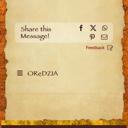
Facebook
X
WhatsA
Share this
Message!
Pinterest
Email
Feedback
ORęDZIA