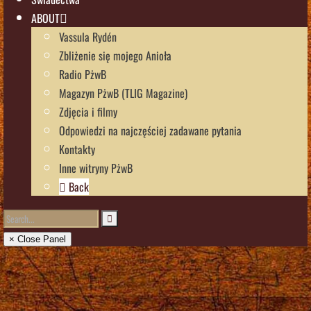
ABOUT
Vassula Rydén
Zbliżenie się mojego Anioła
Radio PżwB
Magazyn PżwB (TLIG Magazine)
Zdjęcia i filmy
Odpowiedzi na najczęściej zadawane pytania
Kontakty
Inne witryny PżwB
Back
× Close Panel