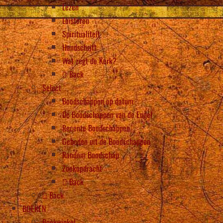
Lezen
Luisteren
Spiritualiteit
Handschrift
Wat zegt de Kerk?
Back
Select
Boodschappen op datum
De Boodschappen van de Engel
Recente Boodschappen
Gebeden uit de Boodschappen
Random Boodschap
Zoekopdracht
Back
Back
BOEKEN
Boekwinkel