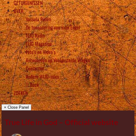
GETUIGENISSEN
OVER
Vassula Rydén
De toenadering van mijn Engel
TLIG Radio
TLIG Magazine
Foto’s en Video’s
Antwoorden op Veelgestelde Vragen
Contacten
Andere WLIG-sites
Back
ZOEKEN
× Close Panel
True Life in God – Official website