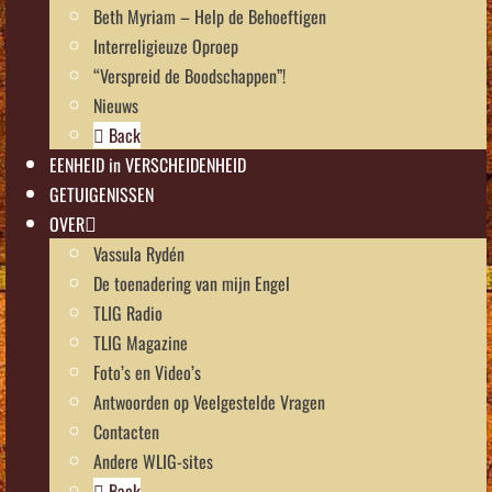
Beth Myriam – Help de Behoeftigen
Interreligieuze Oproep
“Verspreid de Boodschappen”!
Nieuws
Back
EENHEID in VERSCHEIDENHEID
GETUIGENISSEN
OVER
Vassula Rydén
De toenadering van mijn Engel
TLIG Radio
TLIG Magazine
Foto’s en Video’s
Antwoorden op Veelgestelde Vragen
Contacten
Andere WLIG-sites
Back