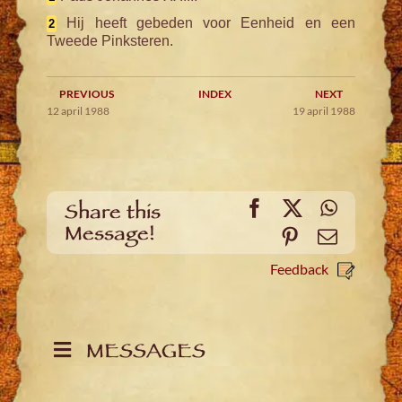
Hij heeft gebeden voor Eenheid en een
2
Tweede Pinksteren.
PREVIOUS
INDEX
NEXT
12 april 1988
19 april 1988
Facebook
X
WhatsA
Share this
Message!
Pinterest
Email
Feedback
MESSAGES