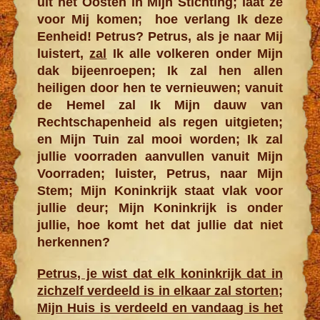
uit het Oosten in Mijn Stichting; laat ze
voor Mij komen; hoe verlang Ik deze
Eenheid! Petrus? Petrus, als je naar Mij
luistert,
zal
Ik alle volkeren onder Mijn
dak bijeenroepen; Ik zal hen allen
heiligen door hen te vernieuwen; vanuit
de Hemel zal Ik Mijn dauw van
Rechtschapenheid als regen uitgieten;
en Mijn Tuin zal mooi worden; Ik zal
jullie voorra­den aanvullen vanuit Mijn
Voorraden; luister, Petrus, naar Mijn
Stem; Mijn Koninkrijk staat vlak voor
jullie deur; Mijn Koninkrijk is onder
jullie, hoe komt het dat jullie dat niet
herkennen?
Petrus, je wist dat elk koninkrijk dat in
zichzelf verdeeld is in elkaar zal storten;
Mijn Huis is verdeeld en vandaag is het