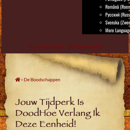
Română (Roem
Русский (Russ
Svenska (Zwee
More Language
True Life in God - Official website
Skip
to
content
›
De Boodschappen
Jouw Tijdperk Is
DoodHoe Verlang Ik
Deze Eenheid!