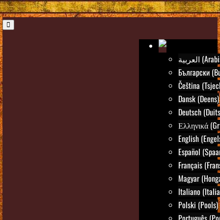
العربية (Ar
Български (Bu
Čeština (Tsjec
Dansk (Deens)
Deutsch (Duits
Ελληνικά (Gr
English (Engel
Español (Spaa
Français (Fran
Magyar (Honga
Italiano (Itali
Polski (Pools)
Português (Po