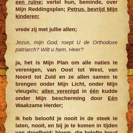
een ruïne
;
vertel hun, beminde, over
Mijn Reddingsplan;
Petrus, bevrijd Mijn
kinderen
;
vrede zij met jullie allen;
Jezus, mijn God, roept U de Orthodoxe
patriarch? Wilt u hem, Heer?
ja, het is Mijn Plan om alle naties te
verenigen, van Oost tot West, van
Noord tot Zuid en ze allen samen te
brengen onder Mijn Licht, onder Mijn
vleugels;
allen verenigd
in
één
kudde
onder Mijn bescherming door
Eén
Waakzame Herder;
Ik heb beloofd je nooit in de steek te
laten, nooit, en bij je te komen in tijden
van droefheid; bloem, die belofte houd