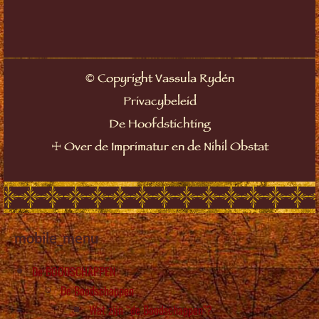
©
Copyright Vassula Rydén
Privacybeleid
De Hoofdstichting
☩
Over de Imprimatur en de Nihil Obstat
mobile_menu
De BOODSCHAPPEN
De Boodschappen
Wat zijn “de Boodschappen”?