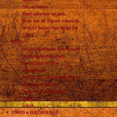
PDF’s en Boeken
Blader online door het boek
Blader door het originele manuscript
De Hemel Bestaat, Maar De Hel Ook
Back
MISSIE
Vassula’s Wereldwijde Bijeenkomsten
Oecumenische Pelgrimages
Internationale Retraites
Gebedsgroepen
Beth Myriam – Help de Behoeftigen
Interreligieuze Oproep
“Verspreid de Boodschappen”!
Nieuws
Back
EENHEID in VERSCHEIDENHEID