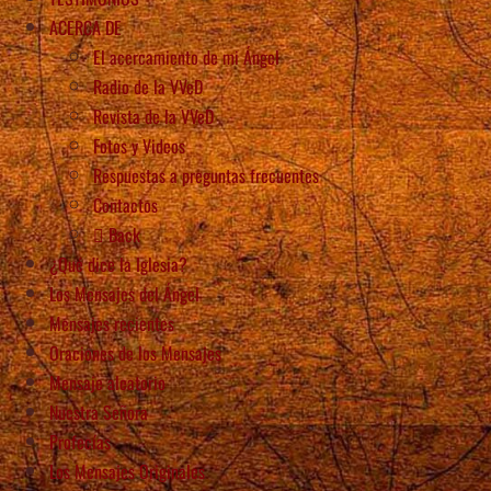
ACERCA DE
El acercamiento de mi Ángel
Radio de la VVeD
Revista de la VVeD
Fotos y Videos
Respuestas a preguntas frecuentes
Contactos
Back
¿Qué dice la Iglesia?
Los Mensajes del Ángel
Mensajes recientes
Oraciones de los Mensajes
Mensaje aleatorio
Nuestra Señora
Profecías
Los Mensajes Originales