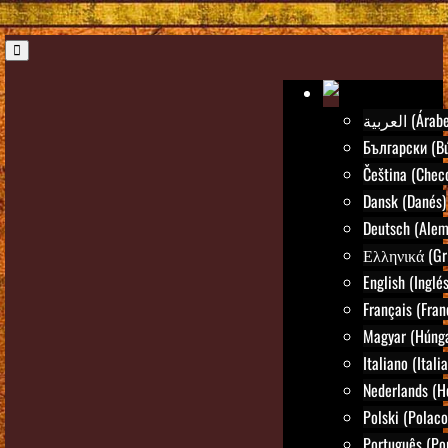
العربية (Árab
Български (Bú
Čeština (Chec
Dansk (Danés)
Deutsch (Alem
Ελληνικά (Gr
English (Inglés
Français (Fran
Magyar (Húng
Italiano (Itali
Nederlands (H
Polski (Polaco
Português (Po