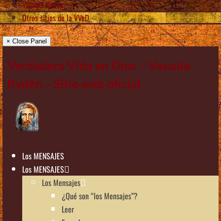
Vassula Rydén
Otros sitios de la VVeD
× Close Panel
Verdadera Vida en Dios – Vassula
Rydén – Sitio web oficial
Los MENSAJES
Los MENSAJES
Los Mensajes
¿Qué son “los Mensajes”?
Leer