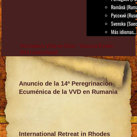
Română (Rum
Русский (Ruso
Svenska (Suec
Más idiomas...
Verdadera Vida en Dios - Vassula Rydén -
Sitio web oficial
Skip
to
content
Anuncio de la 14ª Peregrinación
Ecuménica de la VVD en Rumania
International Retreat in Rhodes