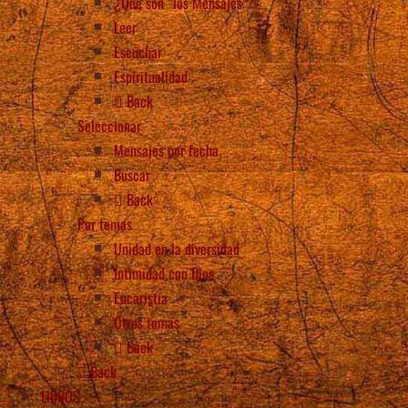
¿Qué son “los Mensajes”?
Leer
Escuchar
Espiritualidad
Back
Seleccionar
Mensajes por fecha
Buscar
Back
Por temas
Unidad en la diversidad
Intimidad con Dios
Eucaristía
Otros temas
Back
Back
LIBROS