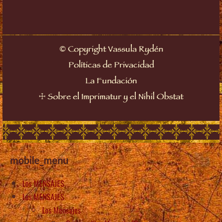
©
Copyright Vassula Rydén
Políticas de Privacidad
La Fundación
☩
Sobre el Imprimatur y el Nihil Obstat
mobile_menu
Los MENSAJES
Los MENSAJES
Los Mensajes