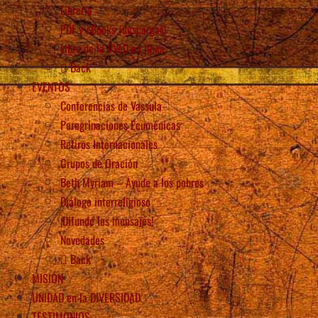
Librería
PDF y eBooks (descargar)
Libro de la VVeD en línea
Back
EVENTOS
Conferencias de Vassula
Peregrinaciones Ecuménicas
Retiros Internacionales
Grupos de Oración
Beth Myriam – Ayude a los pobres
Diálogo interreligioso
¡Difunde los mensajes!
Novedades
Back
MISIÓN
UNIDAD en la DIVERSIDAD
TESTIMONIOS