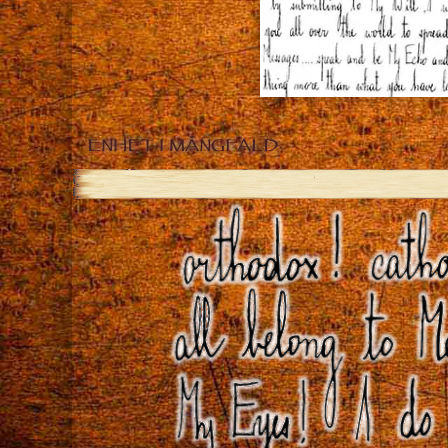
ENHET I MÅNGFALD