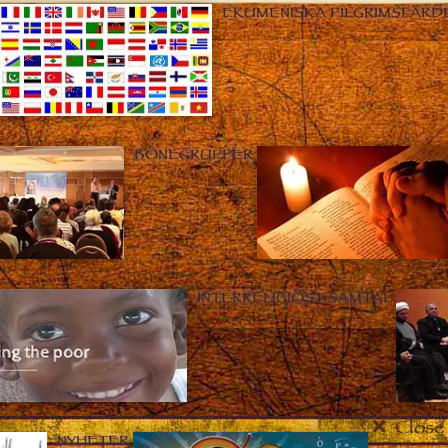
EKUMENISKA PILGRIMSFÄRD
BÖNEGRUPPER
INTERRELIGIÖST SAMTAL
Close
NYHETER