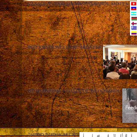
VASSULAS VÄRLDSOMSPÄNNANDE MÖTEN
INTERNATIONELLA RETREATER
BETH MYRIAM – HJÄLP DE BEHÖVANDE
”SPRID BUDSKAPEN”!