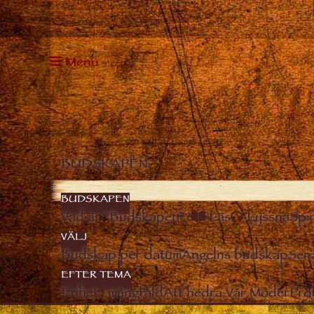
Menu
BUDSKAPEN
BUDSKAPEN
Vad är “Budskapen”?
Läs
Lyssna
Spir
VÄLJ
Budskap per datum
Ängelns budskap
Sen
EFTER TEMA
Enhet i mångfald
Att hedra Vår Moder
Pro