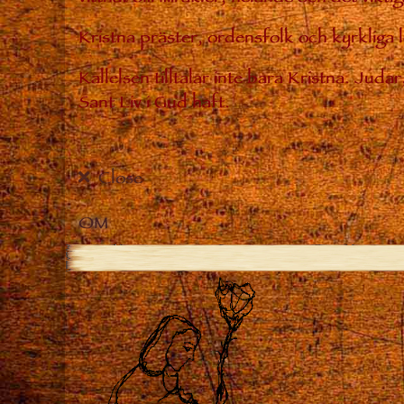
Kristna präster, ordensfolk och kyrkliga
Kallelsen tilltalar inte bara Kristna. Jud
Sant Liv i Gud haft.
Close
OM