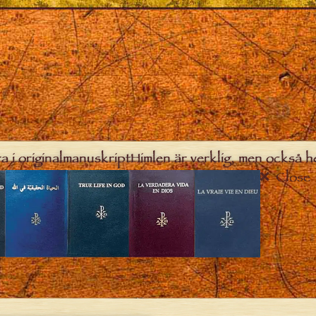
a i originalmanuskript
Himlen är verklig, men också h
Close