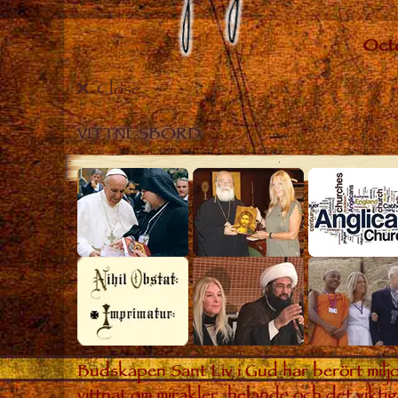
Close
VITTNESBÖRD
Budskapen Sant Liv i Gud har berört miljo
vittnat om mirakler, helande och det viktig