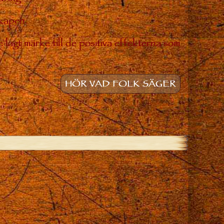
skapen.
 lagt märke till de positiva effekterna som
HÖR VAD FOLK SÄGER