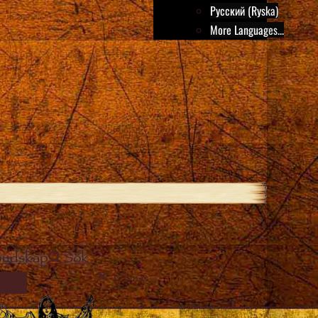
Русский (Ryska)
More Languages...
Budskap
Sök
Close
MAGE