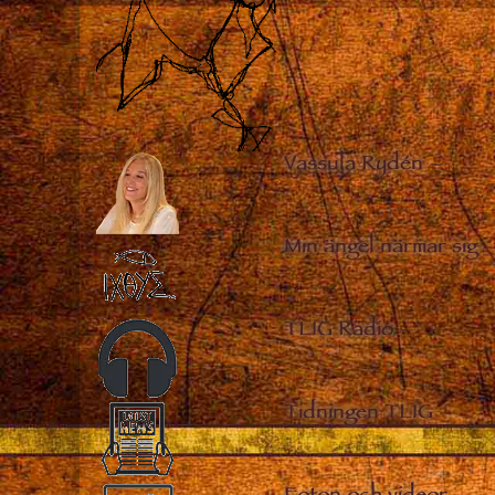
Vassula Rydén
–
Min ängel närmar sig
TLIG Radio
–
Tidningen TLIG
–