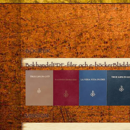
BÖCKER
Bokhandel
PDF-filer och e-böcker
Bläddr
MISSION