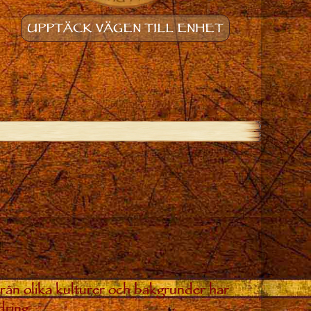
UPPTÄCK VÄGEN TILL ENHET
från olika kulturer och bakgrunder har
dring