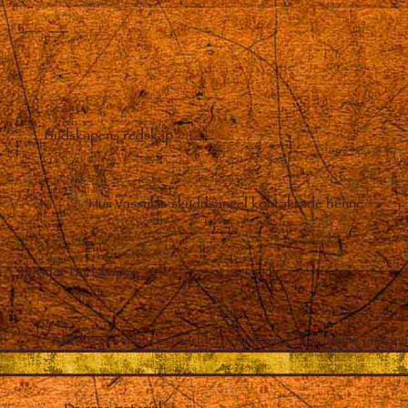
Budskapens redskap
–
Hur Vassulas skyddsängel kontaktade henne
Sprider Budskapen
Aktiviteter runt om i världen, rapporter och andlig undervi