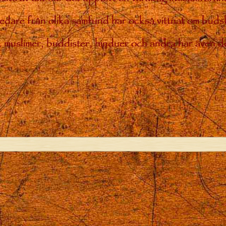
 ledare från olika samfund har också vittnat om bud
ar, muslimer, buddister, hinduer och andra har även de