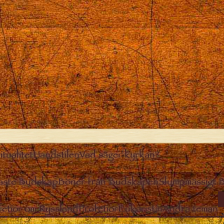
itualitet
Handstilen
Vad säger kyrkan?
aste Budskap
Böner från Budskapen
Slumpmässigt 
I
fetior om Ryssland
Profetior
Eukaristin
Andra teman