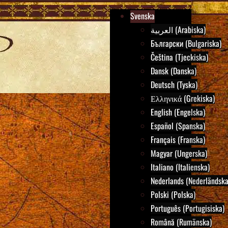
Svenska
العربية (Arabiska)
Български (Bulgariska)
Čeština (Tjeckiska)
Dansk (Danska)
Deutsch (Tyska)
Ελληνικά (Grekiska)
English (Engelska)
Español (Spanska)
Français (Franska)
Magyar (Ungerska)
Italiano (Italienska)
Nederlands (Nederländska
Polski (Polska)
Português (Portugisiska)
Română (Rumänska)