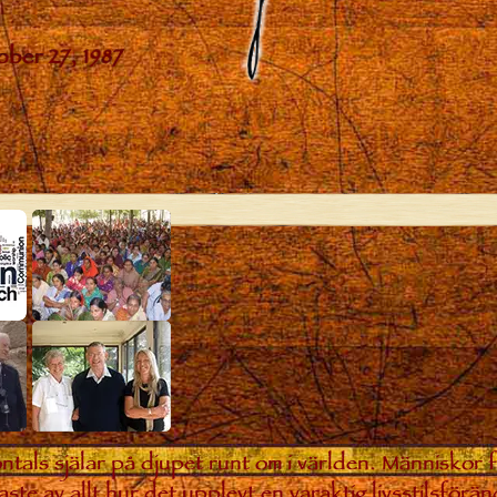
ntals själar på djupet runt om i världen. Människor 
aste av allt hur det upplevt en varaktig livsstilsförän