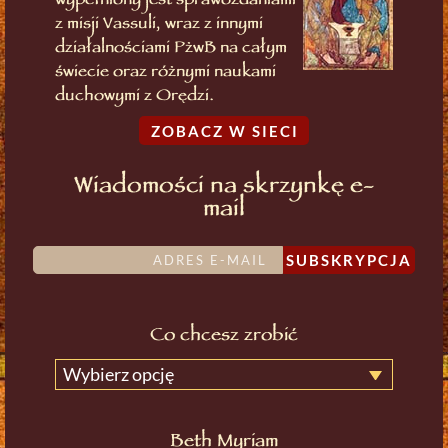
wypełniony jest sprawozdaniami
z misji Vassuli, wraz z innymi
działalnościami PżwB na całym
świecie oraz różnymi naukami
duchowymi z Orędzi.
ZOBACZ W SIECI
Wiadomości na skrzynkę e-
mail
SUBSKRYPCJA
Co chcesz zrobić
Wybierz opcję
Beth Myriam