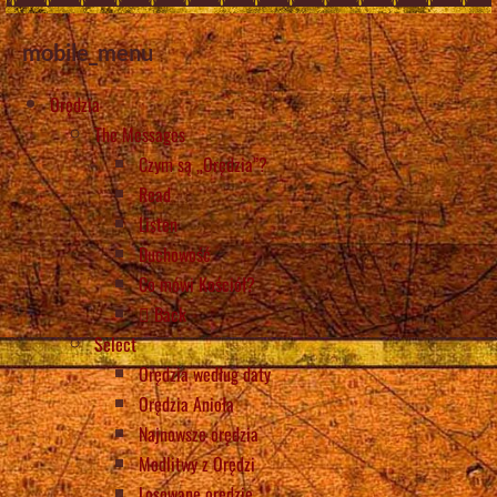
mobile_menu
Orędzia
The Messages
Czym są „Orędzia”?
Read
Listen
Duchowość
Co mówi Kościół?
Back
Select
Orędzia według daty
Orędzia Anioła
Najnowsze orędzia
Modlitwy z Orędzi
Losowane orędzie