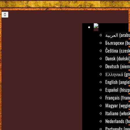
العربية (ara
Български (bu
Čeština (czesk
Dansk (duński
Deutsch (niem
Ελληνικά (gre
English (angie
Español (hiszp
Français (fran
Magyar (węgie
Italiano (włosk
Nederlands (h
Português (por