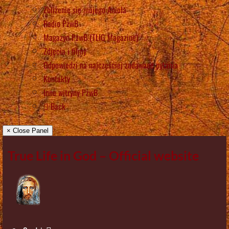
Zbliżenie się mojego Anioła
Radio PżwB
Magazyn PżwB (TLIG Magazine)
Zdjęcia i filmy
Odpowiedzi na najczęściej zadawane pytania
Kontakty
Inne witryny PżwB
Back
× Close Panel
True Life in God – Official website