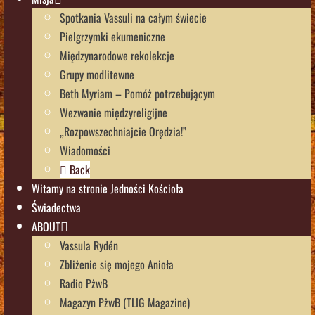
Spotkania Vassuli na całym świecie
Pielgrzymki ekumeniczne
Międzynarodowe rekolekcje
Grupy modlitewne
Beth Myriam – Pomóż potrzebującym
Wezwanie międzyreligijne
„Rozpowszechniajcie Orędzia!”
Wiadomości
Back
Witamy na stronie Jedności Kościoła
Świadectwa
ABOUT
Vassula Rydén
Zbliżenie się mojego Anioła
Radio PżwB
Magazyn PżwB (TLIG Magazine)