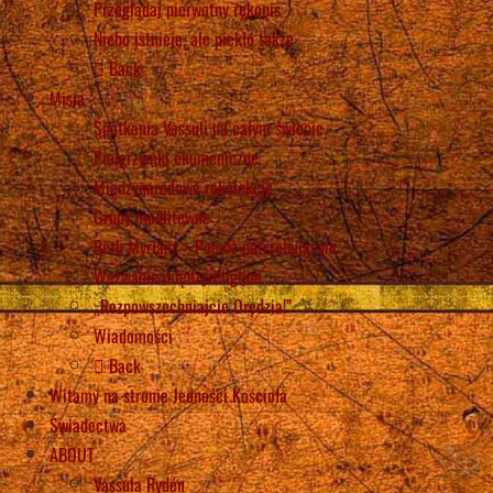
Przeglądaj pierwotny rękopis
Niebo istnieje, ale piekło także
Back
Misja
Spotkania Vassuli na całym świecie
Pielgrzymki ekumeniczne
Międzynarodowe rekolekcje
Grupy modlitewne
Beth Myriam – Pomóż potrzebującym
Wezwanie międzyreligijne
„Rozpowszechniajcie Orędzia!”
Wiadomości
Back
Witamy na stronie Jedności Kościoła
Świadectwa
ABOUT
Vassula Rydén