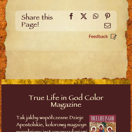
Facebook
X
WhatsApp
Pinteres
Share this
Page!
Email
Feedback
True Life in God Color
Magazine
Tak jakby współczesne Dzieje
Apostolskie, kolorowy magazyn