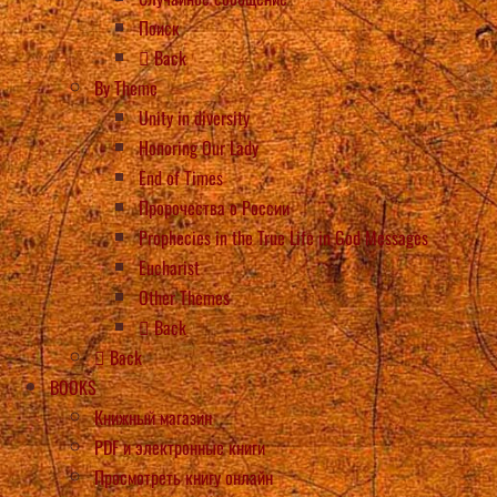
Поиск
Back
By Theme
Unity in diversity
Honoring Our Lady
End of Times
Пророчества о России
Prophecies in the True Life in God Messages
Eucharist
Other Themes
Back
Back
BOOKS
Книжный магазин
PDF и электронные книги
Просмотреть книгу онлайн