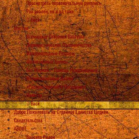
Просмотреть первоначальную рукопись
Рай реален, но и ад тоже
Back
Миссия
Всемирные Собрания Вассулы
Экуминистические Паломничества
Международные Ретриты
Молитыенные Группы
Бет Мириам – Помощь Нуждающимся
Межрелигиозный Диалог
«Распростороняйте Послания»!
Новости
Back
Добро Пожаловать на Страницу Единства Церкви
Свидетельства
ABOUT
Вассула Риден