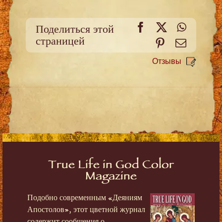
Facebook
X
WhatsA
Поделиться этой
страницей
Pinterest
Email
Отзывы
True Life in God Color
Magazine
Подобно современным «Деяниям
Апостолов», этот цветной журнал