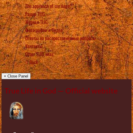
The approach of my Angel
Радио TLIG
Журнал TLIG
Фотографии и Видео
Ответы на распространённые вопросы
Контакты
Other TLIG sites
Back
× Close Panel
True Life in God — Official website