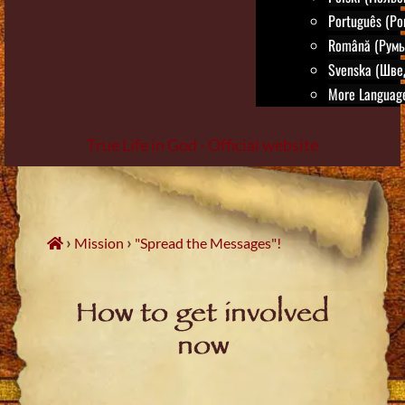
Português (Po
Română (Румы
Svenska (Шве
More Language
True Life in God - Official website
Skip
to
content
›
›
Mission
"Spread the Messages"!
How to get involved
now