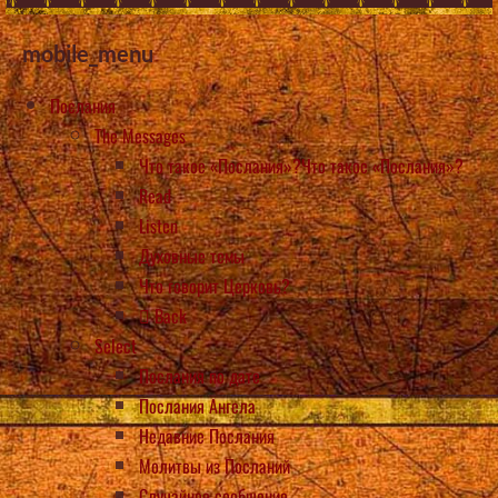
mobile_menu
Послания
The Messages
Что такое «Послания»?Что такое «Послания»?
Read
Listen
Духовные темы
Что говорит Церковь?
Back
Select
Послания по дате
Послания Ангела
Недавние Послания
Молитвы из Посланий
Случайное сообщение