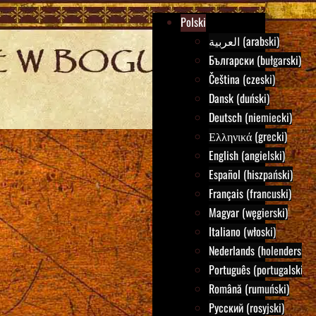
Polski
العربية (arabski)
Български (bułgarski)
Čeština (czeski)
Dansk (duński)
Deutsch (niemiecki)
Ελληνικά (grecki)
English (angielski)
Español (hiszpański)
Français (francuski)
Magyar (węgierski)
Italiano (włoski)
Nederlands (holenderski)
Português (portugalski)
Română (rumuński)
Русский (rosyjski)