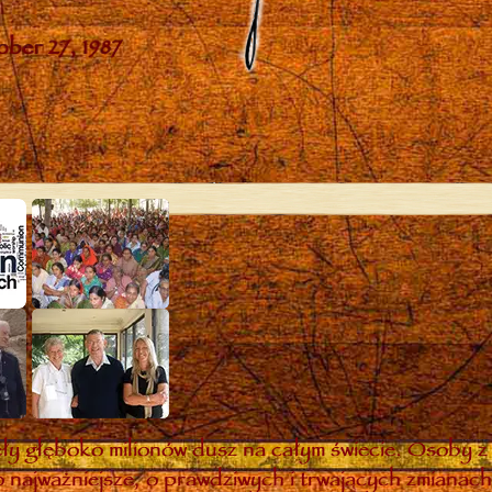
y głęboko milionów dusz na całym świecie. Osoby z 
 najważniejsze, o prawdziwych i trwających zmianach