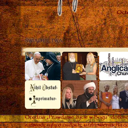
Close
ŚWIADECTWA
Orędzia „Prawdziwe życie w Bogu” dotknęł
zaświadczyły o cudach, uzdrowieniach i co