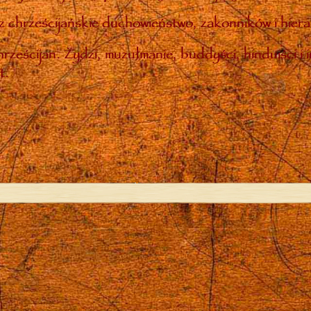
 chrześcijańskie duchowieństwo, zakonników i hiera
rześcijan. Żydzi, muzułmanie, buddyści, hinduiści i 
t.