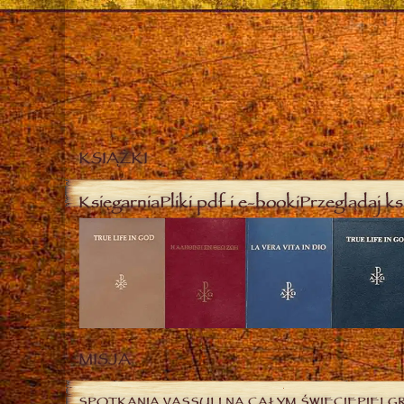
KSIĄŻKI
Księgarnia
Pliki pdf i e-booki
Przeglądaj ks
MISJA
SPOTKANIA VASSULI NA CAŁYM ŚWIECIE
PIELG