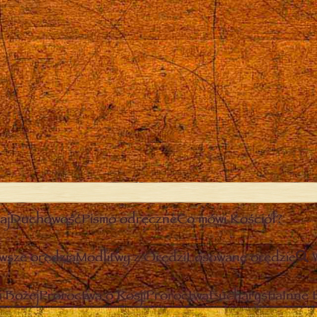
aj
Duchowość
Pismo odręczne
Co mówi Kościół?
wsze orędzia
Modlitwy z Orędzi
Losowane orędzie
 Bożej
Proroctwa o Rosji
Proroctwa
Eucharystia
Inne 