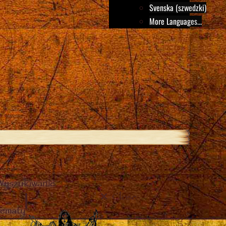
Svenska (szwedzki)
More Languages...
Wyszukiwanie
Close
tematy