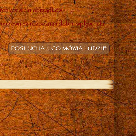
rchię z wielu obrządków.
inni również rozpoznali dobry wpływ, jaki
POSŁUCHAJ, CO MÓWIĄ LUDZIE