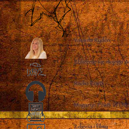
Vassula Rydén
–
Zbliżenie się mojego A
Radio PżwB
–
Magazyn PżwB (TLIG 
Zdjęcia i filmy
–