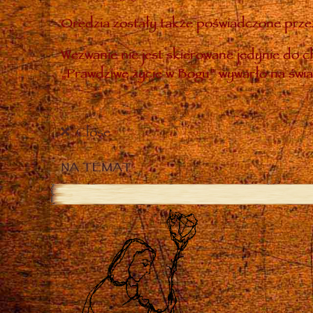
Orędzia zostały także poświadczone przez
Wezwanie nie jest skierowane jedynie do ch
„Prawdziwe życie w Bogu” wywarło na świa
Close
NA TEMAT