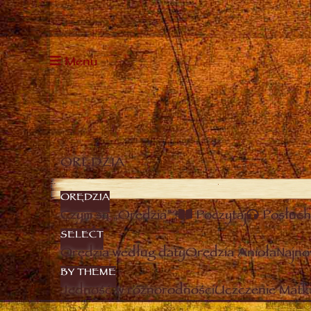
Menu
ORĘDZIA
ORĘDZIA
Czym są „Orędzia”?
Poczytaj
Posłuch
SELECT
Orędzia według daty
Orędzia Anioła
Najno
BY THEME
Jedność w różnorodności
Uczczenie Matki