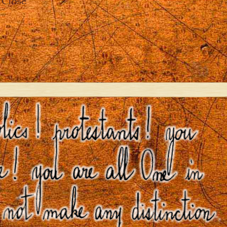
Close