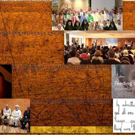
ZYNARODOWE REKOLEKCJE
BETH MYRIAM – POMÓŻ POTRZEBUJĄCYM
„ROZPOWSZECHNIAJCIE ORĘDZIA!”