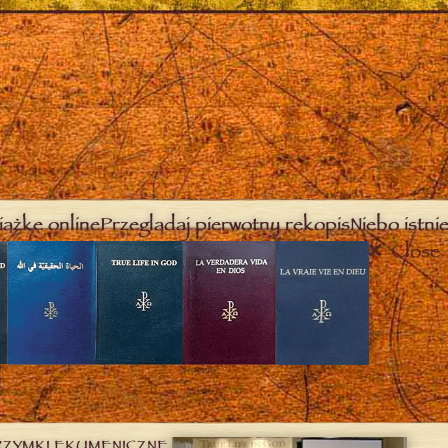
iążkę online
Przeglądaj pierwotny rękopis
Niebo istnie
Close
RZYMKI EKUMENICZNE