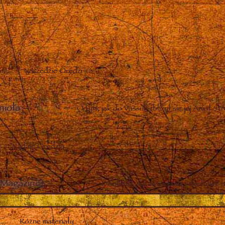
Narzędzie Orędzi
nioła
–
O tym, jak do Vassuli zbliżył się jej Anioł St
Nadaje Orędzia
Magazine)
–
Działania, sprawozdania i duchowe n
Różne materiały