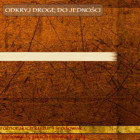
ODKRYJ DROGĘ DO JEDNOŚCI
różnorakich kultur i środowisk
 życiowych, jakich doświadczyły.