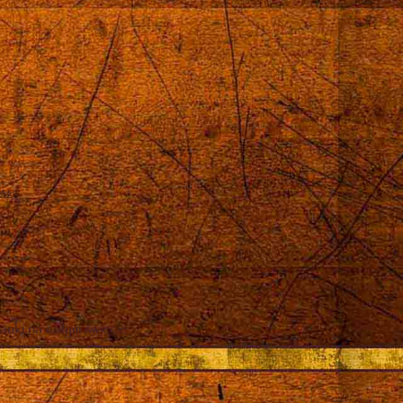
róż
auki na całym świecie