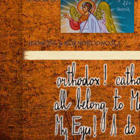
WIADOMOŚCI
JEDNOŚĆ w RÓŻNORODNOŚCI