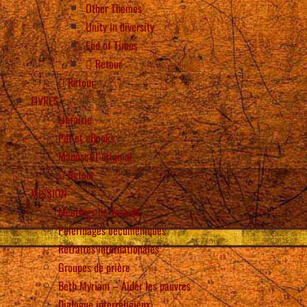
Other Themes
Unity in diversity
End of Times
Retour
Retour
LIVRES
Librairie
Pdf et eBooks
Manuscrit original
Retour
MISSION
Meetings de Vassula
Pèlerinages oecuméniques
Retraites internationales
Groupes de prière
Beth Myriam – Aider les pauvres
Dialogue interreligieux