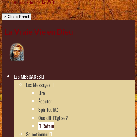
Autres sites de la VVD
× Close Panel
La Vraie Vie en Dieu
Les MESSAGES
Les Messages
Lire
Écouter
Spiritualité
Que dit l’Eglise?
Retour
Selectionner