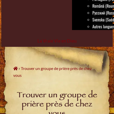
Română (Roum
Русский (Russ
Svenska (Suéd
Autres langues.
La Vraie Vie en Dieu
Skip
to
content
›
Trouver un groupe de prière près de chez
vous
Trouver un groupe de
prière près de chez