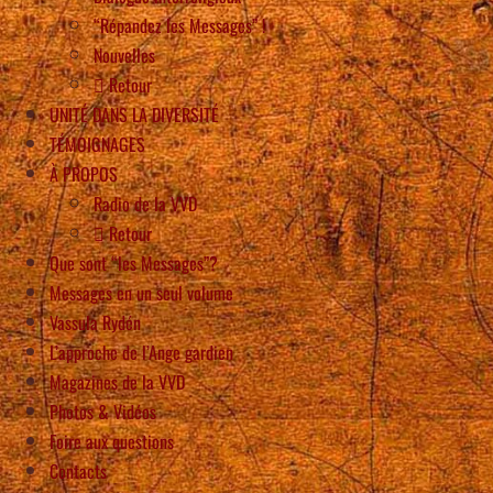
“Répandez les Messages” !
Nouvelles
Retour
UNITÉ DANS LA DIVERSITÉ
TÉMOIGNAGES
À PROPOS
Radio de la VVD
Retour
Que sont “les Messages”?
Messages en un seul volume
Vassula Rydén
L’approche de l’Ange gardien
Magazines de la VVD
Photos & Vidéos
Foire aux questions
Contacts