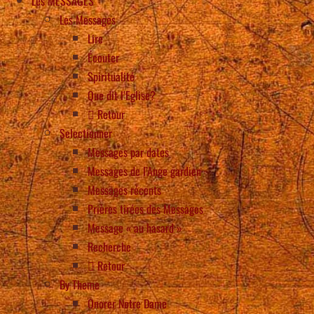
Les MESSAGES
Les Messages
Lire
Écouter
Spiritualité
Que dit l’Eglise?
Retour
Selectionner
Messages par dates
Messages de l’Ange gardien
Messages récents
Prières tirées des Messages
Message « au hasard »
Recherche
Retour
By Theme
Onorer Notre Dame