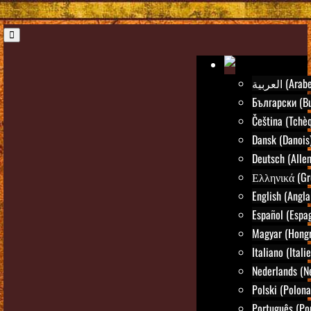
العربية (Arab
Български (Bu
Čeština (Tchè
Dansk (Danois
Deutsch (Alle
Ελληνικά (Gr
English (Angla
Español (Espa
Magyar (Hongr
Italiano (Itali
Nederlands (N
Polski (Polona
Português (Po