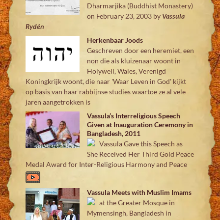
Dharmarjika (Buddhist Monastery)
on February 23, 2003
by
Vassula
Rydén
Herkenbaar Joods
Geschreven door een heremiet, een
non die als kluizenaar woont in
Holywell, Wales, Verenigd
Koningkrijk woont, die naar 'Waar Leven in God' kijkt
op basis van haar rabbijnse studies waartoe ze al vele
jaren aangetrokken is
Vassula’s Interreligious Speech
Given at Inauguration Ceremony in
Bangladesh, 2011
Vassula Gave this Speech as
She Received Her Third Gold Peace
Medal Award for Inter-Religious Harmony and Peace
Vassula Meets with Muslim Imams
at the Greater Mosque in
Mymensingh, Bangladesh in