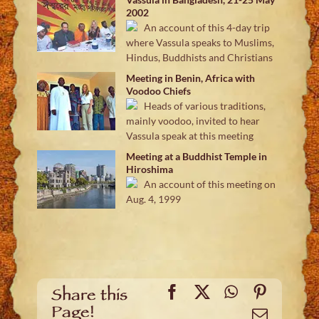
2002
An account of this 4-day trip
where Vassula speaks to Muslims,
Hindus, Buddhists and Christians
Meeting in Benin, Africa with
Voodoo Chiefs
Heads of various traditions,
mainly voodoo, invited to hear
Vassula speak at this meeting
Meeting at a Buddhist Temple in
Hiroshima
An account of this meeting on
Aug. 4, 1999
Facebook
X
WhatsApp
Pinteres
Share this
Page!
Email