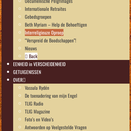
Oecumenische Pelgrimages
Internationale Retraites
Gebedsgroepen
Beth Myriam – Help de Behoeftigen
Interreligieuze Oproep
“Verspreid de Boodschappen”!
Nieuws
Back
EENHEID in VERSCHEIDENHEID
GETUIGENISSEN
OVER
Vassula Rydén
De toenadering van mijn Engel
TLIG Radio
TLIG Magazine
Foto’s en Video’s
Antwoorden op Veelgestelde Vragen