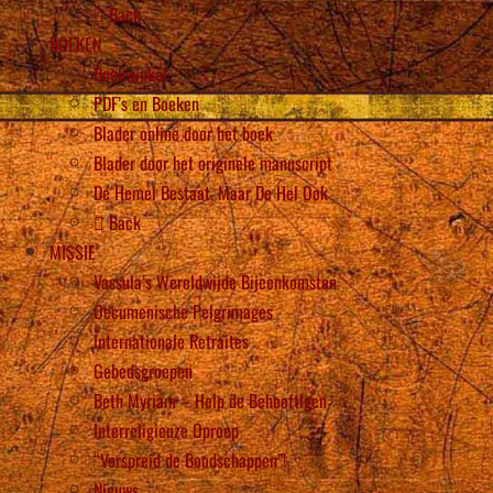
Back
BOEKEN
Boekwinkel
PDF’s en Boeken
Blader online door het boek
Blader door het originele manuscript
De Hemel Bestaat, Maar De Hel Ook
Back
MISSIE
Vassula’s Wereldwijde Bijeenkomsten
Oecumenische Pelgrimages
Internationale Retraites
Gebedsgroepen
Beth Myriam – Help de Behoeftigen
Interreligieuze Oproep
“Verspreid de Boodschappen”!
Nieuws