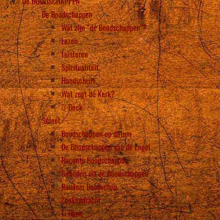
De BOODSCHAPPEN
De Boodschappen
Wat zijn “de Boodschappen”?
Lezen
Luisteren
Spiritualiteit
Handschrift
Wat zegt de Kerk?
Back
Select
Boodschappen op datum
De Boodschappen van de Engel
Recente Boodschappen
Gebeden uit de Boodschappen
Random Boodschap
Zoekopdracht
Back