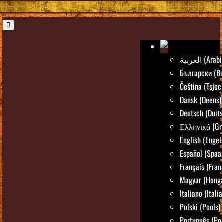
العربية (Ar
Български (Bu
Čeština (Tsjec
Dansk (Deens)
Deutsch (Duits
Ελληνικά (Gr
English (Engel
Español (Spaa
Français (Fran
Magyar (Honga
Italiano (Itali
Polski (Pools)
Português (Po