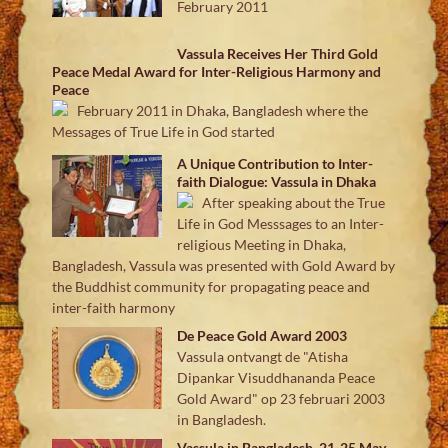
February 2011
Vassula Receives Her Third Gold
Peace Medal Award for Inter-Religious Harmony and
Peace
February 2011 in Dhaka, Bangladesh where the
Messages of True Life in God started
A Unique Contribution to Inter-
faith Dialogue: Vassula in Dhaka
After speaking about the True
Life in God Messsages to an Inter-
religious Meeting in Dhaka,
Bangladesh, Vassula was presented with Gold Award by
the Buddhist community for propagating peace and
inter-faith harmony
De Peace Gold Award 2003
Vassula ontvangt de "Atisha
Dipankar Visuddhananda Peace
Gold Award" op 23 februari 2003
in Bangladesh.
Vassula in Bangladesh, 21-25 May