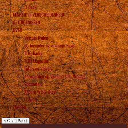
Back
EENHEID in VERSCHEIDENHEID
GETUIGENISSEN
OVER
Vassula Rydén
De toenadering van mijn Engel
TLIG Radio
TLIG Magazine
Foto’s en Video’s
Antwoorden op Veelgestelde Vragen
Contacten
Andere WLIG-sites
Back
ZOEKEN
× Close Panel