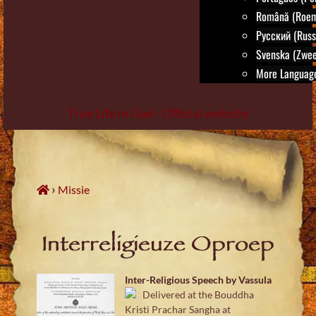
Română (Roem
Русский (Russ
Svenska (Zwee
More Language
True Life in God - Official website
Skip
to
content
›
Missie
Interreligieuze Oproep
Inter-Religious Speech by Vassula
Delivered at the Bouddha
Kristi Prachar Sangha at