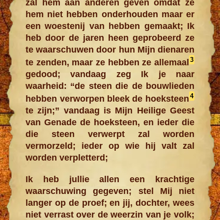
zal hem aan anderen geven omdat ze
hem niet hebben onderhouden maar er
een woestenij van hebben gemaakt; Ik
heb door de jaren heen geprobeerd ze
te waarschuwen door hun Mijn dienaren
3
te zenden, maar ze hebben ze allemaal
gedood; vandaag zeg Ik je naar
waarheid: “de steen die de bouwlieden
4
hebben verworpen bleek de hoeksteen
te zijn;” vandaag is Mijn Heilige Geest
van Genade de hoeksteen, en ieder die
die steen verwerpt zal worden
vermorzeld; ieder op wie hij valt zal
worden verpletterd;
Ik heb jullie allen een krachtige
waarschuwing gegeven; stel Mij niet
langer op de proef; en jij, dochter, wees
niet verrast over de weerzin van je volk;