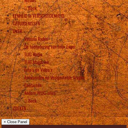
Nieuws
Back
EENHEID in VERSCHEIDENHEID
GETUIGENISSEN
OVER
Vassula Rydén
De toenadering van mijn Engel
TLIG Radio
TLIG Magazine
Foto’s en Video’s
Antwoorden op Veelgestelde Vragen
Contacten
Andere WLIG-sites
Back
ZOEKEN
× Close Panel