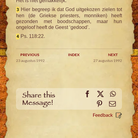
Het is niet gemakkelijk.
Hier begreep ik dat God uitgekozen zielen tot
3
hen (de Griekse priesters, monniken) heeft
gezonden met boodschappen, maar hun
ongeloof heeft de Geest ‘gedood’.
Ps. 118:22.
4
PREVIOUS
INDEX
NEXT
23 augustus 1992
27 augustus 1992
Facebook
X
WhatsA
Share this
Message!
Pinterest
Email
Feedback