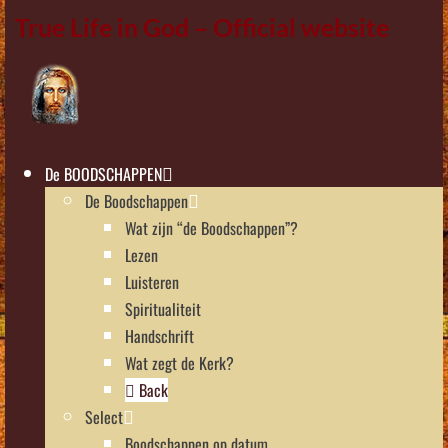
True Life in God – Official website
De BOODSCHAPPEN
De Boodschappen
Wat zijn “de Boodschappen”?
Lezen
Luisteren
Spiritualiteit
Handschrift
Wat zegt de Kerk?
Back
Select
Boodschappen op datum