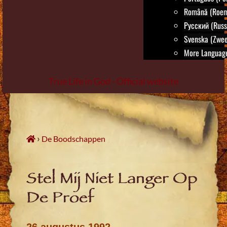
Română (Roem
Русский (Russ
Svenska (Zwee
More Language
True Life in God - Official website
Skip
to
content
›
De Boodschappen
Stel Mij Niet Langer Op
De Proef
26 augustus 1992