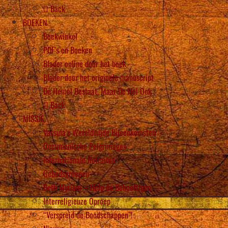
Back
BOEKEN
Boekwinkel
PDF’s en Boeken
Blader online door het boek
Blader door het originele manuscript
De Hemel Bestaat, Maar De Hel Ook
Back
MISSIE
Vassula’s Wereldwijde Bijeenkomsten
Oecumenische Pelgrimages
Internationale Retraites
Gebedsgroepen
Beth Myriam – Help de Behoeftigen
Interreligieuze Oproep
“Verspreid de Boodschappen”!