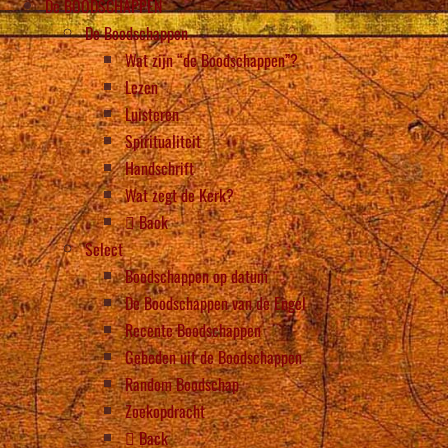
De BOODSCHAPPEN
De Boodschappen
Wat zijn “de Boodschappen”?
Lezen
Luisteren
Spiritualiteit
Handschrift
Wat zegt de Kerk?
Back
Select
Boodschappen op datum
De Boodschappen van de Engel
Recente Boodschappen
Gebeden uit de Boodschappen
Random Boodschap
Zoekopdracht
Back