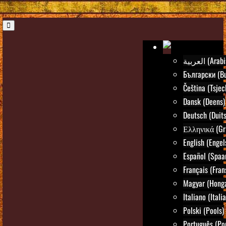
العربية (Ar
Български (Bu
Čeština (Tsjec
Dansk (Deens)
Deutsch (Duits
Ελληνικά (Gr
English (Engel
Español (Spaa
Français (Fran
Magyar (Honga
Italiano (Itali
Polski (Pools)
Português (Po