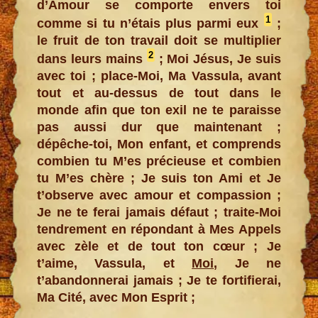
d’Amour se comporte envers toi
1
comme si tu n’étais plus parmi eux
;
le fruit de ton travail doit se multiplier
2
dans leurs mains
; Moi Jésus, Je suis
avec toi ; place-Moi, Ma Vassula, avant
tout et au-dessus de tout dans le
monde afin que ton exil ne te paraisse
pas aussi dur que maintenant ;
dépêche-toi, Mon enfant, et comprends
combien tu M’es précieuse et combien
tu M’es chère ; Je suis ton Ami et Je
t’observe avec amour et compassion ;
Je ne te ferai jamais défaut ; traite-Moi
tendrement en répondant à Mes Appels
avec zèle et de tout ton cœur ; Je
t’aime, Vassula, et
Moi
, Je ne
t’abandonnerai jamais ; Je te fortifierai,
Ma Cité, avec Mon Esprit ;