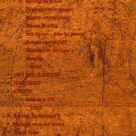
Meetings de Vassula
Pèlerinages oecuméniques
Retraites internationales
Groupes de prière
Beth Myriam – Aider les pauvres
Dialogue interreligieux
“Répandez les Messages” !
Nouvelles
Retour
UNITÉ DANS LA DIVERSITÉ
TÉMOIGNAGES
À PROPOS
Radio de la VVD
Retour
Que sont “les Messages”?
Messages en un seul volume
Vassula Rydén