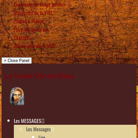
L’approche de l’Ange gardien
Magazines de la VVD
Photos & Vidéos
Foire aux questions
Contacts
Autres sites de la VVD
× Close Panel
La Vraie Vie en Dieu
Les MESSAGES
Les Messages
Lire