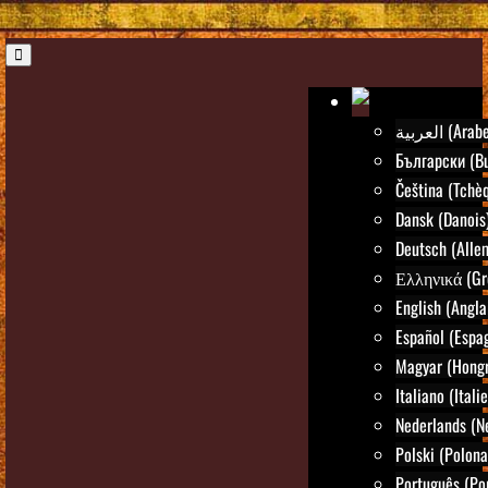
العربية (Arab
Български (Bu
Čeština (Tchè
Dansk (Danois
Deutsch (Alle
Ελληνικά (Gr
English (Angla
Español (Espa
Magyar (Hongr
Italiano (Itali
Nederlands (N
Polski (Polona
Português (Po