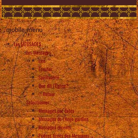
mobile_menu
Les MESSAGES
Les Messages
Lire
Écouter
Spiritualité
Que dit l’Eglise?
Retour
Selectionner
Messages par dates
Messages de l’Ange gardien
Messages récents
Prières tirées des Messages