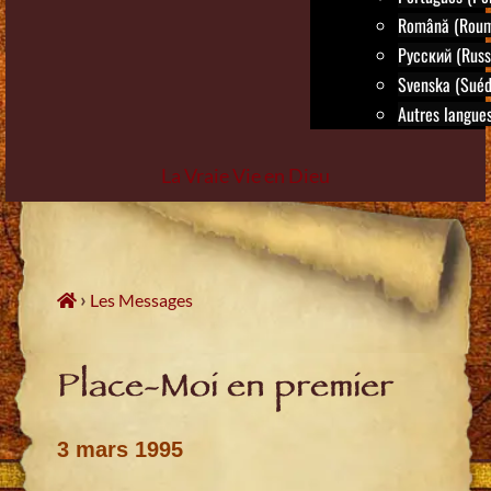
Română (Roum
Русский (Russ
Svenska (Suéd
Autres langues.
La Vraie Vie en Dieu
Skip
to
content
›
Les Messages
Place-Moi en premier
3 mars 1995