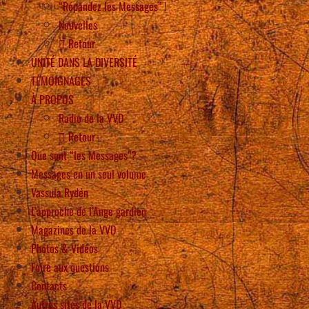
“Répandez les Messages” !
Nouvelles
Retour
UNITÉ DANS LA DIVERSITÉ
TÉMOIGNAGES
À PROPOS
Radio de la VVD
Retour
Que sont “les Messages”?
Messages en un seul volume
Vassula Rydén
L’approche de l’Ange gardien
Magazines de la VVD
Photos & Vidéos
Foire aux questions
Contacts
Autres sites de la VVD