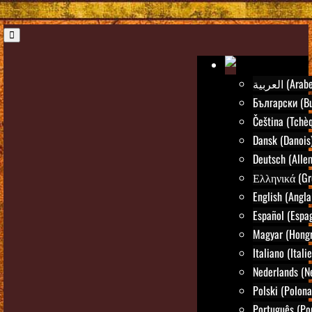
العربية (Arab
Български (Bu
Čeština (Tchè
Dansk (Danois
Deutsch (Alle
Ελληνικά (Gr
English (Angla
Español (Espa
Magyar (Hongr
Italiano (Itali
Nederlands (N
Polski (Polona
Português (Po