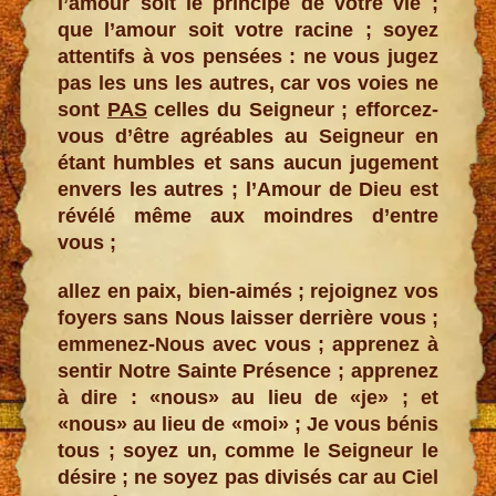
l’amour soit le principe de votre vie ;
que l’amour soit votre racine ; soyez
attentifs à vos pensées : ne vous jugez
pas les uns les autres, car vos voies ne
sont
PAS
celles du Seigneur ; efforcez-
vous d’être agréables au Seigneur en
étant humbles et sans aucun jugement
envers les autres ; l’Amour de Dieu est
révélé même aux moindres d’entre
vous ;
allez en paix, bien-aimés ; rejoignez vos
foyers sans Nous laisser derrière vous ;
emmenez-Nous avec vous ; apprenez à
sentir Notre Sainte Présence ; apprenez
à dire : «nous» au lieu de «je» ; et
«nous» au lieu de «moi» ; Je vous bénis
tous ; soyez un, comme le Seigneur le
désire ; ne soyez pas divisés car au Ciel