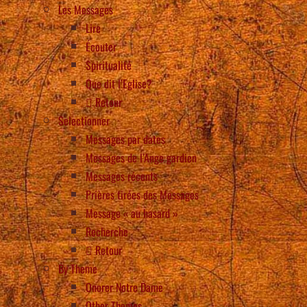
Les Messages
Lire
Écouter
Spiritualité
Que dit l’Eglise?
Retour
Selectionner
Messages par dates
Messages de l’Ange gardien
Messages récents
Prières tirées des Messages
Message « au hasard »
Recherche
Retour
By Theme
Onorer Notre Dame
Other Themes