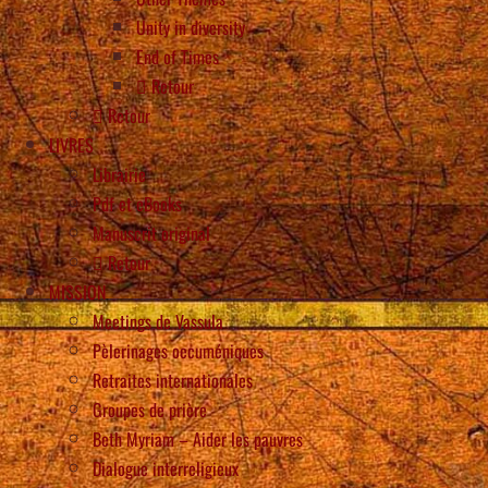
Unity in diversity
End of Times
Retour
Retour
LIVRES
Librairie
Pdf et eBooks
Manuscrit original
Retour
MISSION
Meetings de Vassula
Pèlerinages oecuméniques
Retraites internationales
Groupes de prière
Beth Myriam – Aider les pauvres
Dialogue interreligieux