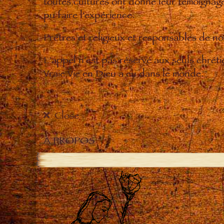
toutes cultures ont donné leur témoignage 
pu faire l'expérience.
Prêtres et religieux et responsables de 
L'appel n'est pas réservé aux seuls chrét
Vraie Vie en Dieu a eu dans le monde.
Close
À PROPOS