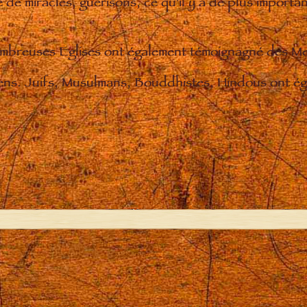
de miracles, guérisons, ce qu'il y a de plus importan
nombreuses Eglises ont également témoignagné des M
iens. Juifs, Musulmans, Bouddhistes, Hindous ont éga