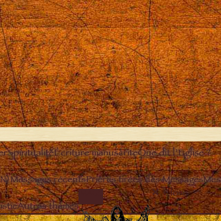
er
Spiritualité
Écriture manuscrite
Que dit l’Eglise ?
EN)
Messages récents
Prières tirées des Messages
Mes
Close
IMAGE
stie
Autres thèmes