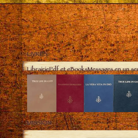
LIVRES
Librairie
Pdf et eBooks
Messages en un se
MISSION