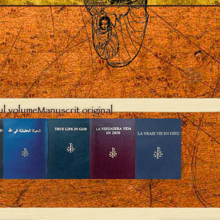
ul volume
Manuscrit original
Close