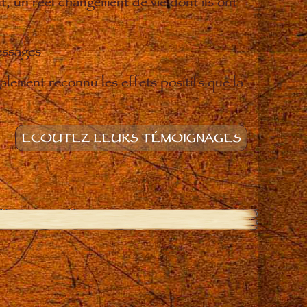
t, un réel changement de vie dont ils ont
essages
lement reconnu les effets positifs que la
ECOUTEZ LEURS TÉMOIGNAGES