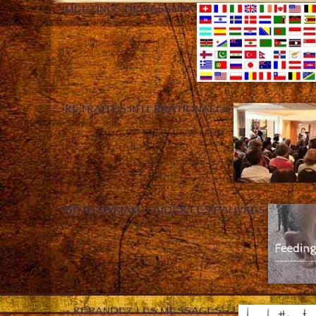
MEETINGS DE VASSULA
RETRAITES INTERNATIONALES
BETH MYRIAM – AIDER LES PAUVRES
« RÉPANDEZ LES MESSAGES » !