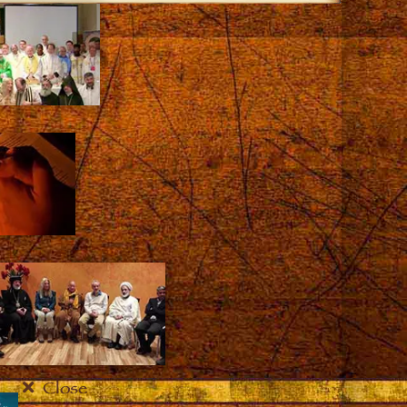
Close