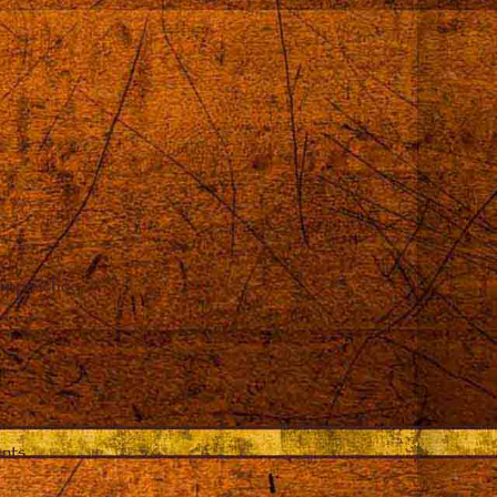
 approchée
ents