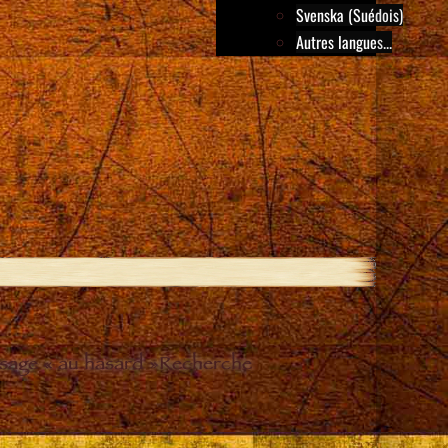
Svenska (Suédois)
Autres langues...
sage « au hasard »
Recherche