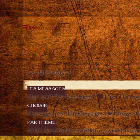
Menu
Les MESSAGES
LES MESSAGES
Que sont “les Messages”?
Lire
Écout
CHOISIR
Messages par date
Messages de l’Ange (
PAR THÈME
Unité dans la diversité
Notre-Dame
Euchari