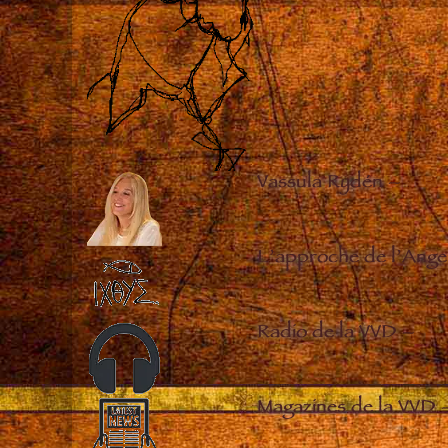
Vassula Rydén
–
L’approche de l’Ange
Radio de la VVD
–
Magazines de la VVD