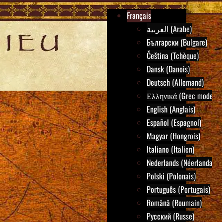
Français
العربية (Arabe)
Български (Bulgare)
Čeština (Tchèque)
Dansk (Danois)
Deutsch (Allemand)
Ελληνικά (Grec moderne
English (Anglais)
Español (Espagnol)
Magyar (Hongrois)
Italiano (Italien)
Nederlands (Néerlandais)
Polski (Polonais)
Português (Portugais)
Română (Roumain)
Русский (Russe)