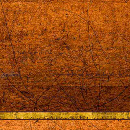
L’instrument des Messages
 gardien
–
Comment l’Ange gardien de Vassula l’a
Enregistrement des Messages
–
Rapport internationnaux d’activités et d’enseignem