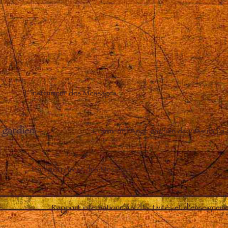
L’instrument des Messages
 gardien
–
Comment l’Ange gardien de Vassula l’a
Enregistrement des Messages
–
Rapport internationnaux d’activités et d’enseignem