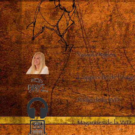
Vassula Rydén
–
L’approche de l’Ange
Radio de la VVD
–
Magazines de la VVD