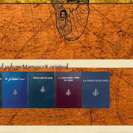
ul volume
Manuscrit original
Close