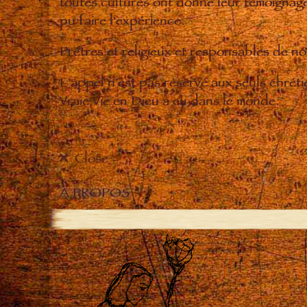
toutes cultures ont donné leur témoignage 
pu faire l'expérience.
Prêtres et religieux et responsables de 
L'appel n'est pas réservé aux seuls chrét
Vraie Vie en Dieu a eu dans le monde.
Close
À PROPOS