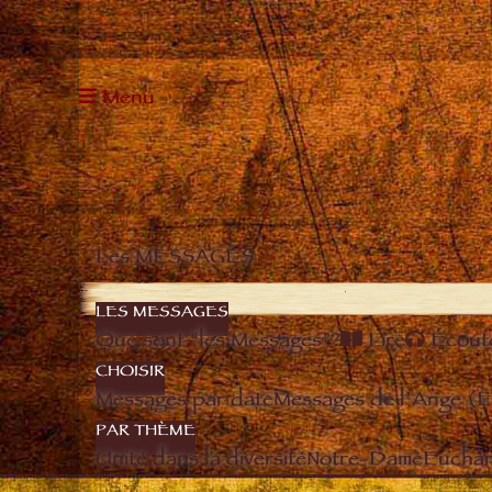
Menu
Les MESSAGES
LES MESSAGES
Que sont “les Messages”?
Lire
Écout
CHOISIR
Messages par date
Messages de l’Ange (
PAR THÈME
Unité dans la diversité
Notre-Dame
Euchari