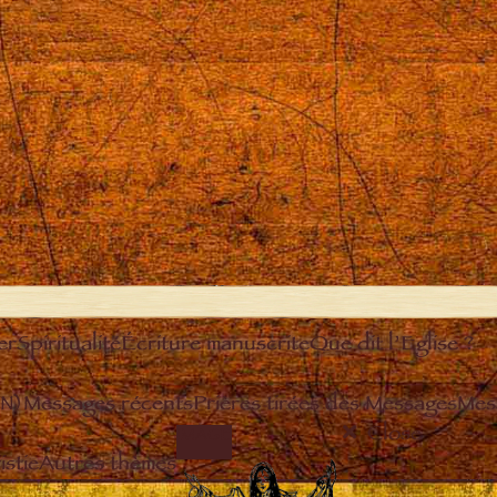
er
Spiritualité
Écriture manuscrite
Que dit l’Eglise ?
EN)
Messages récents
Prières tirées des Messages
Mes
Close
IMAGE
stie
Autres thèmes