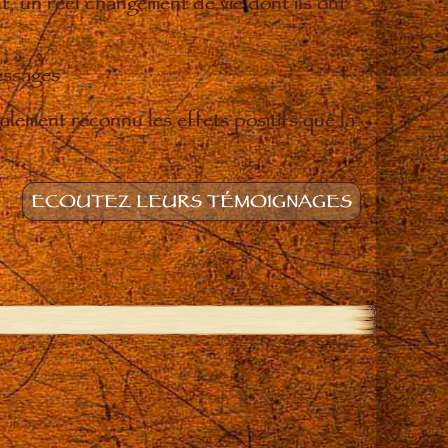
t, un réel changement de vie dont ils ont
essages
lement reconnu les effets positifs que la
ECOUTEZ LEURS TÉMOIGNAGES