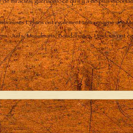
de miracles, guérisons, ce qu'il y a de plus importan
nombreuses Eglises ont également témoignagné des M
iens. Juifs, Musulmans, Bouddhistes, Hindous ont éga