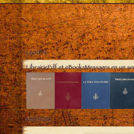
LIVRES
Librairie
Pdf et eBooks
Messages en un se
MISSION