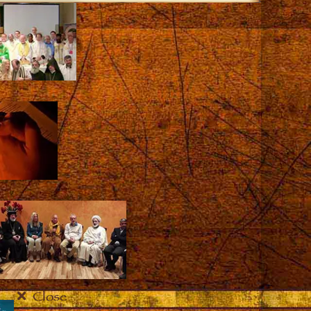
Close