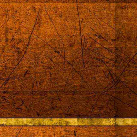
 approchée
ents