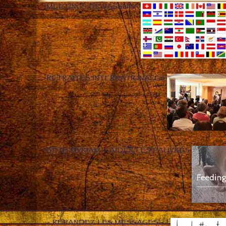
MEETINGS DE VASSULA
RETRAITES INTERNATIONALES
BETH MYRIAM – AIDER LES PAUVRES
« RÉPANDEZ LES MESSAGES » !