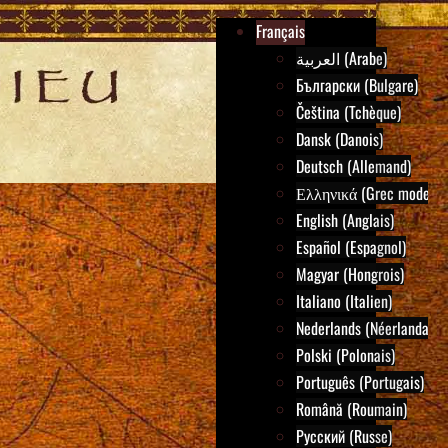
Français
العربية (Arabe)
Български (Bulgare)
Čeština (Tchèque)
Dansk (Danois)
Deutsch (Allemand)
Ελληνικά (Grec moderne
English (Anglais)
Español (Espagnol)
Magyar (Hongrois)
Italiano (Italien)
Nederlands (Néerlandais)
Polski (Polonais)
Português (Portugais)
Română (Roumain)
Русский (Russe)