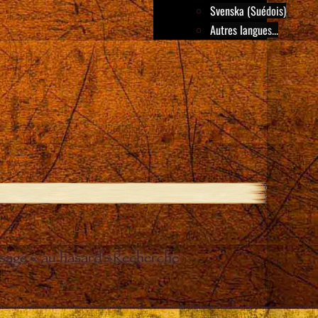
Svenska (Suédois)
Autres langues...
sage « au hasard »
Recherche