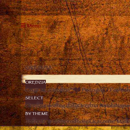
Menu
ORĘDZIA
ORĘDZIA
Czym są „Orędzia”?
Poczytaj
Posłuch
SELECT
Orędzia według daty
Orędzia Anioła
Najno
BY THEME
Jedność w różnorodności
Uczczenie Matki