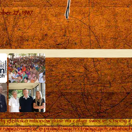
y głęboko milionów dusz na całym świecie. Osoby z 
 najważniejsze, o prawdziwych i trwających zmianach