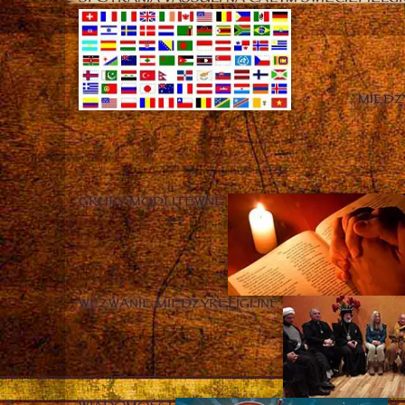
MIĘD
GRUPY MODLITEWNE
WEZWANIE MIĘDZYRELIGIJNE