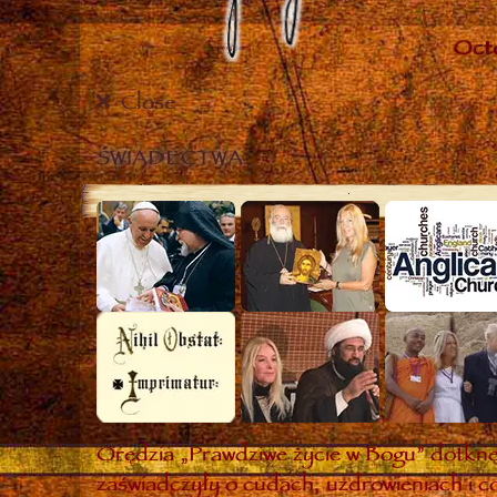
Close
ŚWIADECTWA
Orędzia „Prawdziwe życie w Bogu” dotknęł
zaświadczyły o cudach, uzdrowieniach i co