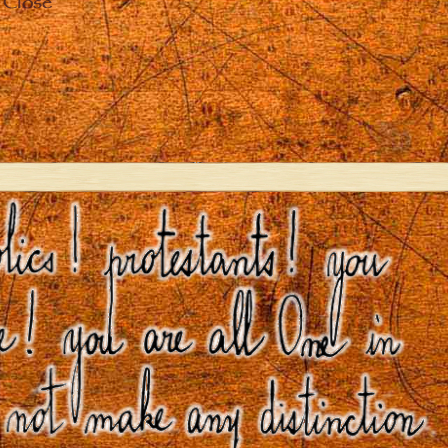
Close