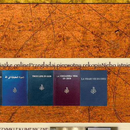
iążkę online
Przeglądaj pierwotny rękopis
Niebo istnie
Close
RZYMKI EKUMENICZNE