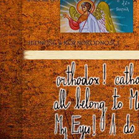
WIADOMOŚCI
JEDNOŚĆ w RÓŻNORODNOŚCI