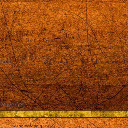
Narzędzie Orędzi
nioła
–
O tym, jak do Vassuli zbliżył się jej Anioł St
Nadaje Orędzia
Magazine)
–
Działania, sprawozdania i duchowe n
Różne materiały