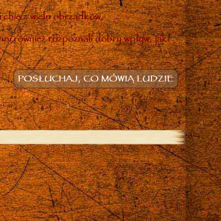
rchię z wielu obrządków.
inni również rozpoznali dobry wpływ, jaki
POSŁUCHAJ, CO MÓWIĄ LUDZIE