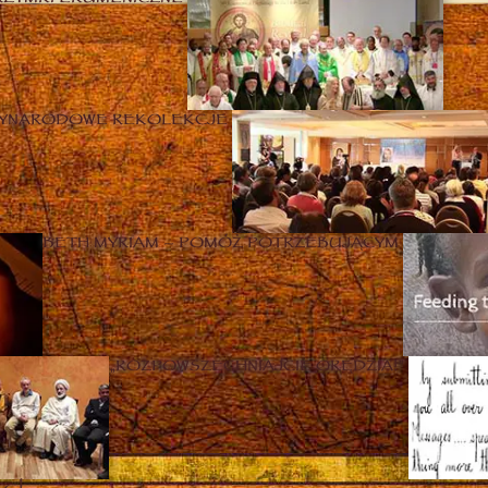
ZYNARODOWE REKOLEKCJE
BETH MYRIAM – POMÓŻ POTRZEBUJĄCYM
„ROZPOWSZECHNIAJCIE ORĘDZIA!”