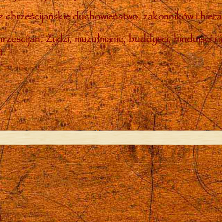
 chrześcijańskie duchowieństwo, zakonników i hiera
rześcijan. Żydzi, muzułmanie, buddyści, hinduiści i 
t.