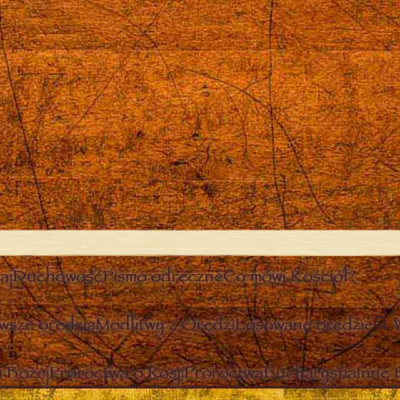
aj
Duchowość
Pismo odręczne
Co mówi Kościół?
wsze orędzia
Modlitwy z Orędzi
Losowane orędzie
 Bożej
Proroctwa o Rosji
Proroctwa
Eucharystia
Inne 