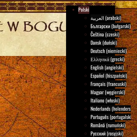
Polski
العربية (arabski)
Български (bułgarski)
Čeština (czeski)
Dansk (duński)
Deutsch (niemiecki)
Ελληνικά (grecki)
English (angielski)
Español (hiszpański)
Français (francuski)
Magyar (węgierski)
Italiano (włoski)
Nederlands (holenderski)
Português (portugalski)
Română (rumuński)
Русский (rosyjski)