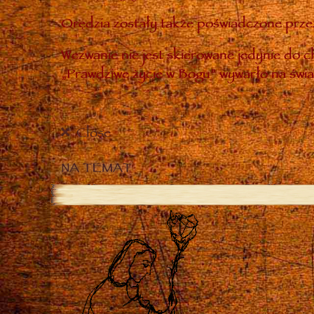
Orędzia zostały także poświadczone przez
Wezwanie nie jest skierowane jedynie do ch
„Prawdziwe życie w Bogu” wywarło na świa
Close
NA TEMAT