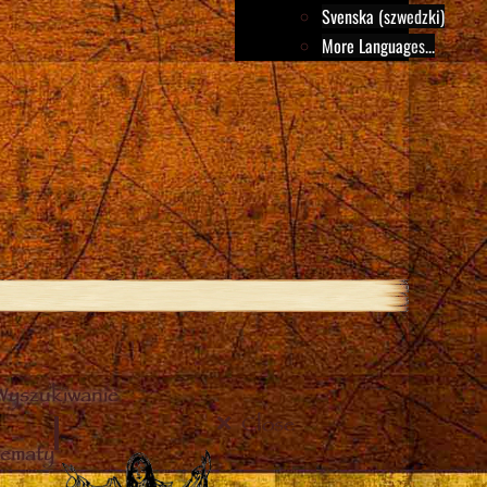
Svenska (szwedzki)
More Languages...
Wyszukiwanie
Close
tematy