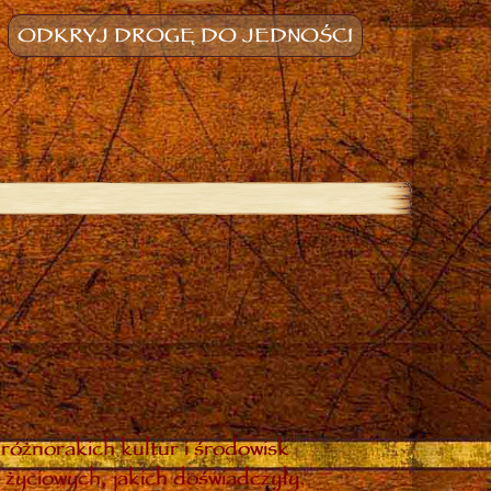
ODKRYJ DROGĘ DO JEDNOŚCI
różnorakich kultur i środowisk
 życiowych, jakich doświadczyły.