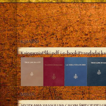
KSIĄŻKI
Księgarnia
Pliki pdf i e-booki
Przeglądaj ks
MISJA
SPOTKANIA VASSULI NA CAŁYM ŚWIECIE
PIELG