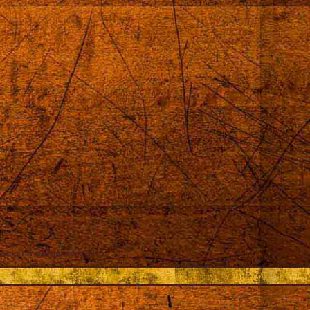
róż
auki na całym świecie