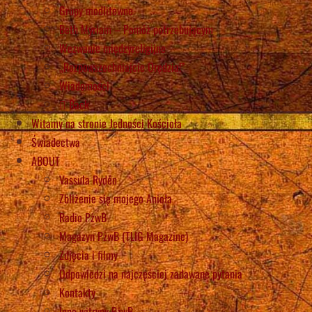
Grupy modlitewne
Beth Myriam – Pomóż potrzebującym
Wezwanie międzyreligijne
„Rozpowszechniajcie Orędzia!”
Wiadomości
Back
Witamy na stronie Jedności Kościoła
Świadectwa
ABOUT
Vassula Rydén
Zbliżenie się mojego Anioła
Radio PżwB
Magazyn PżwB (TLIG Magazine)
Zdjęcia i filmy
Odpowiedzi na najczęściej zadawane pytania
Kontakty
Inne witryny PżwB