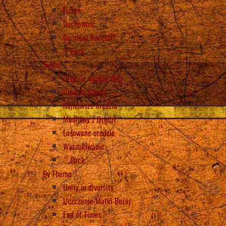
Listen
Duchowość
Co mówi Kościół?
Back
Select
Orędzia według daty
Orędzia Anioła
Najnowsze orędzia
Modlitwy z Orędzi
Losowane orędzie
Wyszukiwanie
Back
By Theme
Unity in diversity
Uczczenie Matki Bożej
End of Times