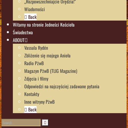
„Rozpowszechniajcie Orędzia!”
Wiadomości
Back
Witamy na stronie Jedności Kościoła
Świadectwa
ABOUT
Vassula Rydén
Zbliżenie się mojego Anioła
Radio PżwB
Magazyn PżwB (TLIG Magazine)
Zdjęcia i filmy
Odpowiedzi na najczęściej zadawane pytania
Kontakty
Inne witryny PżwB
Back