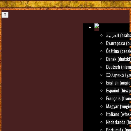
العربية (ara
Български (bu
Čeština (czesk
Dansk (duński
Deutsch (niem
Ελληνικά (gre
English (angie
Español (hiszp
Français (fran
Magyar (węgie
Italiano (włosk
Nederlands (h
Português (por