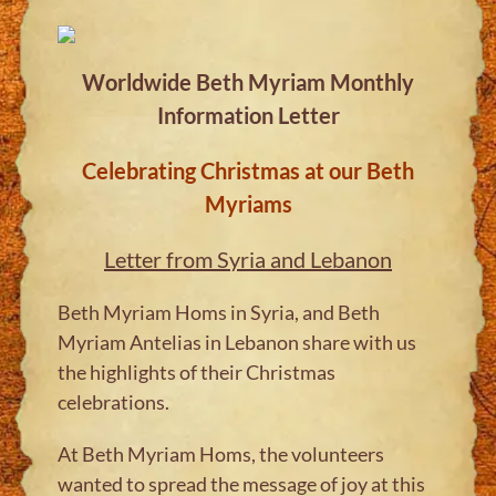
Worldwide Beth Myriam Monthly
Information Letter
C
eleb
rating Christmas at our Beth
Myriams
Letter from Syria and Lebanon
Beth Myriam Homs in Syria, and Beth
Myriam Antelias in Lebanon share with us
the highlights of their Christmas
celebrations.
At Beth Myriam Homs, the volunteers
wanted to spread the message of joy at this