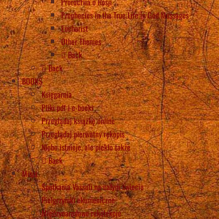
Proroctwa o Rosji
Prophecies in the True Life in God Messages
Eucharist
Other Themes
Back
Back
BOOKS
Księgarnia
Pliki pdf i e-booki
Przeglądaj książkę online
Przeglądaj pierwotny rękopis
Niebo istnieje, ale piekło także
Back
Misja
Spotkania Vassuli na całym świecie
Pielgrzymki ekumeniczne
Międzynarodowe rekolekcje