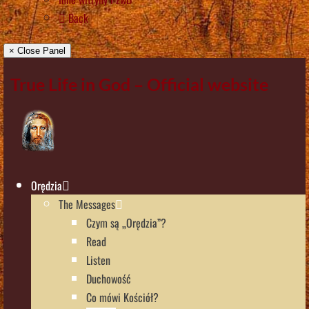
Back
× Close Panel
True Life in God – Official website
Orędzia
The Messages
Czym są „Orędzia”?
Read
Listen
Duchowość
Co mówi Kościół?