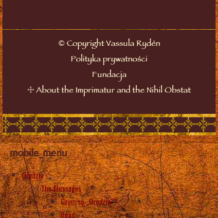
©
Copyright Vassula Rydén
Polityka prywatności
Fundacja
☩
About the Imprimatur and the Nihil Obstat
mobile_menu
Orędzia
The Messages
Czym są „Orędzia”?
Read