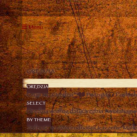
Menu
ORĘDZIA
ORĘDZIA
Czym są „Orędzia”?
Poczytaj
Posłuch
SELECT
Orędzia według daty
Orędzia Anioła
Najno
BY THEME
Jedność w różnorodności
Uczczenie Matki