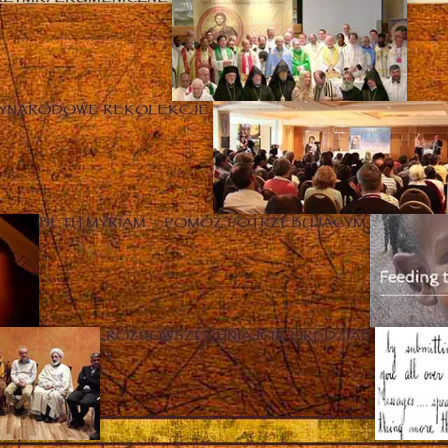
ZYNARODOWE REKOLEKCJE
BETH MYRIAM – POMÓŻ POTRZEBUJĄCYM
„ROZPOWSZECHNIAJCIE ORĘDZIA!”