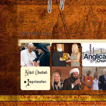
Close
ŚWIADECTWA
Orędzia „Prawdziwe życie w Bogu” dotknęł
zaświadczyły o cudach, uzdrowieniach i co