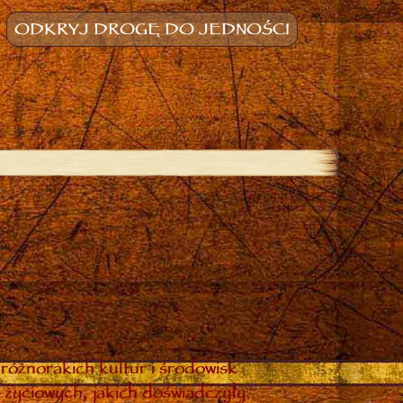
ODKRYJ DROGĘ DO JEDNOŚCI
różnorakich kultur i środowisk
 życiowych, jakich doświadczyły.