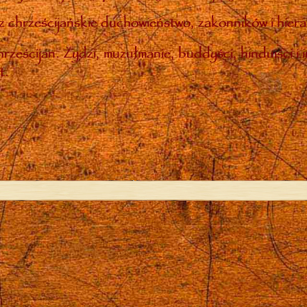
 chrześcijańskie duchowieństwo, zakonników i hiera
rześcijan. Żydzi, muzułmanie, buddyści, hinduiści i 
t.