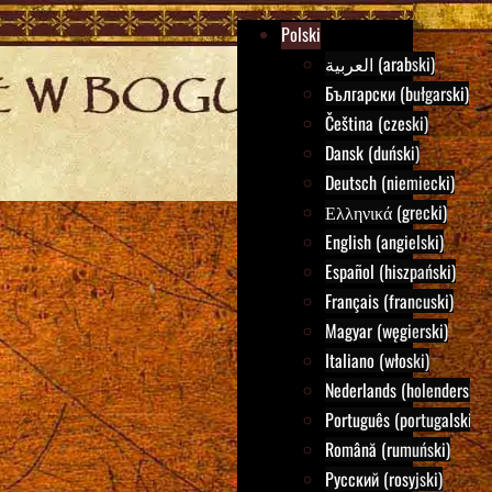
Polski
العربية (arabski)
Български (bułgarski)
Čeština (czeski)
Dansk (duński)
Deutsch (niemiecki)
Ελληνικά (grecki)
English (angielski)
Español (hiszpański)
Français (francuski)
Magyar (węgierski)
Italiano (włoski)
Nederlands (holenderski)
Português (portugalski)
Română (rumuński)
Русский (rosyjski)