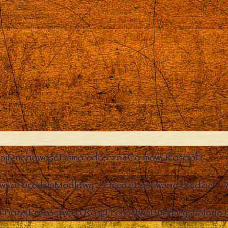
aj
Duchowość
Pismo odręczne
Co mówi Kościół?
wsze orędzia
Modlitwy z Orędzi
Losowane orędzie
 Bożej
Proroctwa o Rosji
Proroctwa
Eucharystia
Inne 