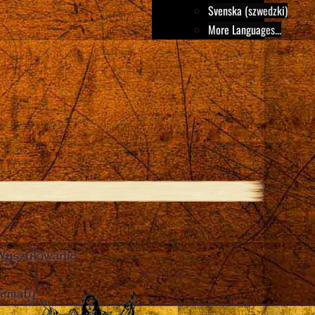
Svenska (szwedzki)
More Languages...
Wyszukiwanie
Close
tematy