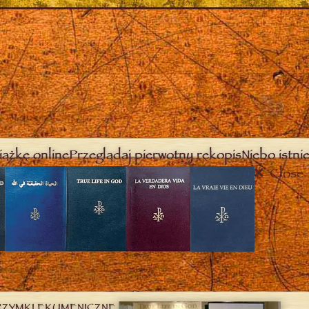
iążkę online
Przeglądaj pierwotny rękopis
Niebo istnie
Close
RZYMKI EKUMENICZNE