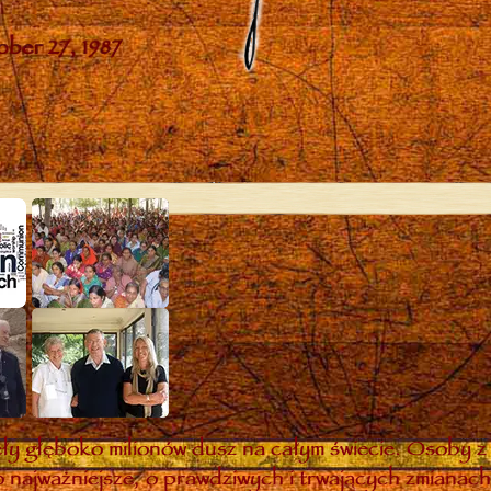
y głęboko milionów dusz na całym świecie. Osoby z 
 najważniejsze, o prawdziwych i trwających zmianach