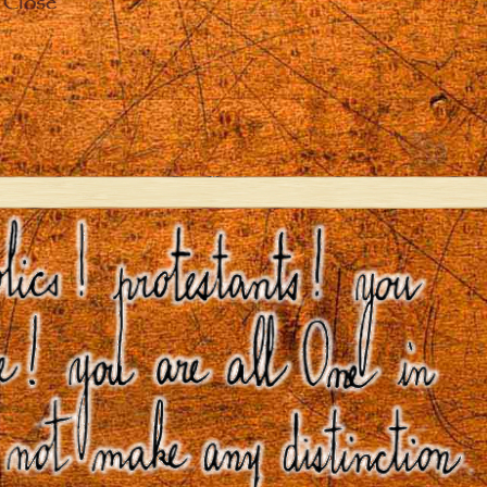
Close