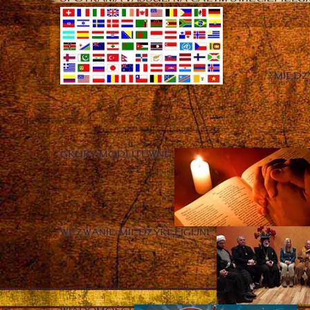
MIĘD
GRUPY MODLITEWNE
WEZWANIE MIĘDZYRELIGIJNE