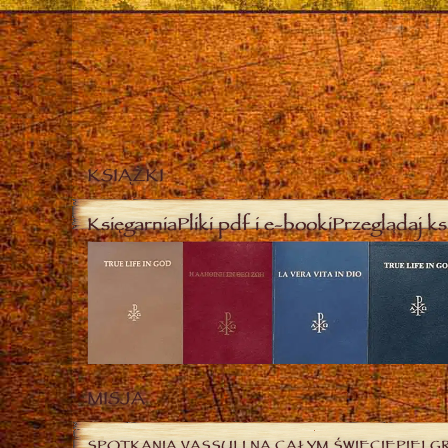
KSIĄŻKI
Księgarnia
Pliki pdf i e-booki
Przeglądaj ks
MISJA
SPOTKANIA VASSULI NA CAŁYM ŚWIECIE
PIELG