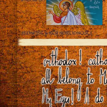
WIADOMOŚCI
JEDNOŚĆ w RÓŻNORODNOŚCI