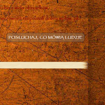
rchię z wielu obrządków.
inni również rozpoznali dobry wpływ, jaki
POSŁUCHAJ, CO MÓWIĄ LUDZIE