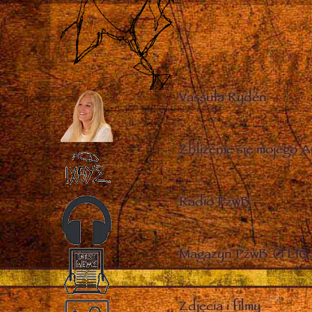
Vassula Rydén
–
Zbliżenie się mojego A
Radio PżwB
–
Magazyn PżwB (TLIG 
Zdjęcia i filmy
–