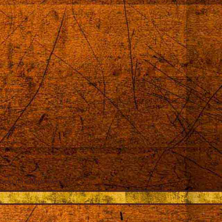
róż
auki na całym świecie