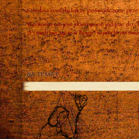
Orędzia zostały także poświadczone przez
Wezwanie nie jest skierowane jedynie do ch
„Prawdziwe życie w Bogu” wywarło na świa
Close
NA TEMAT