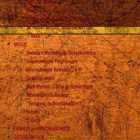
PDF’s en Boeken
Blader online door het boek
Blader door het originele manuscript
De Hemel Bestaat, Maar De Hel Ook
Back
MISSIE
Vassula’s Wereldwijde Bijeenkomsten
Oecumenische Pelgrimages
Internationale Retraites
Gebedsgroepen
Beth Myriam – Help de Behoeftigen
Interreligieuze Oproep
“Verspreid de Boodschappen”!
Nieuws
Back
EENHEID in VERSCHEIDENHEID
GETUIGENISSEN