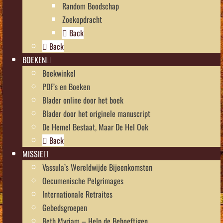
Random Boodschap
Zoekopdracht
Back
Back
BOEKEN
Boekwinkel
PDF’s en Boeken
Blader online door het boek
Blader door het originele manuscript
De Hemel Bestaat, Maar De Hel Ook
Back
MISSIE
Vassula’s Wereldwijde Bijeenkomsten
Oecumenische Pelgrimages
Internationale Retraites
Gebedsgroepen
Beth Myriam – Help de Behoeftigen