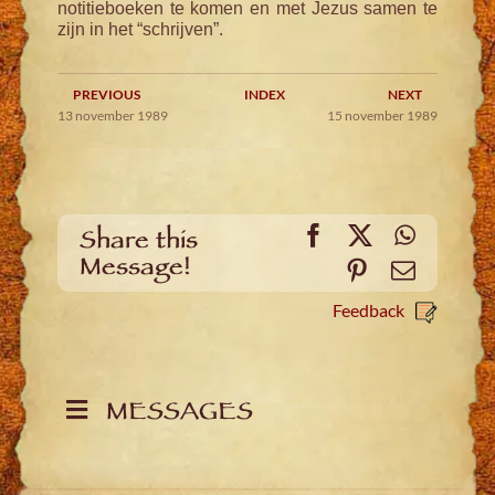
notitieboeken te komen en met Jezus samen te
zijn in het “schrijven”.
PREVIOUS
INDEX
NEXT
13 november 1989
15 november 1989
Facebook
X
WhatsA
Share this
Message!
Pinterest
Email
Feedback
MESSAGES