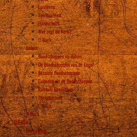
Luisteren
Spiritualiteit
Handschrift
Wat zegt de Kerk?
Back
Select
Boodschappen op datum
De Boodschappen van de Engel
Recente Boodschappen
Gebeden uit de Boodschappen
Random Boodschap
Zoekopdracht
Back
Back
BOEKEN
Boekwinkel