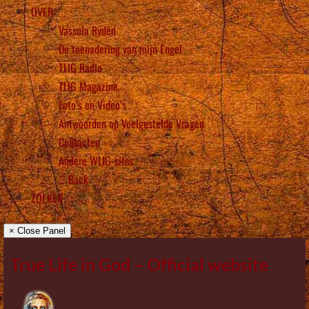
OVER
Vassula Rydén
De toenadering van mijn Engel
TLIG Radio
TLIG Magazine
Foto’s en Video’s
Antwoorden op Veelgestelde Vragen
Contacten
Andere WLIG-sites
Back
ZOEKEN
× Close Panel
True Life in God – Official website