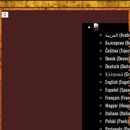
العربية (Ar
Български (Bu
Čeština (Tsjec
Dansk (Deens)
Deutsch (Duits
Ελληνικά (Gr
English (Engel
Español (Spaa
Français (Fran
Magyar (Honga
Italiano (Itali
Polski (Pools)
Português (Po