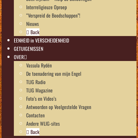
Interreligieuze Oproep
“Verspreid de Boodschappen”!
Nieuws
Back
EENHEID in VERSCHEIDENHEID
GETUIGENISSEN
OVER
Vassula Rydén
De toenadering van mijn Engel
TLIG Radio
TLIG Magazine
Foto’s en Video’s
Antwoorden op Veelgestelde Vragen
Contacten
Andere WLIG-sites
Back