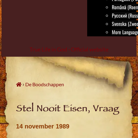
Română (Roem
Русский (Russ
Svenska (Zwee
More Language
True Life in God - Official website
Skip
to
content
›
De Boodschappen
Stel Nooit Eisen, Vraag
14 november 1989