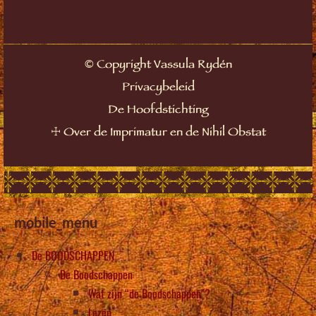
©
Copyright Vassula Rydén
Privacybeleid
De Hoofdstichting
☩
Over de Imprimatur en de Nihil Obstat
mobile_menu
De BOODSCHAPPEN
De Boodschappen
Wat zijn “de Boodschappen”?
Lezen